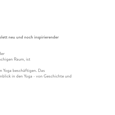
lett neu und noch inspirierender
der
chigen Raum, ist
dem Yoga beschäftigen. Das
nblick in den Yoga - von Geschichte und
in zu komplexen Asanas, Bewegungsabfolgen,
sgabe wurde es um etwa
n Fotos ausgestattet. Anna Trökes hat ihre
ogaweg mit sich selbst, ihren Lehrern und Schülern
rmationen zu wichtigen Themen wie