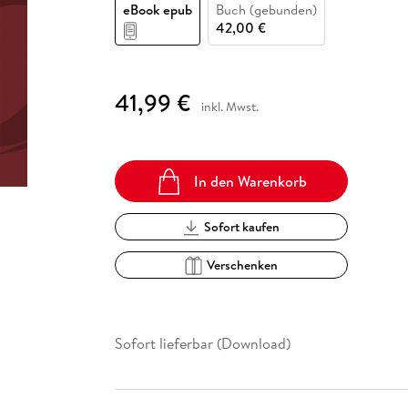
Fremdsprachige Bücher
eBook epub
Buch (gebunden)
n Lernhilfen
 Jugendbücher
eiber
Hörbuch Downloads im Bundle
cher
 Vergleich
 Puzzlezubehör
Lernen
New Adult
STABILO
42,00 €
Taschenbücher
hilfen
hriller
 Backen
er
lender
Ratgeber
op
hriller
Romance
41,99 €
inkl. Mwst.
Sachbücher
precher:innen
Science Fiction
Fremdsprachige Bücher
In den Warenkorb
Sofort kaufen
Verschenken
Sofort lieferbar (Download)