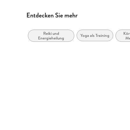
Entdecken Sie mehr
Reiki und
Kör
Yoga als Training
Energieheilung
Me
V