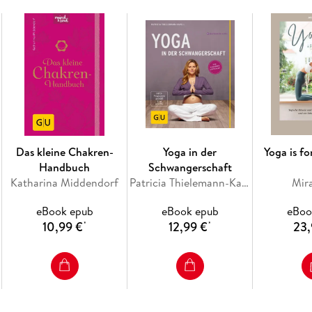
Ernährung, Atmung sowie Faszientraining für 
nicht nur für Neulinge, sondern auch für alle,
Inhaltsverzeichnis
Hinweis zur Optimierung
Impressum
Vom Werden des Hatha-Yoga
Das kleine Chakren-
Yoga in der
Yoga is f
Die Grundlagen des Übens
Handbuch
Schwangerschaft
Die Asanas
Katharina Middendorf
Patricia Thielemann-Kapell
Mira
Der innere Weg
Glossar
eBook epub
eBook epub
eBoo
Bücher und Adressen
10,99 €
12,99 €
23,
*
*
Danke
Die Fotomodelle
Die Autorin