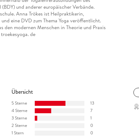
3 innerhalb der Yogalehrerausbildungen des
d (BDY) und anderer europäischer Verbände.
aschule. Anna Trökes ist Heilpraktikerin,
s und eine DVD zum Thema Yoga veröffentlicht.
 das den modernen Menschen in Theorie und Praxis
. troekesyoga. de
Übersicht
5 Sterne
13
4 Sterne
7
3 Sterne
1
2 Sterne
0
1 Stern
0