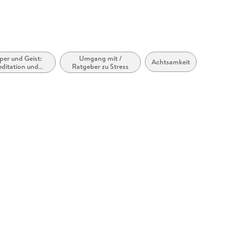
per und Geist:
Umgang mit /
Achtsamkeit
ditation und
Ratgeber zu Stress
isualisierung