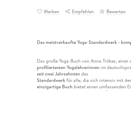
Merken
Empfehlen
Bewerten
Das meistverkaufte Yoga-Standardwerk - komp
Das große Yoga-Buch von Anna Trökes, einer 
profiliertesten Yogalehrerinnen
im deutschspra
seit zwei Jahrzehnten
das
Standardwerk
für alle, die sich intensiv mit 
einzigartige Buch
bietet einen umfassenden Ei
Philosophie über Grundlagen des Übens bis h
Pranayamas und Meditationen. Für die Neuau
100 Seiten erweitert
, komplett
überarbeitet
und mit etwa 400 neuen, opulente
Erfahrungen aus 10 weiteren Jahren auf dem Y
einfließen lassen und das Buch um viele Info