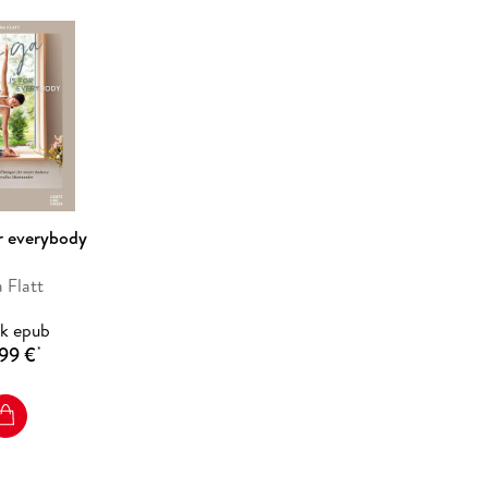
Yogis
ergänzt. Die Neuausgabe lohnt sich daher
 die schon lange mit diesem Standardwerk arbeiten.
or everybody
 Flatt
k epub
99 €
*