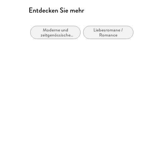
Entdecken Sie mehr
Moderne und
Liebesromane /
zeitgenössische
Romance
Belletristik: allgemein
und literarisch