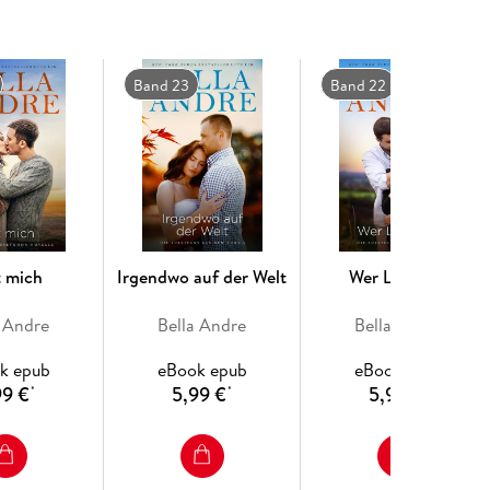
Band 23
Band 22
t mich
Irgendwo auf der Welt
Wer Liebe sät
a Andre
Bella Andre
Bella Andre
k epub
eBook epub
eBook epub
99 €
5,99 €
5,99 €
*
*
*