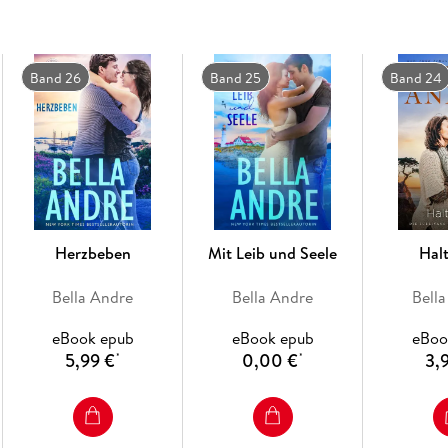
Band 26
Band 25
Band 24
Herzbeben
Mit Leib und Seele
Hal
Bella Andre
Bella Andre
Bell
eBook epub
eBook epub
eBoo
5,99 €
0,00 €
3,
*
*