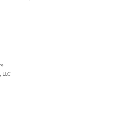
re
, LLC