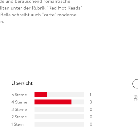
ende und berauschend romantische
tan unter der Rubrik "Red Hot Reads"
Bella schreibt auch "zarte" moderne
n.
Übersicht
5 Sterne
1
4 Sterne
3
3 Sterne
0
2 Sterne
0
1 Stern
0