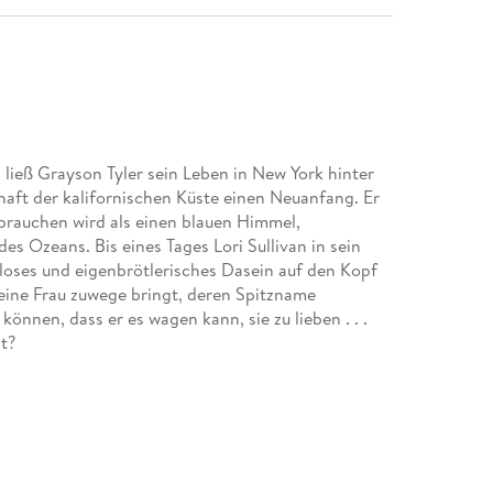
 ließ Grayson Tyler sein Leben in New York hinter
haft der kalifornischen Küste einen Neuanfang. Er
 brauchen wird als einen blauen Himmel,
s Ozeans. Bis eines Tages Lori Sullivan in sein
loses und eigenbrötlerisches Dasein auf den Kopf
r eine Frau zuwege bringt, deren Spitzname
önnen, dass er es wagen kann, sie zu lieben . . .