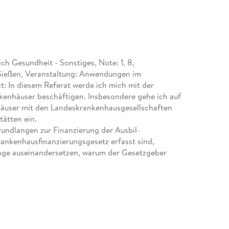
h Gesundheit - Sonstiges, Note: 1, 8,
Gießen, Veranstaltung: Anwendungen im
: In diesem Referat werde ich mich mit der
kenhäuser beschäftigen. Insbesondere gehe ich auf
äuser mit den Landeskrankenhausgesellschaften
ätten ein.
rundlangen zur Finanzierung der Ausbil-
ankenhausfinanzierungsgesetz erfasst sind,
Frage auseinandersetzen, warum der Gesetzgeber
 und umgesetzt hat.
 Ausbildungsberufe im Krankenhaus vorgestellt
Gesundheitswesen abgegrenzt.
ei der Ausbildung im Krankenhaus an-fallen
zelnen Akteure im Rahmen der Ausbildung im
einzelnen Vereinbarungen der Akteure und ihre