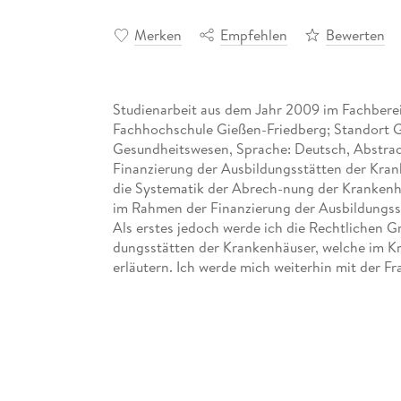
Merken
Empfehlen
Bewerten
Studienarbeit aus dem Jahr 2009 im Fachbereic
Fachhochschule Gießen-Friedberg; Standort 
Gesundheitswesen, Sprache: Deutsch, Abstract
Finanzierung der Ausbildungsstätten der Kran
die Systematik der Abrech-nung der Krankenh
im Rahmen der Finanzierung der Ausbildungsst
Als erstes jedoch werde ich die Rechtlichen G
dungsstätten der Krankenhäuser, welche im Kr
erläutern. Ich werde mich weiterhin mit der 
diese rechtlichen Voraussetzungen erarbeitet
In diesem Zusammenhang werden die einzelnen
und von den übrigen Ausbildungsberufen im 
Danach werden die einzelnen Kosten, welche b
genannt und beschrieben. Es wird auf die ein
Krankenhaus eingegangen, und es werden die 