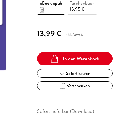
Fremdsprachige Bücher
eBook epub
Taschenbuch
n Lernhilfen
 Jugendbücher
eiber
Hörbuch Downloads im Bundle
cher
 Vergleich
 Puzzlezubehör
Lernen
New Adult
STABILO
15,95 €
Taschenbücher
hilfen
hriller
 Backen
er
lender
Ratgeber
op
hriller
Romance
13,99 €
inkl. Mwst.
Sachbücher
precher:innen
Science Fiction
Fremdsprachige Bücher
In den Warenkorb
Sofort kaufen
Verschenken
Sofort lieferbar (Download)