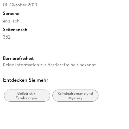
01. Oktober 2019
Sprache
englisch
Seitenanzahl
352
Dateigröße
4,20 MB
Barrierefreiheit
Reihe
Keine Information zur Barrierefreiheit bekannt
The Best American Series (R)
Herausgegeben von
Entdecken Sie mehr
Jonathan Lethem
Belletristik:
Kriminalromane und
Verlag/Hersteller
Erzählungen,
Mystery
HMH Books
Kurzgeschichten,
Short Stories
Kopierschutz
mit Adobe-DRM-Kopierschutz
Family Sharing