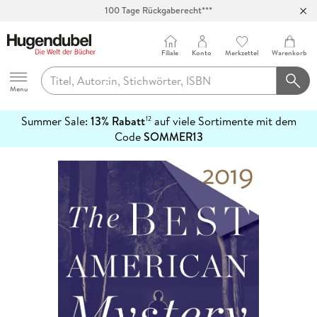
100 Tage Rückgaberecht***
Abholung in über 100 Filialen
Filiale
Konto
Merkzettel
Warenkorb
Hugendubel
Menu
Summer Sale:
13% Rabatt
auf viele Sortimente mit dem
12
mehr
Code
SOMMER13
erfahren