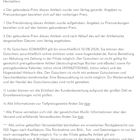
Herstellers.
Der gebundene Preis dieses Artikels wurde vom Verlag gesenkt. Angaben zu
6
Preissenkungen beziehen sich auf den vorherigen Preis.
Die Preisbindung dieses Artikels wurde aufgehoben. Angaben zu Preissenkungen
7
beziehen sich auf den letzten gebundenen Preis.
Der gebundene Preis dieses Artikels wird nach Ablauf des auf der Artikelseite
8
dargestellten Datums vom Verlag angehoben.
Ihr Gutschein SOMMER13 gilt bis einschließlich 10.08.2026. Sie können den
12
Gutschein ausschließlich online einlösen unter www.hugendubel.de. Keine Bestellung
zur Abholung mit Zahlung in der Filiale möglich. Der Gutschein ist nicht gültig für
gesetzlich preisgebundene Artikel (deutschsprachige Bücher und eBooks) sowie für
preisgebundene Kalender, tolino shine (4016621130466), tolino select und das
Hugendubel Hörbuch Abo. Der Gutschein ist nicht mit anderen Gutscheinen und
Geschenkkarten kombinierbar. Eine Barauszahlung ist nicht möglich. Ein Weiterverkauf
und der Handel des Gutscheincodes sind nicht gestattet.
Leider können wir die Echtheit der Kundenbewertung aufgrund der großen Zahl an
15
Einzelbewertungen nicht prüfen.
Alle Informationen zur Tiefpreisgarantie finden Sie
hier
16
Alle Preise verstehen sich inkl. der gesetzlichen MwSt. Informationen über den
*
Versand und anfallende Versandkosten finden Sie
hier
Alle online gekauften Versandartikel beinhalten ein erweitertes Rückgaberecht von
***
100 Tagen nach Kaufdatum. Die Rücknahme von Bild-, Ton- und Datenträgern ist nur bei
noch versiegelter Ware möglich. Für in der Filiale gekaufte Artikel gilt ein
Rückgaberecht von 4 Wochen. Voraussetzung ist die Vorlage des Kassenbons und dass