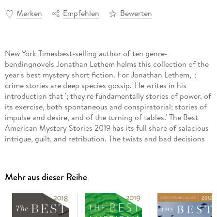
Merken
Empfehlen
Bewerten
New York Timesbest-selling author of ten genre-
bendingnovels Jonathan Lethem helms this collection of the
year's best mystery short fiction. For Jonathan Lethem, ';
crime stories are deep species gossip.' He writes in his
introduction that '; they're fundamentally stories of power, of
its exercise, both spontaneous and conspiratorial; stories of
impulse and desire, and of the turning of tables.' The Best
American Mystery Stories 2019 has its full share of salacious
intrigue, guilt, and retribution. The twists and bad decisions
pile up when a thief picks the wrong target or a simple
scavenger hunt takes a terrible turn. What happens when you
befriend a death row inmate, or just how does writing
Mehr aus dieser Reihe
Internet clickbait became a decidedly dangerous occupation?
'; How can we not hang on their outcomes?' asks Lethem. ';
Are we innocent ourselves, or complicit?' Read on to find out.
The Best American Mystery Stories 2019 includes Sharon