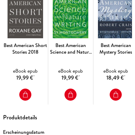
Hunt, Harley Jane Kozak, Mark Mayer, Jennifer McMahon,
Joyce Carol Oates, Brian Panowich, Tonya D. Price, Ron
Rash, Robb T. White, and others.
Best American Short
Best American
Best American
Stories 2018
Science and Nature
Mystery Stories
Writing 2019
2012
eBook epub
eBook epub
eBook epub
19,99 €
19,99 €
18,49 €
*
*
*
Produktdetails
Erscheinungsdatum