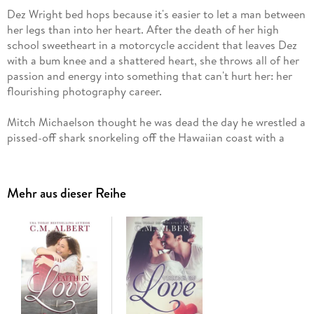
Dez Wright bed hops because it's easier to let a man between
her legs than into her heart. After the death of her high
school sweetheart in a motorcycle accident that leaves Dez
with a bum knee and a shattered heart, she throws all of her
passion and energy into something that can't hurt her: her
flourishing photography career.
Mitch Michaelson thought he was dead the day he wrestled a
pissed-off shark snorkeling off the Hawaiian coast with a
model whose name he can hardly remember. But the tryst in
paradise cost him more than his arm; it destroyed his career
as a famous iron sculptor. After years of intense therapy,
Mehr aus dieser Reihe
Mitch is finally rebuilding a new life working with kids at the
community center in his sleepy North Carolina town.
When Dez blows into Arden's Glen looking to take his picture
for some do-gooder coffee table book, Mitch wants no part
of it. He's put his glamorous past where it belongs and wants
nothing more than to lay low, help the kids in his community,
and be left alone. When fate steps in and brings the two