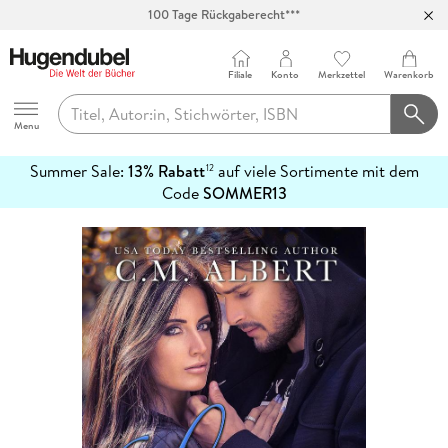
100 Tage Rückgaberecht***
Abholung in über 100 Filialen
Filiale
Konto
Merkzettel
Warenkorb
Hugendubel
Menu
Summer Sale:
13% Rabatt
auf viele Sortimente mit dem
12
mehr
Code
SOMMER13
erfahren