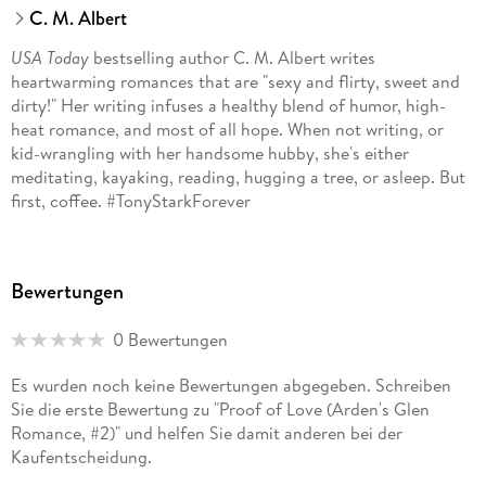
C. M. Albert
USA Today
bestselling author C. M. Albert writes
heartwarming romances that are "sexy and flirty, sweet and
dirty!" Her writing infuses a healthy blend of humor, high-
heat romance, and most of all hope. When not writing, or
kid-wrangling with her handsome hubby, she's either
meditating, kayaking, reading, hugging a tree, or asleep. But
first, coffee. #TonyStarkForever
Bewertungen
Join C. M. Albert online at:
0 Bewertungen
Es wurden noch keine Bewertungen abgegeben. Schreiben
Website: www. colleenalbert. com
Sie die erste Bewertung zu "Proof of Love (Arden's Glen
Romance, #2)" und helfen Sie damit anderen bei der
Kaufentscheidung.
Facebook: https://www. facebook. com/cmalbertwrites