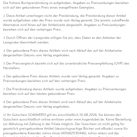
Die frühere Buchpreisbindung ist aufgehoben. Angaben zu Preissenkungen beziehen
sich auf den gebundenen Preis eines mangelfreien Exemplars.
Diese Artikel unterliegen nicht der Preisbindung, die Preisbindung dieser Artikel
2
wurde aufgehoben oder der Preis wurde vom Verlag gesenkt. Die jeweils zutreffende
Alternative wird Ihnen auf der Artikelseite dargestellt. Angaben zu Preissenkungen
beziehen sich auf den vorherigen Preis.
Durch Öffnen der Leseprobe willigen Sie ein, dass Daten an den Anbieter der
3
Leseprobe übermittelt werden.
Der gebundene Preis dieses Artikels wird nach Ablauf des auf der Artikelseite
4
dargestellten Datums vom Verlag angehoben.
Der Preisvergleich bezieht sich auf die unverbindliche Preisempfehlung (UVP) des
5
Herstellers.
Der gebundene Preis dieses Artikels wurde vom Verlag gesenkt. Angaben zu
6
Preissenkungen beziehen sich auf den vorherigen Preis.
Die Preisbindung dieses Artikels wurde aufgehoben. Angaben zu Preissenkungen
7
beziehen sich auf den letzten gebundenen Preis.
Der gebundene Preis dieses Artikels wird nach Ablauf des auf der Artikelseite
8
dargestellten Datums vom Verlag angehoben.
Ihr Gutschein SOMMER13 gilt bis einschließlich 10.08.2026. Sie können den
12
Gutschein ausschließlich online einlösen unter www.hugendubel.de. Keine Bestellung
zur Abholung mit Zahlung in der Filiale möglich. Der Gutschein ist nicht gültig für
gesetzlich preisgebundene Artikel (deutschsprachige Bücher und eBooks) sowie für
preisgebundene Kalender, tolino shine (4016621130466), tolino select und das