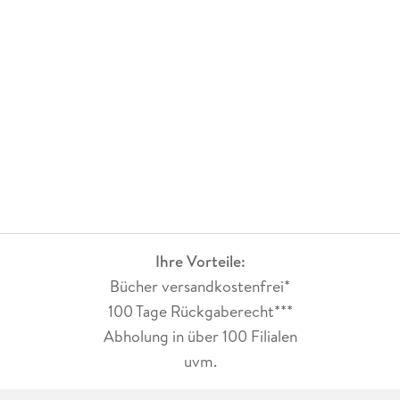
Goodreads: https://www. goodreads. com/cmalbert
BookBub: https://www. bookbub. com/profile/c-m-albert
Pinterest: https://www. pinterest. com/cmalbertwrites
Ihre Vorteile:
Newsletter: https://www. subscribepage. com/w5x4p1
Bücher versandkostenfrei*
100 Tage Rückgaberecht***
Abholung in über 100 Filialen
uvm.