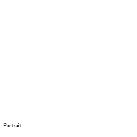
ISBN
9780997664249
Portrait