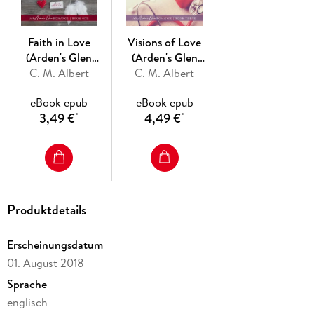
together to help their friends and a troubled kid in need, will
a couple of photographs and a magical one-night stand be all
the proof of love they need? Or will their two stubborn
Faith in Love
Visions of Love
hearts stay hell-bent on keeping their walls in place and
(Arden's Glen
(Arden's Glen
playing it safe forever?
Romance, #1)
C. M. Albert
Romance, #3)
C. M. Albert
eBook epub
eBook epub
3,49 €
4,49 €
*
*
Produktdetails
Erscheinungsdatum
01. August 2018
Sprache
englisch