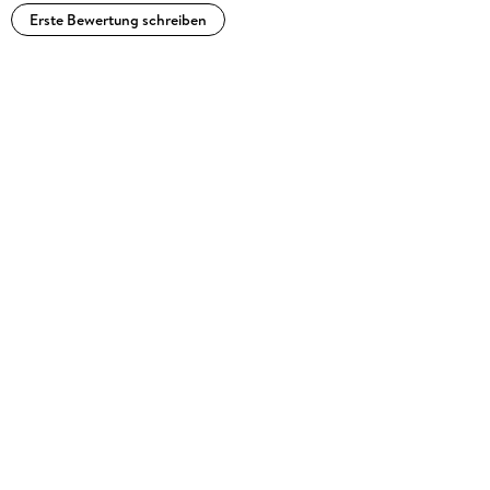
Erste Bewertung schreiben
FB Reader Group: https://www. facebook.
com/groups/ColleensAngels
Instagram: https://www. instagram. com/cmalbertwrites
TikTok:
https://vm. tiktok. com/ZMJpyfT6C
Twitter: https://twitter. com/colleenmalbert