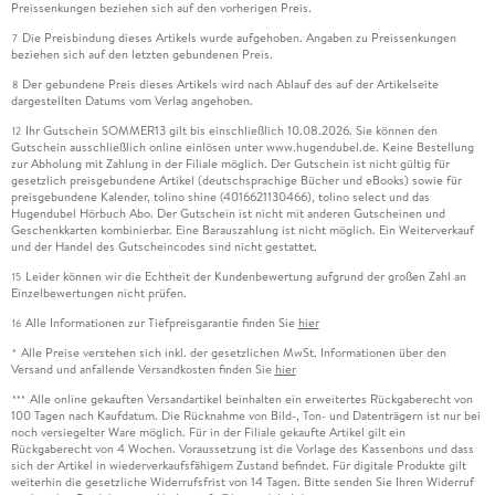
Preissenkungen beziehen sich auf den vorherigen Preis.
Die Preisbindung dieses Artikels wurde aufgehoben. Angaben zu Preissenkungen
7
beziehen sich auf den letzten gebundenen Preis.
Der gebundene Preis dieses Artikels wird nach Ablauf des auf der Artikelseite
8
dargestellten Datums vom Verlag angehoben.
Ihr Gutschein SOMMER13 gilt bis einschließlich 10.08.2026. Sie können den
12
Gutschein ausschließlich online einlösen unter www.hugendubel.de. Keine Bestellung
zur Abholung mit Zahlung in der Filiale möglich. Der Gutschein ist nicht gültig für
gesetzlich preisgebundene Artikel (deutschsprachige Bücher und eBooks) sowie für
preisgebundene Kalender, tolino shine (4016621130466), tolino select und das
Hugendubel Hörbuch Abo. Der Gutschein ist nicht mit anderen Gutscheinen und
Geschenkkarten kombinierbar. Eine Barauszahlung ist nicht möglich. Ein Weiterverkauf
und der Handel des Gutscheincodes sind nicht gestattet.
Leider können wir die Echtheit der Kundenbewertung aufgrund der großen Zahl an
15
Einzelbewertungen nicht prüfen.
Alle Informationen zur Tiefpreisgarantie finden Sie
hier
16
Alle Preise verstehen sich inkl. der gesetzlichen MwSt. Informationen über den
*
Versand und anfallende Versandkosten finden Sie
hier
Alle online gekauften Versandartikel beinhalten ein erweitertes Rückgaberecht von
***
100 Tagen nach Kaufdatum. Die Rücknahme von Bild-, Ton- und Datenträgern ist nur bei
noch versiegelter Ware möglich. Für in der Filiale gekaufte Artikel gilt ein
Rückgaberecht von 4 Wochen. Voraussetzung ist die Vorlage des Kassenbons und dass
sich der Artikel in wiederverkaufsfähigem Zustand befindet. Für digitale Produkte gilt
weiterhin die gesetzliche Widerrufsfrist von 14 Tagen. Bitte senden Sie Ihren Widerruf