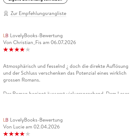
Zur Empfehlungsrangliste
LovelyBooks-Bewertung
Von Christian_Fis
am
06.07.2026
Atmosphärisch und fesselnd ¿ doch die direkte Auflösung
und der Schluss verschenken das Potenzial eines wirklich
grossen Romans.
Der Roman beginnt äusserst vielversprechend. Dem Leser
eröffnet sich die Komplexität der beiden fein miteinander
verwobenen Handlungsebenen: die Geschichte von Daniel
Sempere und jene von Julián Carax, dem Schriftsteller,
LovelyBooks-Bewertung
dessen Bücher auf mysteriöse Weise verschwinden und
Von Lucie
am
02.04.2026
offenbar von einer Figur aus seinen eigenen Romanen
verbrannt werden.Dies mag zu Beginn etwas verwirrend sein.