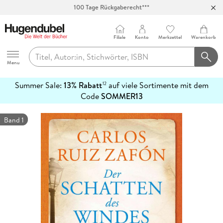
100 Tage Rückgaberecht***
Abholung in über 100 Filialen
Filiale
Konto
Merkzettel
Warenkorb
Hugendubel
Menu
Summer Sale:
13% Rabatt
auf viele Sortimente mit dem
12
mehr
Code
SOMMER13
erfahren
Band 1