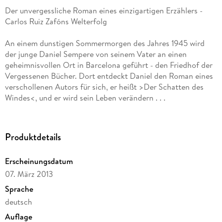
Der unvergessliche Roman eines einzigartigen Erzählers -
Carlos Ruiz Zafóns Welterfolg
An einem dunstigen Sommermorgen des Jahres 1945 wird
der junge Daniel Sempere von seinem Vater an einen
geheimnisvollen Ort in Barcelona geführt - den Friedhof der
Vergessenen Bücher. Dort entdeckt Daniel den Roman eines
verschollenen Autors für sich, er heißt >Der Schatten des
Windes<, und er wird sein Leben verändern . . .
Carlos Ruiz Zafón eroberte mit seinem Buch die Herzen
leidenschaftlicher Leser rund um den Globus. >Der Schatten
Produktdetails
des Windes< bildet den Auftakt eines einzigartigen,
fesselnden und berührenden Werks, er ist der erste von vier
Erscheinungsdatum
Barcelona-Romanen um den Friedhof der Vergessenen
07. März 2013
Bücher und die Buchhändler Sempere & Söhne. Auf >Der
Schatten des Windes< folgten >Das Spiel des Engels< und
Sprache
>Der Gefangene des Himmels<. Der vierte und
deutsch
abschließende Band ist in Arbeit.
Auflage