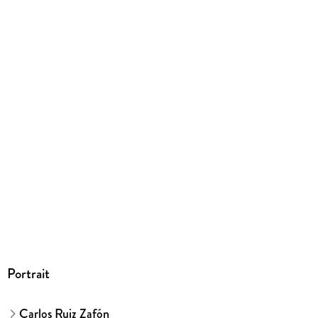
spanisch
Kopierschutz
mit Wasserzeichen versehen
Family Sharing
Ja
Produktart
EBOOK
Dateiformat
EPUB
ISBN
9783104027708
Portrait
Carlos Ruiz Zafón