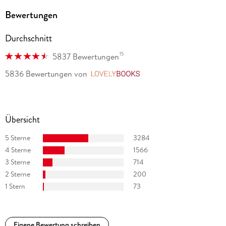
Eloy Martinéz, David Trueba u. a.). Er lebt in Barcelona.
Bewertungen
Durchschnitt
15
5837 Bewertungen
5836 Bewertungen
von
LovelyBooks
Übersicht
5 Sterne
3284
4 Sterne
1566
3 Sterne
714
2 Sterne
200
1 Stern
73
Eigene Bewertung schreiben