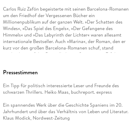
Carlos Ruiz Zafón begeisterte mit seinen Barcelona-Romanen
um den Friedhof der Vergessenen Bücher ein
Millionenpublikum auf der ganzen Welt. »Der Schatten des
Windes«, »Das Spiel des Engels«, »Der Gefangene des
Himmels« und »Das Labyrinth der Lichter« waren allesamt
internationale Bestseller. Auch »Marina«, der Roman, den er
kurz vor den großen Barcelona-Romanen schuf, stand
wochenlang auf den Bestsellerlisten. Seine ersten Erfolge
feierte Carlos Ruiz Zafón mit den drei phantastischen
Schauerromanen »Der Fürst des Nebels«,
Pressestimmen
»Mitternachtspalast« und »Der dunkle Wächter«. Carlos Ruiz
Zafón wurde 1964 in Barcelona geboren und starb 2020 in
Ein Tipp für politisch interessierte Leser und Freunde des
seiner Wahlheimat Los Angeles.
schwarzen Thrillers. Heiko Maas, buchreport. express
Ein spannendes Werk über die Geschichte Spaniens im 20.
Peter Schwaar, geboren 1947 in Zürich, studierte Germanistik
Jahrhundert und über das Verhältnis von Leben und Literatur.
und Musikwissenschaft in Zürich und Berlin und war
Klaus Modick, Nordwest-Zeitung
Redakteur beim Zürcher »Tages-Anzeiger«. Seit 1987 arbeitet
er als freier Journalist und Übersetzer (Eduardo Mendoza,
Juan José Millás, Adolfo Bioy Casares, Álvaro Mutis, Tomás