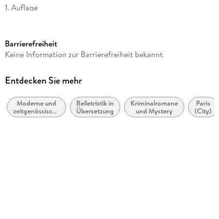
1. Auflage
Seitenanzahl
576
Barrierefreiheit
Dateigröße
Keine Information zur Barrierefreiheit bekannt
6,91 MB
Reihe
Entdecken Sie mehr
Der Friedhof der vergessenen Bücher, 1
Moderne und
Belletristik in
Kriminalromane
Paris
Autor/Autorin
zeitgenössische
Übersetzung
und Mystery
(City)
Carlos Ruiz Zafón
Belletristik:
allgemein und
Übersetzung
literarisch
Peter Schwaar
Verlag/Hersteller
FISCHER E-Books
Originaltitel
La sombra del viento
Originalsprache