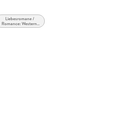
Liebesromane /
Romance: Western,
ländlich oder Outback