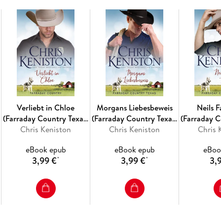
Brooks' verbotene Sehnsucht
Connors Herzenswunsch
Declans überraschende Begegnung
Ethans Himmel auf Erden
Finns zweite Chance
Graces trautes Heim
Hannahs edler Ritter
Ians Gefühlschaos
Jamisons köstliche Versuchung
Verliebt in Chloe
Morgans Liebesbeweis
Neils 
Kampf um Eileen
(Farraday Country Texas,
(Farraday Country Texas,
(Farraday C
Chris Keniston
#12)
Chris Keniston
#13)
Chris 
#
Verliebt in Chloe
eBook epub
eBook epub
eBoo
3,99 €
3,99 €
3,
*
*