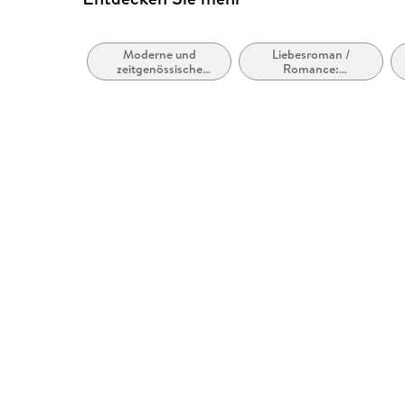
Moderne und
Liebesroman /
zeitgenössische
Romance:
Liebesromane /
Wholesome
Romance