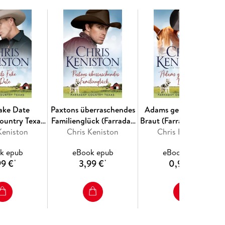
Fake Date
Paxtons überraschendes
Adams geheimnisvolle
ountry Texas,
Familienglück (Farraday
Braut (Farraday Countr
Keniston
14)
Country Texas, #16)
Chris Keniston
Chris Keniston
Texas, #1)
k epub
eBook epub
eBook epub
99 €
3,99 €
0,99 €
*
*
*