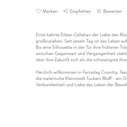
Merken
Empfehlen
Bewerten
Einst kehrte Eileen Callahan der Liebe den Rü
großzuziehen. Seit jenem Tag ist das Leben au
Bis eine Silhouette in der Tür ihre früheren T
zwischen Gegenwart und Vergangenheit steht 
über ihre Zukunft sich als die schwierigste ihr
Herzlich willkommen in Farraday Country, Texa
die malerische Kleinstadt Tuckers Bluff - ein 
Verbundenheit und Liebe das Leben der Bewo
Weitere Bücher der Farraday-Country-Reihe:
Adams geheimnisvolle Braut