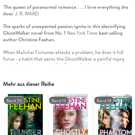
'The queen of paranormal romance . . . I love everything she
does'
J. R. WARD
The sparks of unexpected passion ignite in this electrifying
GhostWalker novel from No. 1
New York Times
best-selling
author Christine Feehan.
When Malichai Fortunes attacks a problem, he does it full
force - a habit that earns the GhostWalker a painful injury
and a forced vacation in San Diego, California. With nothing
but physical therapy on the horizon, Malichai is starting to
get restless . . . until a striking blue-eyed blonde makes all his
Mehr aus dieser Reihe
senses come alive.
Amaryllis is kind and warm and sees beyond Malichai's rough
Band 20
Band 19
Band 18
exterior, but he can tell there's something she's hiding. Her
innate healing abilities indicate she might be a GhostWalker -
albeit an untrained one. Malichai doesn't think their crossing
paths is anything more than coincidence, but he can sense
that one wrong word could send Amaryllis running.