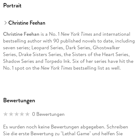
Portrait
Christine Feehan
Christine Feehan
is a No. 1
New York Times
and international
bestselling author with 90 published novels to date, including
seven series; Leopard Series, Dark Series, Ghostwalker
Series, Drake Sisters Series, the Sisters of the Heart Series,
Shadow Series and Torpedo Ink. Six of her series have hit the
No. 1 spot on the
New York Times
bestselling list as well.
She has been published in multiple languages and in many
formats, including audio book, e-book, hardcover and large
Bewertungen
print. Her ground-breaking book trailer commercials have
been shown on TV and in the movie theatres. She has been
0 Bewertungen
featured on local TV and appeared on
The Montel Williams
Show
.
Es wurden noch keine Bewertungen abgegeben. Schreiben
Sie die erste Bewertung zu "Lethal Game" und helfen Sie
Visit Christine Feehan online: