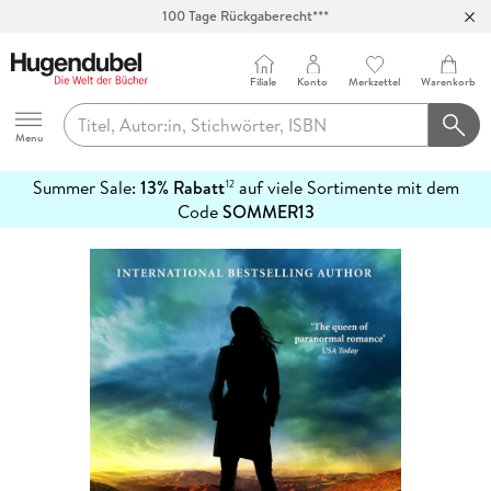
100 Tage Rückgaberecht***
Abholung in über 100 Filialen
Filiale
Konto
Merkzettel
Warenkorb
Hugendubel
Menu
Summer Sale:
13% Rabatt
auf viele Sortimente mit dem
12
mehr
Code
SOMMER13
erfahren