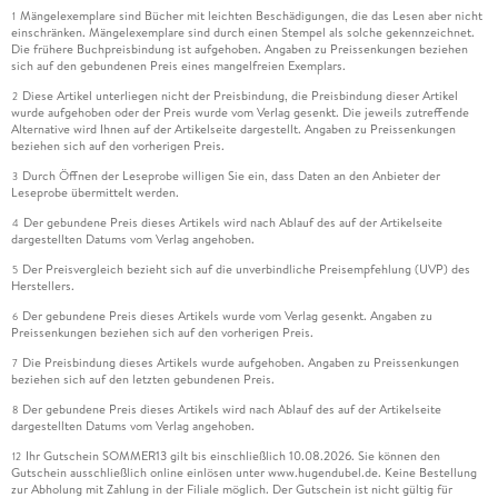
Mängelexemplare sind Bücher mit leichten Beschädigungen, die das Lesen aber nicht
1
einschränken. Mängelexemplare sind durch einen Stempel als solche gekennzeichnet.
Die frühere Buchpreisbindung ist aufgehoben. Angaben zu Preissenkungen beziehen
sich auf den gebundenen Preis eines mangelfreien Exemplars.
Diese Artikel unterliegen nicht der Preisbindung, die Preisbindung dieser Artikel
2
wurde aufgehoben oder der Preis wurde vom Verlag gesenkt. Die jeweils zutreffende
Alternative wird Ihnen auf der Artikelseite dargestellt. Angaben zu Preissenkungen
beziehen sich auf den vorherigen Preis.
Durch Öffnen der Leseprobe willigen Sie ein, dass Daten an den Anbieter der
3
Leseprobe übermittelt werden.
Der gebundene Preis dieses Artikels wird nach Ablauf des auf der Artikelseite
4
dargestellten Datums vom Verlag angehoben.
Der Preisvergleich bezieht sich auf die unverbindliche Preisempfehlung (UVP) des
5
Herstellers.
Der gebundene Preis dieses Artikels wurde vom Verlag gesenkt. Angaben zu
6
Preissenkungen beziehen sich auf den vorherigen Preis.
Die Preisbindung dieses Artikels wurde aufgehoben. Angaben zu Preissenkungen
7
beziehen sich auf den letzten gebundenen Preis.
Der gebundene Preis dieses Artikels wird nach Ablauf des auf der Artikelseite
8
dargestellten Datums vom Verlag angehoben.
Ihr Gutschein SOMMER13 gilt bis einschließlich 10.08.2026. Sie können den
12
Gutschein ausschließlich online einlösen unter www.hugendubel.de. Keine Bestellung
zur Abholung mit Zahlung in der Filiale möglich. Der Gutschein ist nicht gültig für