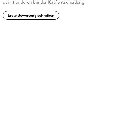
damit anderen bei der Kaufentscheidung.
Erste Bewertung schreiben
www. christinefeehan. com
www. facebook. com/christinefeehanauthor
www. instagram. com/authorcfeehan
www. goodreads. com/author/show/6268.
Christine_Feehan/blog