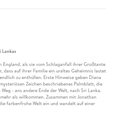
i Lankas
 England, als sie vom Schlaganfall ihrer Großtante
 dass auf ihrer Familie ein uraltes Geheimnis lastet
endlich zu enthüllen. Erste Hinweise geben Diana
 mysteriösen Zeichen beschriebenes Palmblatt, die
n Weg - ans andere Ende der Welt, nach Sri Lanka.
a mehr als willkommen. Zusammen mit Jonathan
 die farbenfrohe Welt ein und wandelt auf einer
n. Und während sich Gefühle, zart wie
t sie dem schockierenden Vermächtnis ihrer Familie
chicksale lesen Sie auch die Waldfriede-Saga der