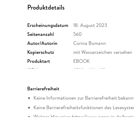
Produktdetails
Erscheinungsdatum
18. August 2023
Seitenanzahl
560
Autor/Autorin
Corina Bomann
Kopierschutz
mit Wasserzeichen versehen
Produktart
EBOOK
ISBN
9783641316105
Barrierefreiheit
Keine Informationen zur Barrierefreiheit bekann
Keine Barrierefreiheitsfunktionen des Lesesyste
Weitere Hinweise: https://www.penguin.de/barri