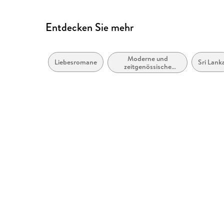
Entdecken Sie mehr
Moderne und
Liebesromane
Sri Lank
zeitgenössische
Belletristik: allgemein
und literarisch