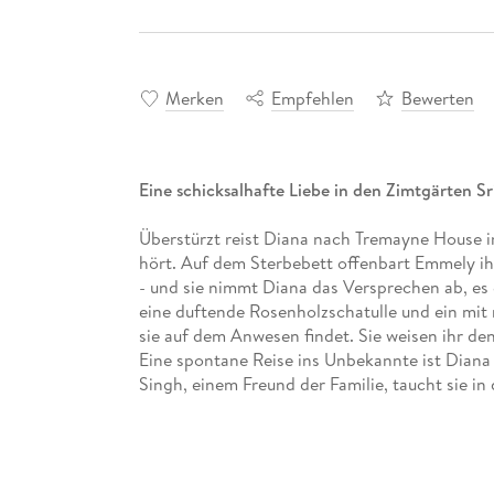
Merken
Empfehlen
Bewerten
Eine schicksalhafte Liebe in den Zimtgärten Sr
Überstürzt reist Diana nach Tremayne House in
hört. Auf dem Sterbebett offenbart Emmely ihr,
- und sie nimmt Diana das Versprechen ab, es 
eine duftende Rosenholzschatulle und ein mit
sie auf dem Anwesen findet. Sie weisen ihr de
Eine spontane Reise ins Unbekannte ist Dian
Singh, einem Freund der Familie, taucht sie in
Teeplantage auf den Spuren ihrer Vorfahrinne
Schmetterlingsflügel, in ihr entwickeln, komm
immer näher . . .
Für noch mehr große Gefühle und bewegende S