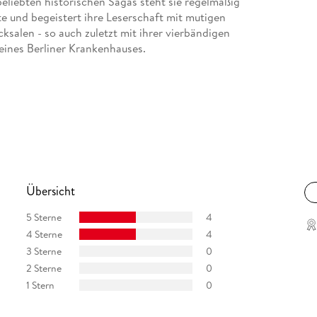
eliebten historischen Sagas steht sie regelmäßig
te und begeistert ihre Leserschaft mit mutigen
alen - so auch zuletzt mit ihrer vierbändigen
eines Berliner Krankenhauses.
Übersicht
5 Sterne
4
4 Sterne
4
3 Sterne
0
2 Sterne
0
1 Stern
0