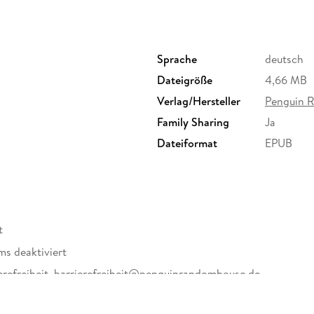
Bestsellerautorin:
1. Sternstunde. Die Schwestern vom Waldfried
2. Leuchtfeuer. Die Schwestern vom Waldfrie
Sprache
deutsch
3. Sturmtage. Die Schwestern vom Waldfriede
Dateigröße
4,66 MB
4. Wunderzeit. Die Schwestern vom Waldfried
Verlag/Hersteller
Penguin 
Family Sharing
Ja
Dateiformat
EPUB
t
ms deaktiviert
erefreiheit, barrierefreiheit@penguinrandomhouse.de