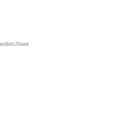
e
de
e
Random House