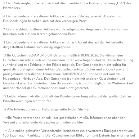
Der Preisvergleich bezieht sich auf die unverbindliche Preisempfehlung (UVP) des
5
Herstellers.
Der gebundene Preis dieses Artikels wurde vom Verlag gesenkt. Angaben zu
6
Preissenkungen beziehen sich auf den vorherigen Preis.
Die Preisbindung dieses Artikels wurde aufgehoben. Angaben zu Preissenkungen
7
beziehen sich auf den letzten gebundenen Preis.
Der gebundene Preis dieses Artikels wird nach Ablauf des auf der Artikelseite
8
dargestellten Datums vom Verlag angehoben.
Ihr Gutschein SOMMER13 gilt bis einschließlich 10.08.2026. Sie können den
12
Gutschein ausschließlich online einlösen unter www.hugendubel.de. Keine Bestellung
zur Abholung mit Zahlung in der Filiale möglich. Der Gutschein ist nicht gültig für
gesetzlich preisgebundene Artikel (deutschsprachige Bücher und eBooks) sowie für
preisgebundene Kalender, tolino shine (4016621130466), tolino select und das
Hugendubel Hörbuch Abo. Der Gutschein ist nicht mit anderen Gutscheinen und
Geschenkkarten kombinierbar. Eine Barauszahlung ist nicht möglich. Ein Weiterverkauf
und der Handel des Gutscheincodes sind nicht gestattet.
Leider können wir die Echtheit der Kundenbewertung aufgrund der großen Zahl an
15
Einzelbewertungen nicht prüfen.
Alle Informationen zur Tiefpreisgarantie finden Sie
hier
16
Alle Preise verstehen sich inkl. der gesetzlichen MwSt. Informationen über den
*
Versand und anfallende Versandkosten finden Sie
hier
Alle online gekauften Versandartikel beinhalten ein erweitertes Rückgaberecht von
***
100 Tagen nach Kaufdatum. Die Rücknahme von Bild-, Ton- und Datenträgern ist nur bei