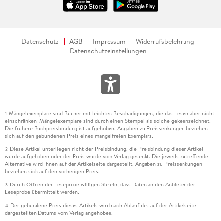
Datenschutz
AGB
Impressum
Widerrufsbelehrung
Datenschutzeinstellungen
Mängelexemplare sind Bücher mit leichten Beschädigungen, die das Lesen aber nicht
1
einschränken. Mängelexemplare sind durch einen Stempel als solche gekennzeichnet.
Die frühere Buchpreisbindung ist aufgehoben. Angaben zu Preissenkungen beziehen
sich auf den gebundenen Preis eines mangelfreien Exemplars.
Diese Artikel unterliegen nicht der Preisbindung, die Preisbindung dieser Artikel
2
wurde aufgehoben oder der Preis wurde vom Verlag gesenkt. Die jeweils zutreffende
Alternative wird Ihnen auf der Artikelseite dargestellt. Angaben zu Preissenkungen
beziehen sich auf den vorherigen Preis.
Durch Öffnen der Leseprobe willigen Sie ein, dass Daten an den Anbieter der
3
Leseprobe übermittelt werden.
Der gebundene Preis dieses Artikels wird nach Ablauf des auf der Artikelseite
4
dargestellten Datums vom Verlag angehoben.