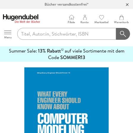
Bücher versandkostenfrei*
100 Tage Rückgaberecht***
Abholung in über 100 Filialen
Filiale
Konto
Merkzettel
Warenkorb
Hugendubel
Menu
Summer Sale:
13% Rabatt
auf viele Sortimente mit dem
12
mehr
Code
SOMMER13
erfahren