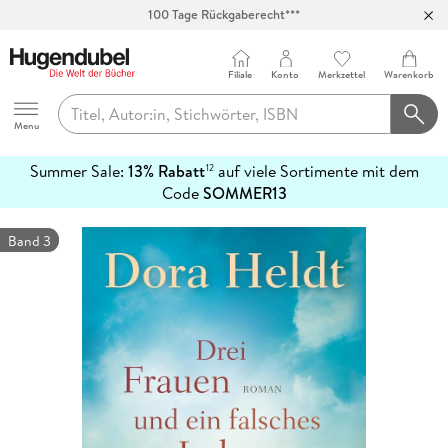
100 Tage Rückgaberecht***
Abholung in über 100 Filialen
Filiale
Konto
Merkzettel
Warenkorb
Hugendubel
Menu
Summer Sale:
13% Rabatt
auf viele Sortimente mit dem
12
mehr
Code
SOMMER13
erfahren
Band 3