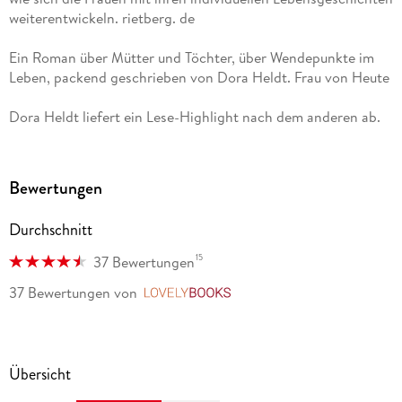
weiterentwickeln. rietberg. de
Ein Roman über Mütter und Töchter, über Wendepunkte im
Leben, packend geschrieben von Dora Heldt. Frau von Heute
Dora Heldt liefert ein Lese-Highlight nach dem anderen ab.
denglers-buchkritik. de
Sensibel erzählt! TV Media
Bewertungen
Eine herzliche Geschichte über drei Freundinnen, denen
Durchschnitt
einzig mit der Kraft ihrer Erinnerung der Weg in die Zukunft
gelingen kann. Neue Woche
15
37 Bewertungen
37 Bewertungen
von
LovelyBooks
Eine literarische Erfolgsgeschichte geht weiter! Glücksrevue
Übersicht