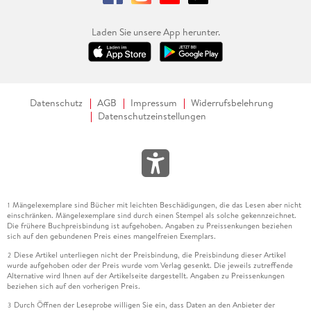
Laden Sie unsere App herunter.
Datenschutz
AGB
Impressum
Widerrufsbelehrung
Datenschutzeinstellungen
Mängelexemplare sind Bücher mit leichten Beschädigungen, die das Lesen aber nicht
1
einschränken. Mängelexemplare sind durch einen Stempel als solche gekennzeichnet.
Die frühere Buchpreisbindung ist aufgehoben. Angaben zu Preissenkungen beziehen
sich auf den gebundenen Preis eines mangelfreien Exemplars.
Diese Artikel unterliegen nicht der Preisbindung, die Preisbindung dieser Artikel
2
wurde aufgehoben oder der Preis wurde vom Verlag gesenkt. Die jeweils zutreffende
Alternative wird Ihnen auf der Artikelseite dargestellt. Angaben zu Preissenkungen
beziehen sich auf den vorherigen Preis.
Durch Öffnen der Leseprobe willigen Sie ein, dass Daten an den Anbieter der
3