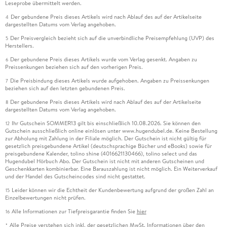
Leseprobe übermittelt werden.
Der gebundene Preis dieses Artikels wird nach Ablauf des auf der Artikelseite
4
dargestellten Datums vom Verlag angehoben.
Der Preisvergleich bezieht sich auf die unverbindliche Preisempfehlung (UVP) des
5
Herstellers.
Der gebundene Preis dieses Artikels wurde vom Verlag gesenkt. Angaben zu
6
Preissenkungen beziehen sich auf den vorherigen Preis.
Die Preisbindung dieses Artikels wurde aufgehoben. Angaben zu Preissenkungen
7
beziehen sich auf den letzten gebundenen Preis.
Der gebundene Preis dieses Artikels wird nach Ablauf des auf der Artikelseite
8
dargestellten Datums vom Verlag angehoben.
Ihr Gutschein SOMMER13 gilt bis einschließlich 10.08.2026. Sie können den
12
Gutschein ausschließlich online einlösen unter www.hugendubel.de. Keine Bestellung
zur Abholung mit Zahlung in der Filiale möglich. Der Gutschein ist nicht gültig für
gesetzlich preisgebundene Artikel (deutschsprachige Bücher und eBooks) sowie für
preisgebundene Kalender, tolino shine (4016621130466), tolino select und das
Hugendubel Hörbuch Abo. Der Gutschein ist nicht mit anderen Gutscheinen und
Geschenkkarten kombinierbar. Eine Barauszahlung ist nicht möglich. Ein Weiterverkauf
und der Handel des Gutscheincodes sind nicht gestattet.
Leider können wir die Echtheit der Kundenbewertung aufgrund der großen Zahl an
15
Einzelbewertungen nicht prüfen.
Alle Informationen zur Tiefpreisgarantie finden Sie
hier
16
Alle Preise verstehen sich inkl. der gesetzlichen MwSt. Informationen über den
*