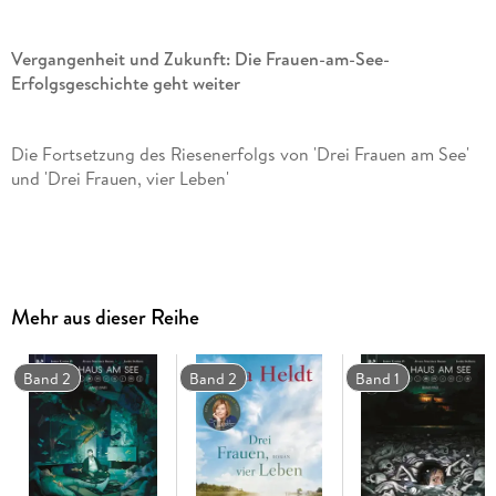
Vergangenheit und Zukunft: Die Frauen-am-See-
Erfolgsgeschichte geht weiter
Die Fortsetzung des Riesenerfolgs von 'Drei Frauen am See'
und 'Drei Frauen, vier Leben'
Der neue SPIEGEL-Bestseller von Dora Heldt
Mehr aus dieser Reihe
Die Geschichten von Alexandra, Friederike und Jule
Band 2
Band 2
Band 1
werden fortgeschrieben