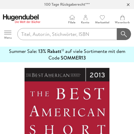
100 Tage Rückgaberecht***
Abholung in über 100 Filialen
Filiale
Konto
Merkzettel
Warenkorb
Hugendubel
Menu
Summer Sale:
13% Rabatt
auf viele Sortimente mit dem
12
mehr
Code
SOMMER13
erfahren