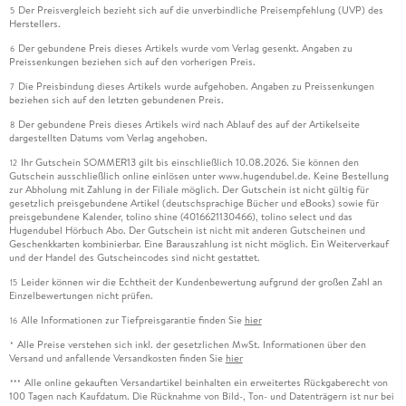
Der Preisvergleich bezieht sich auf die unverbindliche Preisempfehlung (UVP) des
5
Herstellers.
Der gebundene Preis dieses Artikels wurde vom Verlag gesenkt. Angaben zu
6
Preissenkungen beziehen sich auf den vorherigen Preis.
Die Preisbindung dieses Artikels wurde aufgehoben. Angaben zu Preissenkungen
7
beziehen sich auf den letzten gebundenen Preis.
Der gebundene Preis dieses Artikels wird nach Ablauf des auf der Artikelseite
8
dargestellten Datums vom Verlag angehoben.
Ihr Gutschein SOMMER13 gilt bis einschließlich 10.08.2026. Sie können den
12
Gutschein ausschließlich online einlösen unter www.hugendubel.de. Keine Bestellung
zur Abholung mit Zahlung in der Filiale möglich. Der Gutschein ist nicht gültig für
gesetzlich preisgebundene Artikel (deutschsprachige Bücher und eBooks) sowie für
preisgebundene Kalender, tolino shine (4016621130466), tolino select und das
Hugendubel Hörbuch Abo. Der Gutschein ist nicht mit anderen Gutscheinen und
Geschenkkarten kombinierbar. Eine Barauszahlung ist nicht möglich. Ein Weiterverkauf
und der Handel des Gutscheincodes sind nicht gestattet.
Leider können wir die Echtheit der Kundenbewertung aufgrund der großen Zahl an
15
Einzelbewertungen nicht prüfen.
Alle Informationen zur Tiefpreisgarantie finden Sie
hier
16
Alle Preise verstehen sich inkl. der gesetzlichen MwSt. Informationen über den
*
Versand und anfallende Versandkosten finden Sie
hier
Alle online gekauften Versandartikel beinhalten ein erweitertes Rückgaberecht von
***
100 Tagen nach Kaufdatum. Die Rücknahme von Bild-, Ton- und Datenträgern ist nur bei