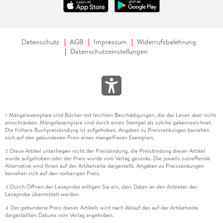
Datenschutz
AGB
Impressum
Widerrufsbelehrung
Datenschutzeinstellungen
Mängelexemplare sind Bücher mit leichten Beschädigungen, die das Lesen aber nicht
1
einschränken. Mängelexemplare sind durch einen Stempel als solche gekennzeichnet.
Die frühere Buchpreisbindung ist aufgehoben. Angaben zu Preissenkungen beziehen
sich auf den gebundenen Preis eines mangelfreien Exemplars.
Diese Artikel unterliegen nicht der Preisbindung, die Preisbindung dieser Artikel
2
wurde aufgehoben oder der Preis wurde vom Verlag gesenkt. Die jeweils zutreffende
Alternative wird Ihnen auf der Artikelseite dargestellt. Angaben zu Preissenkungen
beziehen sich auf den vorherigen Preis.
Durch Öffnen der Leseprobe willigen Sie ein, dass Daten an den Anbieter der
3
Leseprobe übermittelt werden.
Der gebundene Preis dieses Artikels wird nach Ablauf des auf der Artikelseite
4
dargestellten Datums vom Verlag angehoben.