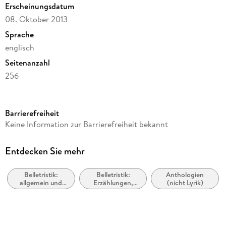
powerfully felt stories about urgent matters with profound
Erscheinungsdatum
consequences."
08. Oktober 2013
Sprache
englisch
Seitenanzahl
256
Dateigröße
2,26 MB
Barrierefreiheit
Reihe
Keine Information zur Barrierefreiheit bekannt
The Best American Series (R)
Autor/Autorin
Entdecken Sie mehr
Elizabeth Strout
Belletristik:
Belletristik:
Anthologien
Verlag/Hersteller
allgemein und
Erzählungen,
(nicht Lyrik)
HMH Books
literarisch, nicht
Kurzgeschichten,
nach Genre
Short Stories
Kopierschutz
mit Adobe-DRM-Kopierschutz