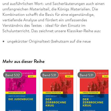
und ausführlichen Wort- und Sacherläuterungen auch einen
umfangreichen Materialteil, die Königs Materialien. Die
Kombination schafft die Basis für eine eigenständige,
vertiefende Analyse und fördert ein umfassendes
Verständnis des Textes - ideal für den Einsatz im
Schulunterricht. Das zeichnet unsere Klassiker-Reihe aus:
ungekürzter Originaltext (behutsam auf die neue
Rechtschreibung angepasst)
großzügiges Heftformat (DIN A5) in moderner
Aufmachung
Mehr aus dieser Reihe
lesefreundliches Textlayout (zeilen- und seitengleich mit
den Hamburger Leseheften)
Band 532
Band 531
Band 531
breite Randspalte mit kurzen Worterläuterungen und Platz
für eigene Notizen
Biografie des Autors (alle wichtigen Infos kompakt
zusammengefasst)
ausführlicher Anmerkungs- bzw. Worterläuterungsteil