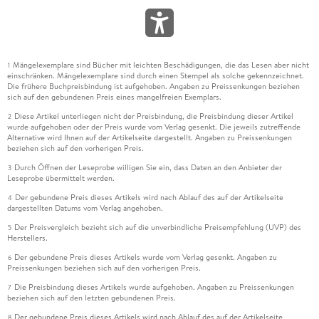
Mängelexemplare sind Bücher mit leichten Beschädigungen, die das Lesen aber nicht
1
einschränken. Mängelexemplare sind durch einen Stempel als solche gekennzeichnet.
Die frühere Buchpreisbindung ist aufgehoben. Angaben zu Preissenkungen beziehen
sich auf den gebundenen Preis eines mangelfreien Exemplars.
Diese Artikel unterliegen nicht der Preisbindung, die Preisbindung dieser Artikel
2
wurde aufgehoben oder der Preis wurde vom Verlag gesenkt. Die jeweils zutreffende
Alternative wird Ihnen auf der Artikelseite dargestellt. Angaben zu Preissenkungen
beziehen sich auf den vorherigen Preis.
Durch Öffnen der Leseprobe willigen Sie ein, dass Daten an den Anbieter der
3
Leseprobe übermittelt werden.
Der gebundene Preis dieses Artikels wird nach Ablauf des auf der Artikelseite
4
dargestellten Datums vom Verlag angehoben.
Der Preisvergleich bezieht sich auf die unverbindliche Preisempfehlung (UVP) des
5
Herstellers.
Der gebundene Preis dieses Artikels wurde vom Verlag gesenkt. Angaben zu
6
Preissenkungen beziehen sich auf den vorherigen Preis.
Die Preisbindung dieses Artikels wurde aufgehoben. Angaben zu Preissenkungen
7
beziehen sich auf den letzten gebundenen Preis.
Der gebundene Preis dieses Artikels wird nach Ablauf des auf der Artikelseite
8