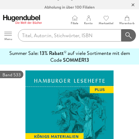
Abholung in über 100 Filialen
Filiale
Konto
Merkzettel
Warenkorb
Hugendubel
Menu
Summer Sale:
13% Rabatt
auf viele Sortimente mit dem
12
mehr
Code
SOMMER13
erfahren
Band 533