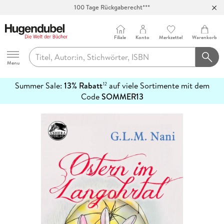
100 Tage Rückgaberecht***
Abholung in über 100 Filialen
Filiale
Konto
Merkzettel
Warenkorb
Hugendubel
Menu
Summer Sale:
13% Rabatt
auf viele Sortimente mit dem
12
mehr
Code
SOMMER13
erfahren