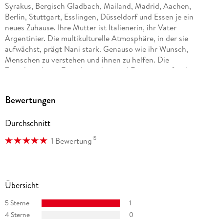
Syrakus, Bergisch Gladbach, Mailand, Madrid, Aachen,
Berlin, Stuttgart, Esslingen, Düsseldorf und Essen je ein
neues Zuhause. Ihre Mutter ist Italienerin, ihr Vater
Argentinier. Die multikulturelle Atmosphäre, in der sie
aufwächst, prägt Nani stark. Genauso wie ihr Wunsch,
Menschen zu verstehen und ihnen zu helfen. Die
Zweigleisigkeit - Fremdsprachen und Faszination für die
menschliche Psyche - verläuft wie ein roter Faden in ihrem
Leben.
Bewertungen
Durchschnitt
15
1 Bewertung
Übersicht
5 Sterne
1
4 Sterne
0