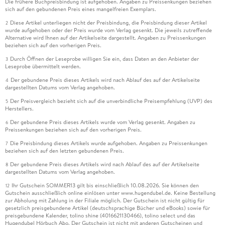
Die frühere Buchpreisbindung ist aufgehoben. Angaben zu Preissenkungen beziehen
sich auf den gebundenen Preis eines mangelfreien Exemplars.
Diese Artikel unterliegen nicht der Preisbindung, die Preisbindung dieser Artikel
2
wurde aufgehoben oder der Preis wurde vom Verlag gesenkt. Die jeweils zutreffende
Alternative wird Ihnen auf der Artikelseite dargestellt. Angaben zu Preissenkungen
beziehen sich auf den vorherigen Preis.
Durch Öffnen der Leseprobe willigen Sie ein, dass Daten an den Anbieter der
3
Leseprobe übermittelt werden.
Der gebundene Preis dieses Artikels wird nach Ablauf des auf der Artikelseite
4
dargestellten Datums vom Verlag angehoben.
Der Preisvergleich bezieht sich auf die unverbindliche Preisempfehlung (UVP) des
5
Herstellers.
Der gebundene Preis dieses Artikels wurde vom Verlag gesenkt. Angaben zu
6
Preissenkungen beziehen sich auf den vorherigen Preis.
Die Preisbindung dieses Artikels wurde aufgehoben. Angaben zu Preissenkungen
7
beziehen sich auf den letzten gebundenen Preis.
Der gebundene Preis dieses Artikels wird nach Ablauf des auf der Artikelseite
8
dargestellten Datums vom Verlag angehoben.
Ihr Gutschein SOMMER13 gilt bis einschließlich 10.08.2026. Sie können den
12
Gutschein ausschließlich online einlösen unter www.hugendubel.de. Keine Bestellung
zur Abholung mit Zahlung in der Filiale möglich. Der Gutschein ist nicht gültig für
gesetzlich preisgebundene Artikel (deutschsprachige Bücher und eBooks) sowie für
preisgebundene Kalender, tolino shine (4016621130466), tolino select und das
Hugendubel Hörbuch Abo. Der Gutschein ist nicht mit anderen Gutscheinen und