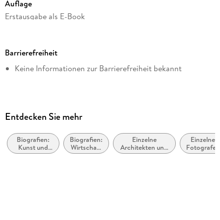
Auflage
Erstausgabe als E-Book
Dateigröße
2,15 MB
Barrierefreiheit
Reihe
Keine Informationen zur Barrierefreiheit bekannt
hockebooks
Autor/Autorin
Gernot Uhl
Verlag/Hersteller
Entdecken Sie mehr
hockebooks
Biografien:
Biografien:
Einzelne
Einzelne
Kopierschutz
Kunst und
Wirtschaft
Architekten und
Fotografen
mit Wasserzeichen versehen
Unterhaltung
und
Architekturbüros
Industrie
Family Sharing
Ja
Produktart
EBOOK