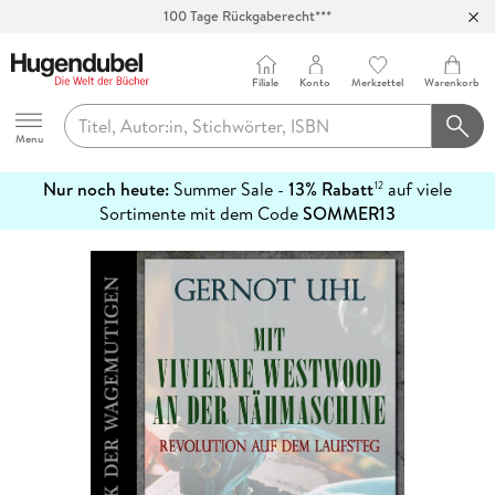
100 Tage Rückgaberecht***
Abholung in über 100 Filialen
Filiale
Konto
Merkzettel
Warenkorb
Hugendubel
Menu
Nur noch heute:
Summer Sale -
13% Rabatt
auf viele
12
mehr
Sortimente mit dem Code
SOMMER13
erfahren