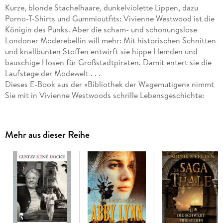
Kurze, blonde Stachelhaare, dunkelviolette Lippen, dazu
Porno-T-Shirts und Gummioutfits: Vivienne Westwood ist die
Königin des Punks. Aber die scham- und schonungslose
Londoner Moderebellin will mehr: Mit historischen Schnitten
und knallbunten Stoffen entwirft sie hippe Hemden und
bauschige Hosen für Großstadtpiraten. Damit entert sie die
Laufstege der Modewelt . . .
Dieses E-Book aus der »Bibliothek der Wagemutigen« nimmt
Sie mit in Vivienne Westwoods schrille Lebensgeschichte:
Verbringen Sie mit ihr eine behütete Kindheit im Grünen und
folgen Sie der Teenagerin ins pulsierende London. Erleben
Sie, wie sich die junge Mutter aus allen bürgerlichen Fesseln
Mehr aus dieser Reihe
löst und als Tabubruch-Schneiderin die rebellischen Punker
mit schockierenden Klamotten versorgt. Folgen sie der
weltweit gefeierten Mode-Designerin nach Paris und Mailand
und schützen Sie mit der Klimarevolutionärin die Arktis und
den Regenwald . . .