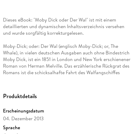
Dieses eBook: "Moby Dick oder Der Wal" ist mit einem
detaillierten und dynamischen Inhaltsverzeichnis versehen
Moby-Dick; oder: Der Wal (englisch Moby-Dick; or, The
Whale), in vielen deutschen Ausgaben auch ohne Bindestrich
Moby Dick, ist ein 1851 in London und New York erschienener
Roman von Herman Melville. Das erzählerische Rückgrat des
Romans ist die schicksalhafte Fahrt des Walfangschiffes
Pequod, dessen einbeiniger Kapitän Ahab mit blindem Hass
Produktdetails
Dieses eBook ist eine Überarbeitung von Wilhelm Strüvers
Übersetzung der gekürzten Erstausgabe von 1927/28, wie sie
Erscheinungsdatum
von Thomas Mann herausgegeben wurde.
04. Dezember 2013
Sprache