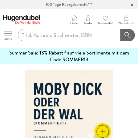
100 Tage Rückgaberecht***
Abholung in über 100 Filialen
Filiale
Konto
Merkzettel
Warenkorb
Hugendubel
Menu
Summer Sale:
13% Rabatt
auf viele Sortimente mit dem
12
mehr
Code
SOMMER13
erfahren