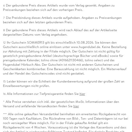
Der gebundene Preis dieses Artikels wurde vom Verlag gesenkt. Angaben zu
6
Preissenkungen beziehen sich auf den vorherigen Preis.
Die Preisbindung dieses Artikels wurde aufgehoben. Angaben zu Preissenkungen
7
beziehen sich auf den letzten gebundenen Preis.
Der gebundene Preis dieses Artikels wird nach Ablauf des auf der Artikelseite
8
dargestellten Datums vom Verlag angehoben.
Ihr Gutschein SOMMER13 gilt bis einschließlich 10.08.2026. Sie können den
12
Gutschein ausschließlich online einlösen unter www.hugendubel.de. Keine Bestellung
zur Abholung mit Zahlung in der Filiale möglich. Der Gutschein ist nicht gültig für
gesetzlich preisgebundene Artikel (deutschsprachige Bücher und eBooks) sowie für
preisgebundene Kalender, tolino shine (4016621130466), tolino select und das
Hugendubel Hörbuch Abo. Der Gutschein ist nicht mit anderen Gutscheinen und
Geschenkkarten kombinierbar. Eine Barauszahlung ist nicht möglich. Ein Weiterverkauf
und der Handel des Gutscheincodes sind nicht gestattet.
Leider können wir die Echtheit der Kundenbewertung aufgrund der großen Zahl an
15
Einzelbewertungen nicht prüfen.
Alle Informationen zur Tiefpreisgarantie finden Sie
hier
16
Alle Preise verstehen sich inkl. der gesetzlichen MwSt. Informationen über den
*
Versand und anfallende Versandkosten finden Sie
hier
Alle online gekauften Versandartikel beinhalten ein erweitertes Rückgaberecht von
***
100 Tagen nach Kaufdatum. Die Rücknahme von Bild-, Ton- und Datenträgern ist nur bei
noch versiegelter Ware möglich. Für in der Filiale gekaufte Artikel gilt ein
Rückgaberecht von 4 Wochen. Voraussetzung ist die Vorlage des Kassenbons und dass
sich der Artikel in wiederverkaufsfähigem Zustand befindet. Für digitale Produkte gilt