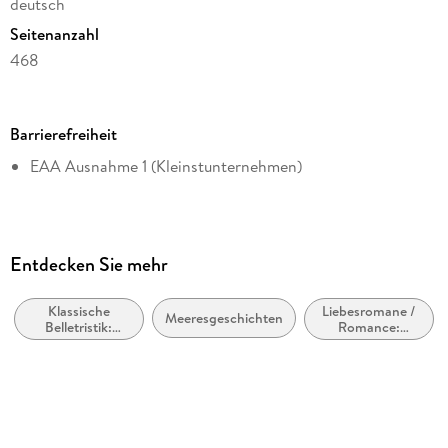
deutsch
Seitenanzahl
468
Dateigröße
0,70 MB
Barrierefreiheit
Autor/Autorin
EAA Ausnahme 1 (Kleinstunternehmen)
Herman Melville
Herausgegeben von
Thomas Mann, E-Artnow
Übersetzung
Entdecken Sie mehr
Wilhelm Strüver
Klassische
Liebesromane /
Kommentar
Meeresgeschichten
Belletristik:
Romance:
Svenja Rademann
allgemein und
Zeitreise /
literarisch
Zeitsprünge
Verlag/Hersteller
e-artnow
Kopierschutz