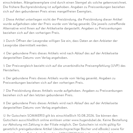
einschränken. Mängelexemplare sind durch einen Stempel als solche gekennzeichnet.
Die frühere Buchpreisbindung ist aufgehoben. Angaben zu Preissenkungen beziehen
sich auf den gebundenen Preis eines mangelfreien Exemplars.
Diese Artikel unterliegen nicht der Preisbindung, die Preisbindung dieser Artikel
2
wurde aufgehoben oder der Preis wurde vom Verlag gesenkt. Die jeweils zutreffende
Alternative wird Ihnen auf der Artikelseite dargestellt. Angaben zu Preissenkungen
beziehen sich auf den vorherigen Preis.
Durch Öffnen der Leseprobe willigen Sie ein, dass Daten an den Anbieter der
3
Leseprobe übermittelt werden.
Der gebundene Preis dieses Artikels wird nach Ablauf des auf der Artikelseite
4
dargestellten Datums vom Verlag angehoben.
Der Preisvergleich bezieht sich auf die unverbindliche Preisempfehlung (UVP) des
5
Herstellers.
Der gebundene Preis dieses Artikels wurde vom Verlag gesenkt. Angaben zu
6
Preissenkungen beziehen sich auf den vorherigen Preis.
Die Preisbindung dieses Artikels wurde aufgehoben. Angaben zu Preissenkungen
7
beziehen sich auf den letzten gebundenen Preis.
Der gebundene Preis dieses Artikels wird nach Ablauf des auf der Artikelseite
8
dargestellten Datums vom Verlag angehoben.
Ihr Gutschein SOMMER13 gilt bis einschließlich 10.08.2026. Sie können den
12
Gutschein ausschließlich online einlösen unter www.hugendubel.de. Keine Bestellung
zur Abholung mit Zahlung in der Filiale möglich. Der Gutschein ist nicht gültig für
gesetzlich preisgebundene Artikel (deutschsprachige Bücher und eBooks) sowie für