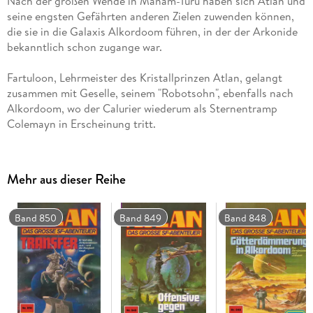
Nach der großen Wende in Manam-Turu haben sich Atlan und
seine engsten Gefährten anderen Zielen zuwenden können,
die sie in die Galaxis Alkordoom führen, in der der Arkonide
Fartuloon, Lehrmeister des Kristallprinzen Atlan, gelangt
zusammen mit Geselle, seinem "Robotsohn", ebenfalls nach
Alkordoom, wo der Calurier wiederum als Sternentramp
Bis Ende Januar 3821 operieren die beiden Freunde
zwangsläufig getrennt. Atlan und Co. bestehen ihre
Mehr aus dieser Reihe
gefahrvollen Abenteuer zumeist in der Zeitfestung mit dem
Intern-Kosmos und den Zeitgrüften, Colemayn mit seinen
Gefährten dagegen in der Sonnensteppe und im Nukleus von
Band 850
Band 849
Band 848
Nun, im Februar 3821, tut Chybrain, der eben erst unsere
Helden aus dem Zeitsumpf herausgeholt hat, ein übriges: Er
bringt die Dinge in Bewegung, und als Folge davon gelangen
Colemayns HORNISSE, Atlans STERNSCHNUPPE und