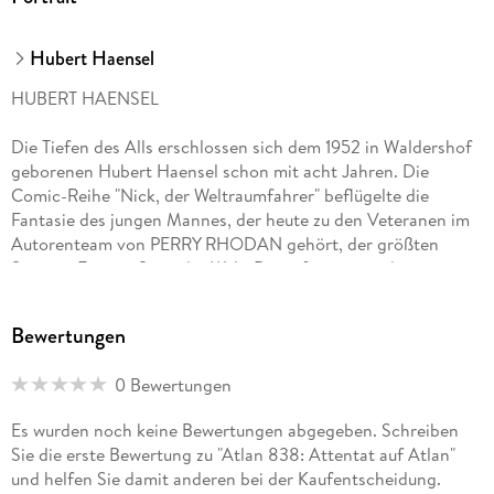
Hubert Haensel
HUBERT HAENSEL
Die Tiefen des Alls erschlossen sich dem 1952 in Waldershof
geborenen Hubert Haensel schon mit acht Jahren. Die
Comic-Reihe "Nick, der Weltraumfahrer" beflügelte die
Fantasie des jungen Mannes, der heute zu den Veteranen im
Autorenteam von PERRY RHODAN gehört, der größten
Science-Fiction-Serie der Welt. Diese faszinierende
Zukunftsgeschichte, die seit 1961 erscheint, lässt Haensel
seitdem nie mehr los. PERRY RHODAN, das ist die
Bewertungen
Geschichte der Menschheit, die auf der Suche nach den
Rätseln des Universums viele außerirdische Kulturen
0 Bewertungen
kennenlernt. Diese Begegnungen verlaufen oft friedlich,
führen manchmal aber auch zu Konflikten, die Jahrtausende
Es wurden noch keine Bewertungen abgegeben. Schreiben
andauern.
Sie die erste Bewertung zu "Atlan 838: Attentat auf Atlan"
und helfen Sie damit anderen bei der Kaufentscheidung.
"Der Traum, selbst einmal Geschichten zu erzählen, wurde auf