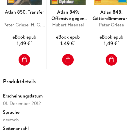
Spooner Richardsons ACORAH-CEN durch die Barrieren des
Atlan 850: Transfer
Atlan 849:
Atlan 848:
Offensive gegen
Götterdämmerun
Wieder werden unsere alten Freunde dabei getrennt, und als
Peter Griese, H. G. Ewers
Hubert Haensel
Aytakur
in Alkordoom
Peter Griese
sie erneut zusammentreffen, erfolgt das ATTENTAT AUF
ATLAN . . .
eBook epub
eBook epub
eBook epub
1,49 €
1,49 €
1,49 €
*
*
*
Produktdetails
Erscheinungsdatum
01. Dezember 2012
Sprache
deutsch
Seitenanzahl