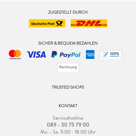
Armstrong. Dann hätte ich wenigstens schon den Mond
ZUGESTELLT DURCH
betreten, auch wenn das nur ein kleiner Schritt für einen SF-
Autor ist."
Ganz irdisch lebt Hubert Haensel mit seiner Ehefrau in einer
kleinen Stadt im Fichtelgebirge, wo das Leben zwar nicht so
SICHER & BEQUEM BEZAHLEN
exotisch wie auf dem Mond, aber zweifellos angenehmer ist.
TRUSTED SHOPS
KONTAKT
Servicehotline
089 - 30 75 79 00
Mo. - Sa. 9.00 - 18.00 Uhr