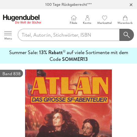
100 Tage Rückgaberecht***
Abholung in über 100 Filialen
Filiale
Konto
Merkzettel
Warenkorb
Hugendubel
Menu
Summer Sale:
13% Rabatt
auf viele Sortimente mit dem
12
mehr
Code
SOMMER13
erfahren
Band 838