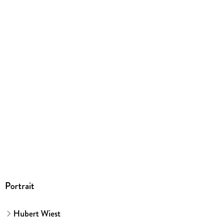
EPUB
ISBN
9783739353975
Portrait
Hubert Wiest