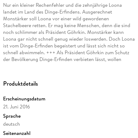
Nur ein kleiner Rechenfehler und die zehnjährige Loona
landet im Land des Dinge-Erfindens. Ausgerechnet
Monstärker soll Loona vor einer wild gewordenen
Stachelbeere retten. Er mag keine Menschen, denn die sind
noch schlimmer als Präsident Göhrkin. Monstärker kann
Loona gar nicht schnell genug wieder loswerden. Doch Loona
ist vom Dinge-Erfinden begeistert und lässt sich nicht so
schnell abwimmeln. +++ Als Präsident Göhrkin zum Schutz
der Bevölkerung Dinge-Erfinden verbieten lässt, wollen
Monstärker und seine Freunde mit erfundenen Waffen gegen
diese Entscheidung kämpfen. Loona versucht Hitzkopf
Monstärker davon abzuhalten. Kann sie ihn mit Worten
Produktdetails
überzeugen? Und dann ist da noch die Sache mit dem
Rechnen . . . +++ Ein fantastisches Abenteuer, bei dem sich
Erscheinungsdatum
alles um die Frage dreht: Gibt es irgendwann keine Ideen
21. Juni 2016
mehr? +++ Für Leserinnen und Leser ab 8 Jahren und alle
großen Fantasten! +++ "Ein absolut fantastisches Buch für
Sprache
Kinder und Erwachsene", Anna K. +++ "Ich will auch Dinge
deutsch
erfinden", Paul T. +++ "Meine Kinder lieben Monstärker und
Seitenanzahl
Loona. Spannend, fantasievoll, tiefgründig - ein echter