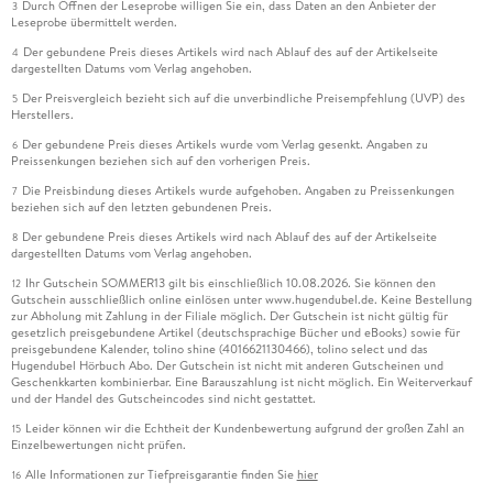
Durch Öffnen der Leseprobe willigen Sie ein, dass Daten an den Anbieter der
3
Leseprobe übermittelt werden.
Der gebundene Preis dieses Artikels wird nach Ablauf des auf der Artikelseite
4
dargestellten Datums vom Verlag angehoben.
Der Preisvergleich bezieht sich auf die unverbindliche Preisempfehlung (UVP) des
5
Herstellers.
Der gebundene Preis dieses Artikels wurde vom Verlag gesenkt. Angaben zu
6
Preissenkungen beziehen sich auf den vorherigen Preis.
Die Preisbindung dieses Artikels wurde aufgehoben. Angaben zu Preissenkungen
7
beziehen sich auf den letzten gebundenen Preis.
Der gebundene Preis dieses Artikels wird nach Ablauf des auf der Artikelseite
8
dargestellten Datums vom Verlag angehoben.
Ihr Gutschein SOMMER13 gilt bis einschließlich 10.08.2026. Sie können den
12
Gutschein ausschließlich online einlösen unter www.hugendubel.de. Keine Bestellung
zur Abholung mit Zahlung in der Filiale möglich. Der Gutschein ist nicht gültig für
gesetzlich preisgebundene Artikel (deutschsprachige Bücher und eBooks) sowie für
preisgebundene Kalender, tolino shine (4016621130466), tolino select und das
Hugendubel Hörbuch Abo. Der Gutschein ist nicht mit anderen Gutscheinen und
Geschenkkarten kombinierbar. Eine Barauszahlung ist nicht möglich. Ein Weiterverkauf
und der Handel des Gutscheincodes sind nicht gestattet.
Leider können wir die Echtheit der Kundenbewertung aufgrund der großen Zahl an
15
Einzelbewertungen nicht prüfen.
Alle Informationen zur Tiefpreisgarantie finden Sie
hier
16