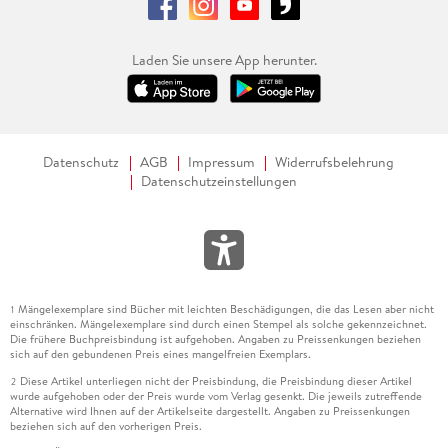
Laden Sie unsere App herunter.
Datenschutz
AGB
Impressum
Widerrufsbelehrung
Datenschutzeinstellungen
Mängelexemplare sind Bücher mit leichten Beschädigungen, die das Lesen aber nicht
1
einschränken. Mängelexemplare sind durch einen Stempel als solche gekennzeichnet.
Die frühere Buchpreisbindung ist aufgehoben. Angaben zu Preissenkungen beziehen
sich auf den gebundenen Preis eines mangelfreien Exemplars.
Diese Artikel unterliegen nicht der Preisbindung, die Preisbindung dieser Artikel
2
wurde aufgehoben oder der Preis wurde vom Verlag gesenkt. Die jeweils zutreffende
Alternative wird Ihnen auf der Artikelseite dargestellt. Angaben zu Preissenkungen
beziehen sich auf den vorherigen Preis.