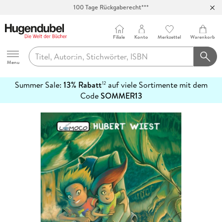
100 Tage Rückgaberecht***
Abholung in über 100 Filialen
Filiale
Konto
Merkzettel
Warenkorb
Hugendubel
Menu
Summer Sale:
13% Rabatt
auf viele Sortimente mit dem
12
mehr
Code
SOMMER13
erfahren