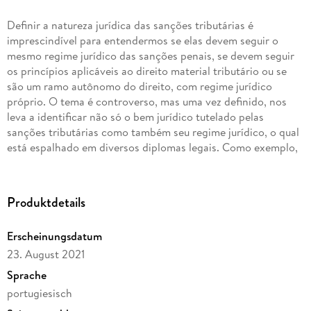
Definir a natureza jurídica das sanções tributárias é
imprescindível para entendermos se elas devem seguir o
mesmo regime jurídico das sanções penais, se devem seguir
os princípios aplicáveis ao direito material tributário ou se
são um ramo autônomo do direito, com regime jurídico
próprio. O tema é controverso, mas uma vez definido, nos
leva a identificar não só o bem jurídico tutelado pelas
sanções tributárias como também seu regime jurídico, o qual
está espalhado em diversos diplomas legais. Como exemplo,
o livro traz a análise de dois princípios muito utilizados no
âmbito do contencioso judicial tributário, quais sejam, o
princípio do non bis in idem, que é constantemente atrelado
Produktdetails
ao direito penal, e o princípio da vedação ao efeito
confiscatório, o qual aparece de forma expressa na
Erscheinungsdatum
Constituição Federal, atrelando sua aplicação aos tributos
23. August 2021
em espécie.
Sprache
portugiesisch