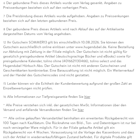
Der gebundene Preis dieses Artikels wurde vom Verlag gesenkt. Angaben zu
6
Preissenkungen beziehen sich auf den vorherigen Preis.
Die Preisbindung dieses Artikels wurde aufgehoben. Angaben zu Preissenkungen
7
beziehen sich auf den letzten gebundenen Preis.
Der gebundene Preis dieses Artikels wird nach Ablauf des auf der Artikelseite
8
dargestellten Datums vom Verlag angehoben.
Ihr Gutschein SOMMER13 gilt bis einschließlich 10.08.2026. Sie können den
12
Gutschein ausschließlich online einlösen unter www.hugendubel.de. Keine Bestellung
zur Abholung mit Zahlung in der Filiale möglich. Der Gutschein ist nicht gültig für
gesetzlich preisgebundene Artikel (deutschsprachige Bücher und eBooks) sowie für
preisgebundene Kalender, tolino shine (4016621130466), tolino select und das
Hugendubel Hörbuch Abo. Der Gutschein ist nicht mit anderen Gutscheinen und
Geschenkkarten kombinierbar. Eine Barauszahlung ist nicht möglich. Ein Weiterverkauf
und der Handel des Gutscheincodes sind nicht gestattet.
Leider können wir die Echtheit der Kundenbewertung aufgrund der großen Zahl an
15
Einzelbewertungen nicht prüfen.
Alle Informationen zur Tiefpreisgarantie finden Sie
hier
16
Alle Preise verstehen sich inkl. der gesetzlichen MwSt. Informationen über den
*
Versand und anfallende Versandkosten finden Sie
hier
Alle online gekauften Versandartikel beinhalten ein erweitertes Rückgaberecht von
***
100 Tagen nach Kaufdatum. Die Rücknahme von Bild-, Ton- und Datenträgern ist nur bei
noch versiegelter Ware möglich. Für in der Filiale gekaufte Artikel gilt ein
Rückgaberecht von 4 Wochen. Voraussetzung ist die Vorlage des Kassenbons und dass
sich der Artikel in wiederverkaufsfähigem Zustand befindet. Für digitale Produkte gilt