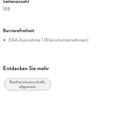
Seitenanzahl
188
Dateigröße
1,89 MB
Barrierefreiheit
Autor/Autorin
EAA Ausnahme 1 (Kleinstunternehmen)
Jade Thomaz Veloso
Verlag/Hersteller
Editora Dialética
Kopierschutz
Entdecken Sie mehr
mit Adobe-DRM-Kopierschutz
Rechtswissenschaft,
Family Sharing
allgemein
Ja
Produktart
EBOOK
Dateiformat
EPUB