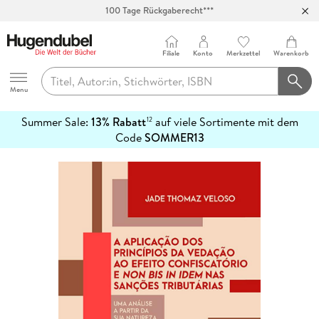
100 Tage Rückgaberecht***
Abholung in über 100 Filialen
Filiale
Konto
Merkzettel
Warenkorb
Hugendubel
Menu
Summer Sale:
13% Rabatt
auf viele Sortimente mit dem
12
mehr
Code
SOMMER13
erfahren