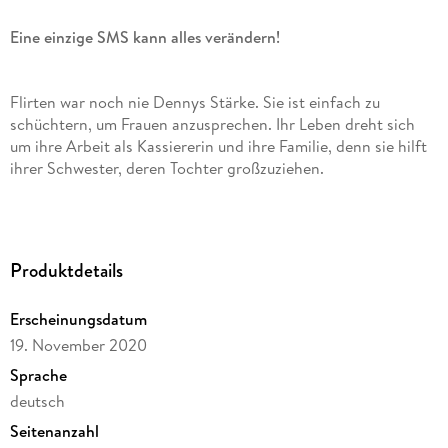
Eine einzige SMS kann alles verändern!
Flirten war noch nie Dennys Stärke. Sie ist einfach zu
schüchtern, um Frauen anzusprechen. Ihr Leben dreht sich
um ihre Arbeit als Kassiererin und ihre Familie, denn sie hilft
ihrer Schwester, deren Tochter großzuziehen.
Doch dann erhält sie versehentlich eine SMS von einer
Fremden namens Eliza, die ausgerechnet sie um Dating-
Produktdetails
Ratschläge bittet!
Erscheinungsdatum
Eliza ist das glatte Gegenteil von Denny: witzig,
19. November 2020
kontaktfreudig - und heterosexuell. Trotz ihrer Unterschiede
Sprache
freunden die beiden sich an. Schon bald verbringt Eliza ihre
deutsch
Abende lieber damit, sich mit Denny zu unterhalten, als
weiterhin ihr Glück beim Online-Dating zu versuchen.
Seitenanzahl