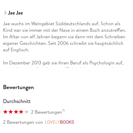
Jae Jae
Jae wuchs im Weingebiet Süddeutschlands auf. Schon als
Kind war sie immer mit der Nase in einem Buch anzutreffen.
Im Alter von elf Jahren begann sie dann mit dem Schreiben
eigener Geschichten. Seit 2006 schreibt sie hauptsächlich
auf Englisch.
Im Dezember 2013 gab sie ihren Beruf als Psychologin auf,
um Vollzeitschriftstellerin und Teilzeitlektorin zu werden. In
ihrer Freizeit liest sie nach wie vor gerne, frönt ihrem
Eiscreme- und Schreibwarenfaible und schaut viel zu viele
Bewertungen
Krimiserien.
Durchschnitt
15
2 Bewertungen
2 Bewertungen
von
LovelyBooks