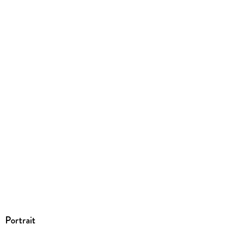
ohne Kopierschutz
Family Sharing
Ja
Produktart
EBOOK
Dateiformat
EPUB
ISBN
9783963244476
Portrait