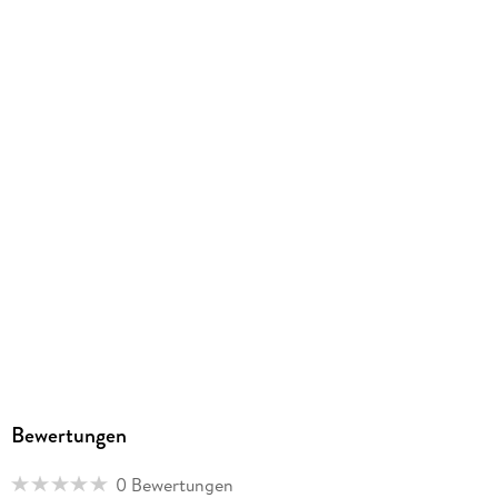
Dateiformat
EPUB
ISBN
9781642376197
Bewertungen
0 Bewertungen