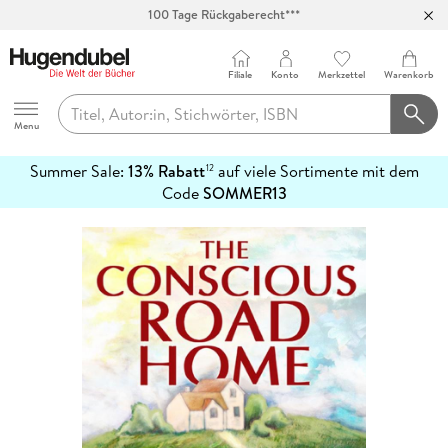
100 Tage Rückgaberecht***
Abholung in über 100 Filialen
Filiale
Konto
Merkzettel
Warenkorb
Hugendubel
Menu
Summer Sale:
13% Rabatt
auf viele Sortimente mit dem
12
mehr
Code
SOMMER13
erfahren