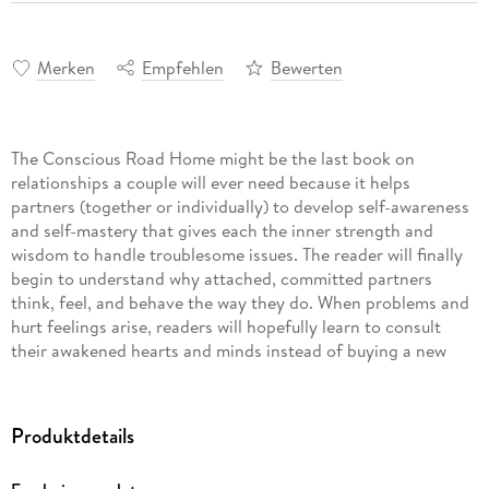
Merken
Empfehlen
Bewerten
The Conscious Road Home might be the last book on
relationships a couple will ever need because it helps
partners (together or individually) to develop self-awareness
and self-mastery that gives each the inner strength and
wisdom to handle troublesome issues. The reader will finally
begin to understand why attached, committed partners
think, feel, and behave the way they do. When problems and
hurt feelings arise, readers will hopefully learn to consult
their awakened hearts and minds instead of buying a new
book or asking a friend for advice. As the old saying goes,
this book will not just provide you with fish; it will teach you
how to fish so that you can solve your own conflicts and
Produktdetails
issues. Beneath the defenses and personal baggage of you
and your partner are two people with loving, open hearts and