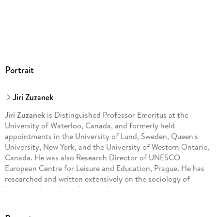
Portrait
Jiri Zuzanek
Jiri Zuzanek
is Distinguished Professor Emeritus at the
University of Waterloo, Canada, and formerly held
appointments in the University of Lund, Sweden, Queen's
University, New York, and the University of Western Ontario,
Canada. He was also Research Director of UNESCO
European Centre for Leisure and Education, Prague. He has
researched and written extensively on the sociology of
leisure and popular culture and time-use, time pressure,
stress and health. He is author of:
Social Research and Cultural
Policy
(1979);
Work and Leisure in the Soviet Union
(1980);
World