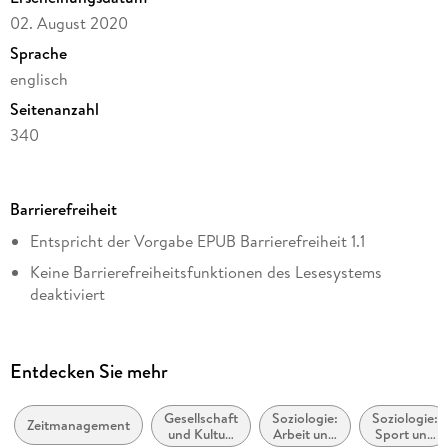
02. August 2020
Sprache
englisch
Seitenanzahl
340
Autor/Autorin
Jiri Zuzanek
Barrierefreiheit
Verlag/Hersteller
Entspricht der Vorgabe EPUB Barrierefreiheit 1.1
Taylor & Francis eBooks
Keine Barrierefreiheitsfunktionen des Lesesystems
Kopierschutz
deaktiviert
mit Adobe-DRM-Kopierschutz
Navigierbares Inhaltsverzeichnis
Produktart
Logische Lesereihenfolge eingehalten
EBOOK
Entdecken Sie mehr
Kurze Alternativtexte (z.B. für Abbildungen) vorhanden
Dateiformat
EPUB
Gesellschaft
Soziologie:
Soziologie:
Mathematische Inhalte barrierefrei als MathML
Zeitmanagement
und Kultur,
Arbeit und
Sport und
ISBN