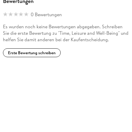
Bewertungen
Leisure Participation
(co-editor, 1996);
The Effects of Time Use
and Time Pressure on Child-Parent Relationships
(2000); and
0 Bewertungen
Free Time and Leisure Participation: International Perspectives
(co-editor, 2005).
Es wurden noch keine Bewertungen abgegeben. Schreiben
Sie die erste Bewertung zu "Time, Leisure and Well-Being" und
helfen Sie damit anderen bei der Kaufentscheidung.
Erste Bewertung schreiben