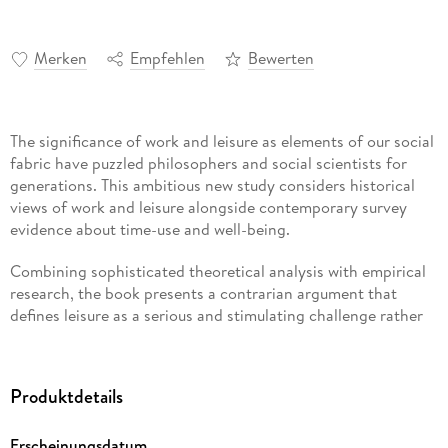
Merken
Empfehlen
Bewerten
The significance of work and leisure as elements of our social
fabric have puzzled philosophers and social scientists for
generations. This ambitious new study considers historical
views of work and leisure alongside contemporary survey
evidence about time-use and well-being.
Combining sophisticated theoretical analysis with empirical
research, the book presents a contrarian argument that
defines leisure as a serious and stimulating challenge rather
than an unqualified benefit or good.
This is vital reading for anyone with an interest in the
Produktdetails
concept of time in the social sciences, work-life balance,
organisational studies, or the history, philosophy, or
Erscheinungsdatum
sociology of work and leisure.