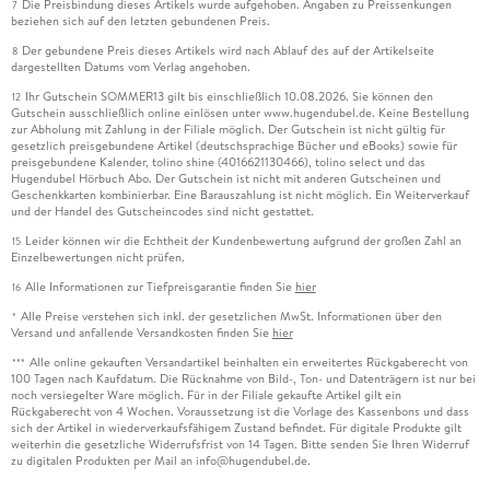
Die Preisbindung dieses Artikels wurde aufgehoben. Angaben zu Preissenkungen
7
beziehen sich auf den letzten gebundenen Preis.
Der gebundene Preis dieses Artikels wird nach Ablauf des auf der Artikelseite
8
dargestellten Datums vom Verlag angehoben.
Ihr Gutschein SOMMER13 gilt bis einschließlich 10.08.2026. Sie können den
12
Gutschein ausschließlich online einlösen unter www.hugendubel.de. Keine Bestellung
zur Abholung mit Zahlung in der Filiale möglich. Der Gutschein ist nicht gültig für
gesetzlich preisgebundene Artikel (deutschsprachige Bücher und eBooks) sowie für
preisgebundene Kalender, tolino shine (4016621130466), tolino select und das
Hugendubel Hörbuch Abo. Der Gutschein ist nicht mit anderen Gutscheinen und
Geschenkkarten kombinierbar. Eine Barauszahlung ist nicht möglich. Ein Weiterverkauf
und der Handel des Gutscheincodes sind nicht gestattet.
Leider können wir die Echtheit der Kundenbewertung aufgrund der großen Zahl an
15
Einzelbewertungen nicht prüfen.
Alle Informationen zur Tiefpreisgarantie finden Sie
hier
16
Alle Preise verstehen sich inkl. der gesetzlichen MwSt. Informationen über den
*
Versand und anfallende Versandkosten finden Sie
hier
Alle online gekauften Versandartikel beinhalten ein erweitertes Rückgaberecht von
***
100 Tagen nach Kaufdatum. Die Rücknahme von Bild-, Ton- und Datenträgern ist nur bei
noch versiegelter Ware möglich. Für in der Filiale gekaufte Artikel gilt ein
Rückgaberecht von 4 Wochen. Voraussetzung ist die Vorlage des Kassenbons und dass
sich der Artikel in wiederverkaufsfähigem Zustand befindet. Für digitale Produkte gilt
weiterhin die gesetzliche Widerrufsfrist von 14 Tagen. Bitte senden Sie Ihren Widerruf
zu digitalen Produkten per Mail an info@hugendubel.de.