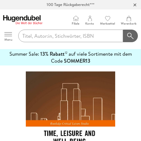
100 Tage Rückgaberecht***
Abholung in über 100 Filialen
Filiale
Konto
Merkzettel
Warenkorb
Hugendubel
Menu
Summer Sale:
13% Rabatt
auf viele Sortimente mit dem
12
mehr
Code
SOMMER13
erfahren