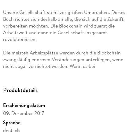
Unsere Gesellschaft steht vor großen Umbrüchen. Dieses
Buch richtet sich deshalb an alle, die sich auf die Zukunft
vorbereiten möchten. Die Blockchain wird zuerst die
Arbeitswelt und dann die Gesellschaft insgesamt
revolutionieren.
Die meisten Arbeitsplätze werden durch die Blockchain
zwangsläufig enormen Veränderungen unterliegen, wenn
nicht sogar vernichtet werden. Wenn es bei
vorangegangenen technologischen Umbrüchen bisher die
Arbeiter getroffen hatte, werden es dieses Mal die
Angestellten der Mittelschicht sein. Die Jobs
Produktdetails
Hunderttausender Angestellter und Sachbearbeiter sind
betroffen. Die Blockchain wird ganze Etagen in der
Erscheinungsdatum
Administration von Handel, Industrie, Produktion und der
09. Dezember 2017
öffentlichen Verwaltung leer fegen.
Sprache
Diejenigen, die sich auskennen, werden sich rechtzeitig
deutsch
orientieren und vorsorgen können.