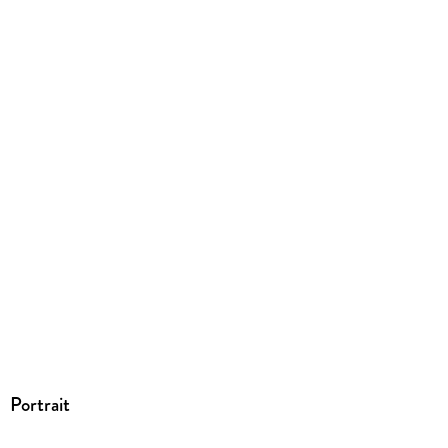
Produktart
EBOOK
Dateiformat
EPUB
ISBN
9783981945300
Portrait