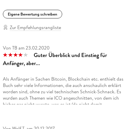
Eigene Bewertung schreiben
Zur Empfehlungsrangliste
Von
TB
am
23.02.2020
Guter Überblick und Einstieg für
Anfänger, aber...
Als Anfänger in Sachen Bitcoin, Blockchain etc. enthielt das
Buch sehr viele Informationen, die auch anschaulich erklärt
worden sind, ohne zu viel technischen Schnick-Schnack. Es
wurden auch Themen wie ICO angeschnitten, von dem ich
bisher gar nicht wusste, was es ist (da nicht damit
beschäftigt). Was mich jedoch ziemlich genervt hat und was
mich nach 2/3 fast dazu gebracht hat aufzuhören, war die
Tatsache, dass der Auto die Blockhain offenbar für das
Von
Wolf.T.
am
20.12.2017