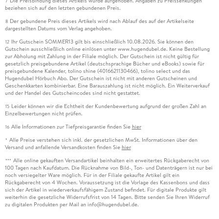
Die Preisbindung dieses Artikels wurde aufgehoben. Angaben zu Preissenkungen
7
beziehen sich auf den letzten gebundenen Preis.
Der gebundene Preis dieses Artikels wird nach Ablauf des auf der Artikelseite
8
dargestellten Datums vom Verlag angehoben.
Ihr Gutschein SOMMER13 gilt bis einschließlich 10.08.2026. Sie können den
12
Gutschein ausschließlich online einlösen unter www.hugendubel.de. Keine Bestellung
zur Abholung mit Zahlung in der Filiale möglich. Der Gutschein ist nicht gültig für
gesetzlich preisgebundene Artikel (deutschsprachige Bücher und eBooks) sowie für
preisgebundene Kalender, tolino shine (4016621130466), tolino select und das
Hugendubel Hörbuch Abo. Der Gutschein ist nicht mit anderen Gutscheinen und
Geschenkkarten kombinierbar. Eine Barauszahlung ist nicht möglich. Ein Weiterverkauf
und der Handel des Gutscheincodes sind nicht gestattet.
Leider können wir die Echtheit der Kundenbewertung aufgrund der großen Zahl an
15
Einzelbewertungen nicht prüfen.
Alle Informationen zur Tiefpreisgarantie finden Sie
hier
16
Alle Preise verstehen sich inkl. der gesetzlichen MwSt. Informationen über den
*
Versand und anfallende Versandkosten finden Sie
hier
Alle online gekauften Versandartikel beinhalten ein erweitertes Rückgaberecht von
***
100 Tagen nach Kaufdatum. Die Rücknahme von Bild-, Ton- und Datenträgern ist nur bei
noch versiegelter Ware möglich. Für in der Filiale gekaufte Artikel gilt ein
Rückgaberecht von 4 Wochen. Voraussetzung ist die Vorlage des Kassenbons und dass
sich der Artikel in wiederverkaufsfähigem Zustand befindet. Für digitale Produkte gilt
weiterhin die gesetzliche Widerrufsfrist von 14 Tagen. Bitte senden Sie Ihren Widerruf
zu digitalen Produkten per Mail an info@hugendubel.de.