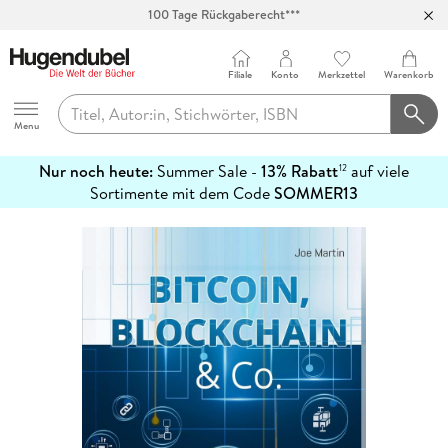
100 Tage Rückgaberecht***
Abholung in über 100 Filialen
Filiale
Konto
Merkzettel
Warenkorb
Hugendubel
Menu
Nur noch heute:
Summer Sale -
13% Rabatt
auf viele
12
mehr
Sortimente mit dem Code
SOMMER13
erfahren