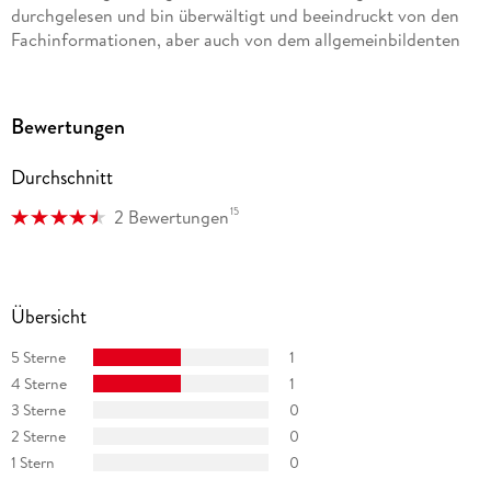
durchgelesen und bin überwältigt und beeindruckt von den
Banken.
Fachinformationen, aber auch von dem allgemeinbildenten
Teil und insbesondere von dem lockeren und mitreißenden
Schreibstil. In meinen Kreisen werde ich zwar als Fachmann
bezeichnet, muss jetzt sagen: Gegenüber dem Autor bin ich
Bewertungen
ein Anfänger. Ich bin total begeistert und werde noch heute
die ersten Aktionen umsetzen. W. T.
Durchschnitt
15
2 Bewertungen
Übersicht
5 Sterne
1
4 Sterne
1
3 Sterne
0
2 Sterne
0
1 Stern
0