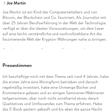
Joe Martin
Joe Martin ist ein Kind des Computerzeitalters und von
Bitcoin, der Blockchain und Co. fasziniert. Als Journalist mit
über 25 Jahren Berufserfahrung in der Welt der Technologie
verfügt er über die idealen Voraussetzungen, um dem Leser
auf eine leicht verständliche und nachvollziehbare Art die
faszinierende Welt der Krypton-Währungen nahe zu bringen.
Er erklärt anhand von Bitcoin, wie Blockchains funktionieren
und warum sie die Welt verändern werden. Bitcoin ist der
Ausgangspunkt der vierten industriellen Revolution und wer
Pressestimmen
seinen Arbeitsplatz, sein Vermögen, seine Familie und seine
Zukunft schützen will, muss zunächst die Grundlagen der
Ich beschäftige mich mit dem Thema seit rund 4 Jahren, habe
Krypto-Welt verstehen. Bitcoin und Co. , die Blockchain und
die ersten Jahre eine Miningfarm betrieben und danach
deren Bedeutung werden in diesem Buch für jedermann
regelmäßig investiert, habe eine Unmenge Bücher und
nachvollziehbar und gleichzeitig unterhaltsam erklärt.
Kommentare gelesen und an einigen Seminaren/Webinaren
teilgenommen, aber noch nicht annähernd etwas derart
Joe berät und schult Banken und Unternehmen in Sachen
Qualitatives und Umfassendes zum Thema erfahren. Habe
Bitcoin und Blockchain und entwickelt Beratungs-,
das E-Book gestern gekauft und bis eben die ganze Nacht
Dienstleistungs- und Produktangebote gemeinsam mit den