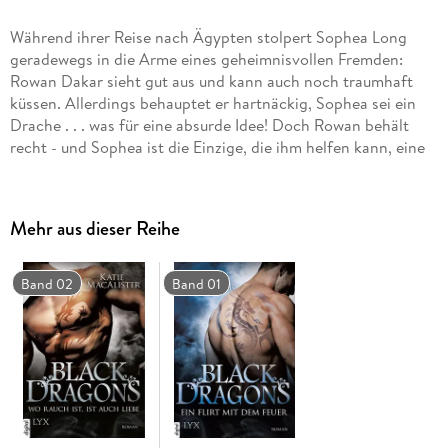
Während ihrer Reise nach Ägypten stolpert Sophea Long
geradewegs in die Arme eines geheimnisvollen Fremden:
Rowan Dakar sieht gut aus und kann auch noch traumhaft
küssen. Allerdings behauptet er hartnäckig, Sophea sei ein
Drache . . . was für eine absurde Idee! Doch Rowan behält
recht - und Sophea ist die Einzige, die ihm helfen kann, eine
alte Schuld beim Drachenvolk zu begleichen. Aber Feinde
wollen dem Treiben Einhalt gebieten. Wenn nötig, auch mit
Gewalt . . .
Mehr aus dieser Reihe
Band 02
Band 01