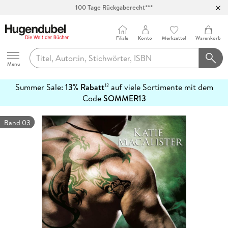
100 Tage Rückgaberecht***
Abholung in über 100 Filialen
Filiale
Konto
Merkzettel
Warenkorb
Hugendubel
Menu
Summer Sale:
13% Rabatt
auf viele Sortimente mit dem
12
mehr
Code
SOMMER13
erfahren
Band 03