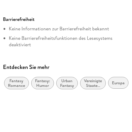
Seitenanzahl
346
Barrierefreiheit
Dateigröße
Keine Informationen zur Barrierefreiheit bekannt
1,33 MB
Keine Barrierefreiheitsfunktionen des Lesesystems
Altersempfehlung
deaktiviert
ab 16 Jahre
Navigierbares Inhaltsverzeichnis
Reihe
Logische Lesereihenfolge eingehalten
Black Dragons / Dragon Fall, 03
Entdecken Sie mehr
Inhalt auch ohne Farbwahrnehmung verständlich
Autor/Autorin
dargestellt
Katie MacAlister
Fantasy
Fantasy:
Urban
Vereinigte
Europa
Romance
Humor
Fantasy
Staaten
Alle Texte können angepasst werden
Übersetzung
von
Amerika,
Theda Krohm-Linke
USA
Verlag/Hersteller
LYX.digital
Originaltitel
Dragon Soul