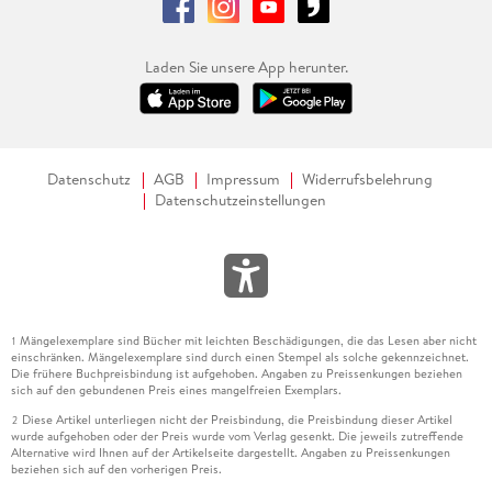
Laden Sie unsere App herunter.
Datenschutz
AGB
Impressum
Widerrufsbelehrung
Datenschutzeinstellungen
Mängelexemplare sind Bücher mit leichten Beschädigungen, die das Lesen aber nicht
1
einschränken. Mängelexemplare sind durch einen Stempel als solche gekennzeichnet.
Die frühere Buchpreisbindung ist aufgehoben. Angaben zu Preissenkungen beziehen
sich auf den gebundenen Preis eines mangelfreien Exemplars.
Diese Artikel unterliegen nicht der Preisbindung, die Preisbindung dieser Artikel
2
wurde aufgehoben oder der Preis wurde vom Verlag gesenkt. Die jeweils zutreffende
Alternative wird Ihnen auf der Artikelseite dargestellt. Angaben zu Preissenkungen
beziehen sich auf den vorherigen Preis.