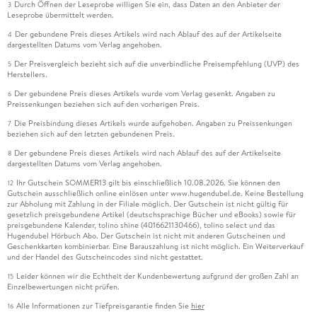
Durch Öffnen der Leseprobe willigen Sie ein, dass Daten an den Anbieter der
3
Leseprobe übermittelt werden.
Der gebundene Preis dieses Artikels wird nach Ablauf des auf der Artikelseite
4
dargestellten Datums vom Verlag angehoben.
Der Preisvergleich bezieht sich auf die unverbindliche Preisempfehlung (UVP) des
5
Herstellers.
Der gebundene Preis dieses Artikels wurde vom Verlag gesenkt. Angaben zu
6
Preissenkungen beziehen sich auf den vorherigen Preis.
Die Preisbindung dieses Artikels wurde aufgehoben. Angaben zu Preissenkungen
7
beziehen sich auf den letzten gebundenen Preis.
Der gebundene Preis dieses Artikels wird nach Ablauf des auf der Artikelseite
8
dargestellten Datums vom Verlag angehoben.
Ihr Gutschein SOMMER13 gilt bis einschließlich 10.08.2026. Sie können den
12
Gutschein ausschließlich online einlösen unter www.hugendubel.de. Keine Bestellung
zur Abholung mit Zahlung in der Filiale möglich. Der Gutschein ist nicht gültig für
gesetzlich preisgebundene Artikel (deutschsprachige Bücher und eBooks) sowie für
preisgebundene Kalender, tolino shine (4016621130466), tolino select und das
Hugendubel Hörbuch Abo. Der Gutschein ist nicht mit anderen Gutscheinen und
Geschenkkarten kombinierbar. Eine Barauszahlung ist nicht möglich. Ein Weiterverkauf
und der Handel des Gutscheincodes sind nicht gestattet.
Leider können wir die Echtheit der Kundenbewertung aufgrund der großen Zahl an
15
Einzelbewertungen nicht prüfen.
Alle Informationen zur Tiefpreisgarantie finden Sie
hier
16