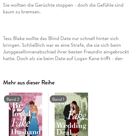
Sie wollten die Gerüchte stoppen - doch die Gefühle sind
Tess Blake wollte das Blind Date nur schnell hinter sich
bringen. Schließlich war es eine Strafe, die sie sich beim
Junggesellinnenabschied ihrer besten Freundin eingebrockt
hatte. Doch als sie beim Date auf Logan Kane trifft - den
CEO, der ihre Firma einst verklagt hat - ahnt sie, dass dieser
Mehr aus dieser Reihe
Nach ein paar Drinks und einem viel zu intimen Kuss landen
Band 2
Band 1
sie auf einem Foto, das am nächsten Tag die Runde in den
sozialen Medien macht. Prompt werden Tess und Logan als
neues Traumpaar gefeiert. Um den Trubel unter Kontrolle zu
bringen, schmieden sie einen Plan: Sie sollen so tun, als