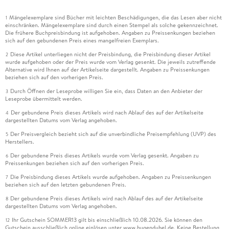
Mängelexemplare sind Bücher mit leichten Beschädigungen, die das Lesen aber nicht
1
einschränken. Mängelexemplare sind durch einen Stempel als solche gekennzeichnet.
Die frühere Buchpreisbindung ist aufgehoben. Angaben zu Preissenkungen beziehen
sich auf den gebundenen Preis eines mangelfreien Exemplars.
Diese Artikel unterliegen nicht der Preisbindung, die Preisbindung dieser Artikel
2
wurde aufgehoben oder der Preis wurde vom Verlag gesenkt. Die jeweils zutreffende
Alternative wird Ihnen auf der Artikelseite dargestellt. Angaben zu Preissenkungen
beziehen sich auf den vorherigen Preis.
Durch Öffnen der Leseprobe willigen Sie ein, dass Daten an den Anbieter der
3
Leseprobe übermittelt werden.
Der gebundene Preis dieses Artikels wird nach Ablauf des auf der Artikelseite
4
dargestellten Datums vom Verlag angehoben.
Der Preisvergleich bezieht sich auf die unverbindliche Preisempfehlung (UVP) des
5
Herstellers.
Der gebundene Preis dieses Artikels wurde vom Verlag gesenkt. Angaben zu
6
Preissenkungen beziehen sich auf den vorherigen Preis.
Die Preisbindung dieses Artikels wurde aufgehoben. Angaben zu Preissenkungen
7
beziehen sich auf den letzten gebundenen Preis.
Der gebundene Preis dieses Artikels wird nach Ablauf des auf der Artikelseite
8
dargestellten Datums vom Verlag angehoben.
Ihr Gutschein SOMMER13 gilt bis einschließlich 10.08.2026. Sie können den
12
Gutschein ausschließlich online einlösen unter www.hugendubel.de. Keine Bestellung