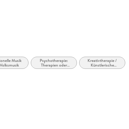
abe
möglich
ionelle Musik
Psychotherapie:
Kreativtherapie /
Volksmusik
Therapien oder
Künstlerische
Techniken
Therapie