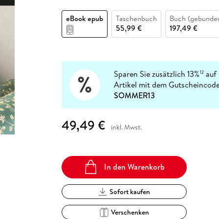
Fremdsprachige Bücher
n Lernhilfen
 Jugendbücher
eiber
Hörbuch Downloads im Bundle
cher
 Vergleich
 Puzzlezubehör
Lernen
New Adult
STABILO
Taschenbücher
eBook epub
Taschenbuch
Buch (gebunde
hilfen
hriller
 Backen
er
lender
Ratgeber
55,99 €
197,49 €
op
hriller
Romance
Sachbücher
precher:innen
Science Fiction
Sparen Sie zusätzlich 13%
auf 
12
Artikel mit dem Gutscheincode
Fremdsprachige Bücher
SOMMER13
49,49 €
inkl. Mwst.
In den Warenkorb
Sofort kaufen
Verschenken