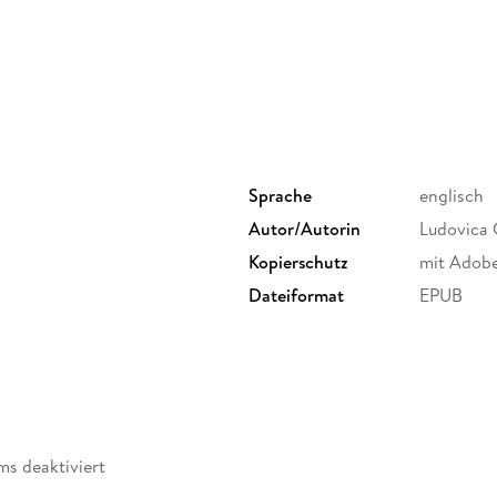
essential components of music as well as of p
temporality are specifically investigated in t
symbolization and subjectivation processes. Th
as fundamental links to emotions, the body, th
implications for psychoanalytic work. All these
as complex activity of listening, which conve
the world, so important both in music and in 
Sprache
englisch
Illuminating the link between music and anal
Autor/Autorin
Ludovica 
Unconscious
explores the resulting advances in 
interest to practicing and training psychoana
Kopierschutz
mit Adob
Dateiformat
EPUB
ms deaktiviert