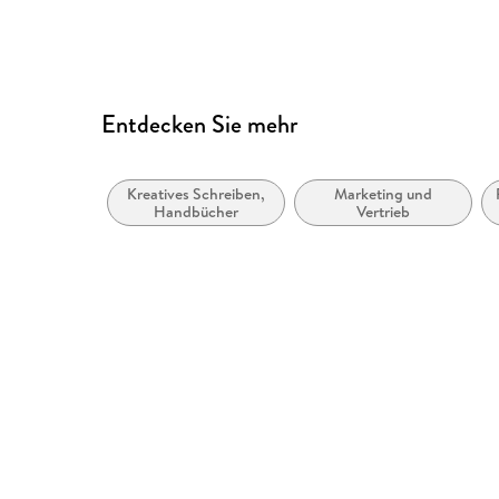
Kurze Alternativtexte (z.B. für Abbildungen) vo
Navigation über vorherige/nächste Abschnitte 
Alle Texte können angepasst werden
Entdecken Sie mehr
Entspricht der Vorgabe WCAG v2.0
Entspricht der Vorgabe WCAG Level AAA
Kreatives Schreiben,
Marketing und
Weitere Hinweise: www.rheinwerk-verlag.de
Handbücher
Vertrieb