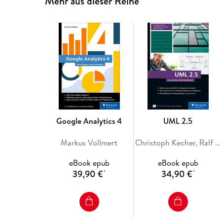
Mehr aus dieser Reihe
Google Analytics 4
UML 2.5
Markus Vollmert
Christoph Kecher, Ralf Hoffmann-Elbern, Torsten T. Will
eBook epub
eBook epub
39,90 €
34,90 €
*
*