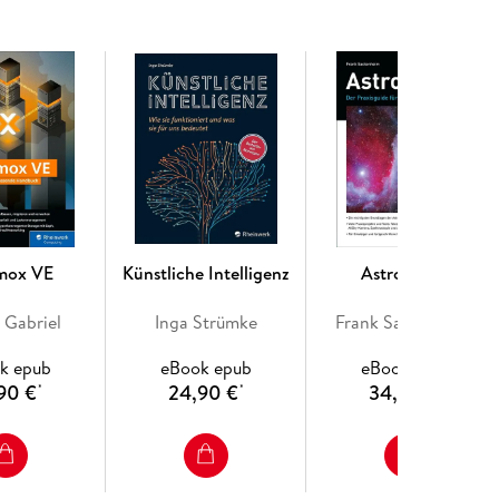
ogisches Know-how
ctices für den Copywriting-Alltag
mox VE
Künstliche Intelligenz
Astronomie
 Gabriel
Inga Strümke
Frank Sackenheim
nalität
k epub
eBook epub
eBook epub
90 €
24,90 €
34,90 €
*
*
*