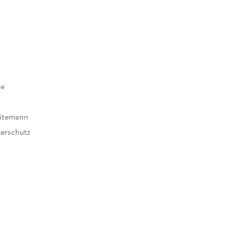
Ads, E-Mails und mehr
ge
eitemann
erschutz
2
o relevant? . . . 33
34