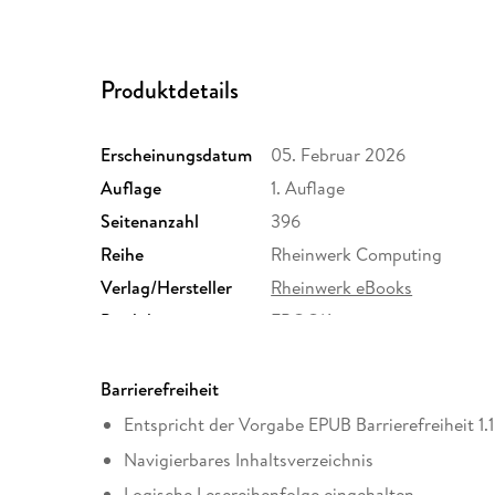
Produktdetails
Erscheinungsdatum
05. Februar 2026
Auflage
1. Auflage
Seitenanzahl
396
Reihe
Rheinwerk Computing
Verlag/Hersteller
Rheinwerk eBooks
Produktart
EBOOK
ISBN
9783367113217
Barrierefreiheit
Entspricht der Vorgabe EPUB Barrierefreiheit 1.1
Navigierbares Inhaltsverzeichnis
Logische Lesereihenfolge eingehalten