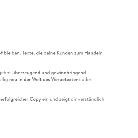
f bleiben. Texte, die deine Kunden
zum Handeln
ngebot
überzeugend und gewinnbringend
öllig
neu in der Welt des Werbetextens
oder
erfolgreicher Copy
ein und zeigt dir verständlich
 Conversion-Hebel
verwandelst. Von den Verkaufs-
rzeugender Texte bis zu
Praxistipps für den
em
Einsatz von KI
.
 Copy schreiben, Verkäufe steigern