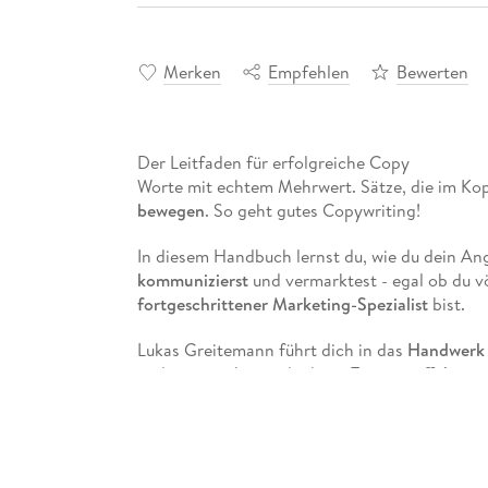
Merken
Empfehlen
Bewerten
Der Leitfaden für erfolgreiche Copy
Worte mit echtem Mehrwert. Sätze, die im Kop
bewegen
. So geht gutes Copywriting!
In diesem Handbuch lernst du, wie du dein A
kommunizierst
und vermarktest - egal ob du v
fortgeschrittener Marketing-Spezialist
bist.
Lukas Greitemann führt dich in das
Handwerk 
und praxisnah, wie du deine Texte in
effektive
Basics über die
psychologischen Prinzipien
übe
Berufsalltag
, erprobten
Text-Templates
und d
Kunden verstehen, Kampagnen konzipieren,