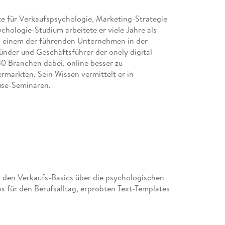
4. 4 . . . Auf einen Blick . . . 94
te für Verkaufspsychologie, Marketing-Strategie
hologie-Studium arbeitete er viele Jahre als
 einem der führenden Unternehmen in der
5. Die wichtigsten Marketinggrundlagen, die du
ünder und Geschäftsführer der onely digital
0 Branchen dabei, online besser zu
rmarkten. Sein Wissen vermittelt er in
5. 1 . . . Einführung und Begriffe . . . 96
use-Seminaren.
5. 2 . . . Die wichtigsten Onlinemarketing-Diszi
5. 3 . . . Brand Voice vs. Voice of Customer -- 
5. 4 . . . Die Customer (Value) Journey -- zeig
5. 5 . . . Die Angebotstreppe . . . 107
on den Verkaufs-Basics über die psychologischen
ps für den Berufsalltag, erprobten Text-Templates
5. 6 . . . Die 5 Stufen der Aufmerksamkeit nach
5. 7 . . . Der Full Funnel -- Schritt für Schritt v