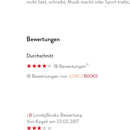
nicht liest, schreibt, Musik macht oder Sport treib
aus seiner Jugend, die heutzutage als »Retro« gelte
Manuel Charisius arbeitet hauptberuflich als Autor 
Bewertungen
Durchschnitt
15
18 Bewertungen
18 Bewertungen
von
LovelyBooks
LovelyBooks-Bewertung
Von Kagali
am
23.02.2017