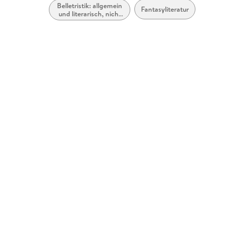
Belletristik: allgemein
Fantasyliteratur
und literarisch, nicht
nach Genre