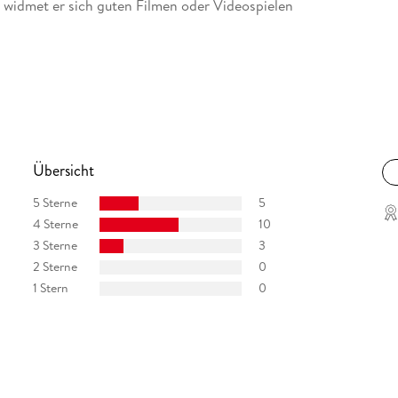
t, widmet er sich guten Filmen oder Videospielen
n.
und Texter in Heidelberg.
Übersicht
5 Sterne
5
4 Sterne
10
3 Sterne
3
2 Sterne
0
1 Stern
0