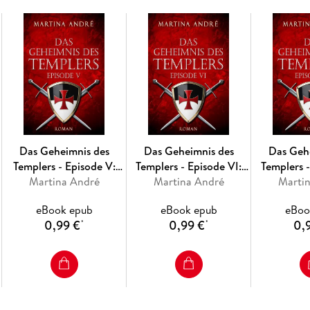
Gesamtausgabe Band 1 der Templer-Saga um d
sechs Episoden, die auch einzeln als eBook ver
"Outlander".
Das Geheimnis des
Das Geheimnis des
Das Geh
Templers - Episode V:
Templers - Episode VI:
Templers -
Tödlicher Verrat (Gero
Martina André
Mitten ins Herz (Gero
Martina André
Die Templ
Marti
von Breydenbach 1)
von Breydenbach 1)
Breyde
eBook epub
eBook epub
eBoo
0,99 €
0,99 €
0,
*
*