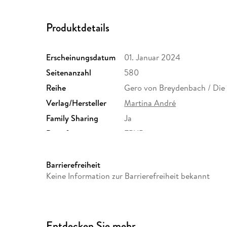
Produktdetails
Erscheinungsdatum
01. Januar 2024
Seitenanzahl
580
Reihe
Gero von Breydenbach / Die
Verlag/Hersteller
Martina André
Family Sharing
Ja
Dateiformat
EPUB
Barrierefreiheit
Keine Information zur Barrierefreiheit bekannt
Entdecken Sie mehr