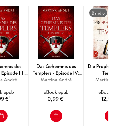
Band 6
en deutschen Templer "Gero von Breydenbach" mit
fügbar sind. Ideal für Fans von "Knightfall" und
eimnis des
Das Geheimnis des
Die Prophezeiung der
 Episode III:
Templers - Episode IV:
Templer
er (Gero von
na André
Gefährliche Versuchung
Martina André
Martina André
nbach 1)
(Gero von Breydenbach
k epub
eBook epub
eBook epub
1)
99 €
0,99 €
12,99 €
*
*
*