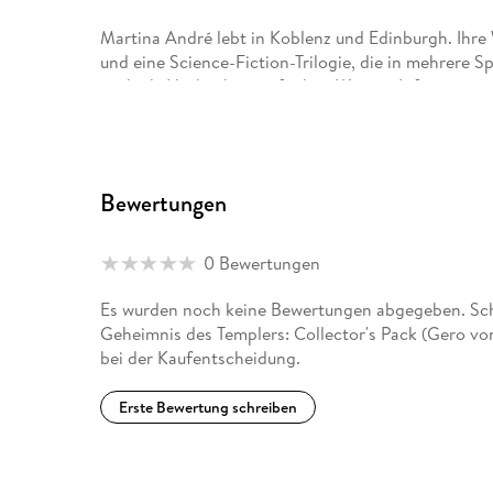
Martina André lebt in Koblenz und Edinburgh. Ihr
und eine Science-Fiction-Trilogie, die in mehrere S
auch als Hörbücher verfügbar. Weitere Information
Veröffentlichungen finden sich auf ihrer Webseite 
Bewertungen
0 Bewertungen
Es wurden noch keine Bewertungen abgegeben. Schr
Geheimnis des Templers: Collector's Pack (Gero vo
bei der Kaufentscheidung.
Erste Bewertung schreiben