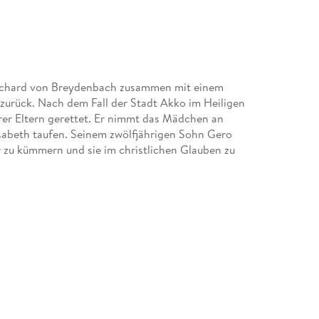
 Richard von Breydenbach zusammen mit einem
zurück. Nach dem Fall der Stadt Akko im Heiligen
hrer Eltern gerettet. Er nimmt das Mädchen an
isabeth taufen. Seinem zwölfjährigen Sohn Gero
r zu kümmern und sie im christlichen Glauben zu
h Gero und Lissy, wie er sie zärtlich nennt,
g den Ritterschlag erhält und dem Orden der
vor einer schweren Entscheidung. Bekennt er sich zu
heiligen Schwur seines Vaters, oder folgt er dem