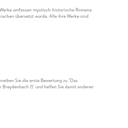
e Werke umfassen mystisch-historische Romane
prachen übersetzt wurde. Alle ihre Werke sind
en zu Martina André und ihren
und bei Wikipedia.
eiben Sie die erste Bewertung zu "Das
n Breydenbach 1)" und helfen Sie damit anderen