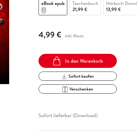
Fremdsprachige Bücher
eBook epub
Taschenbuch
Hörbuch Down
n Lernhilfen
 Jugendbücher
eiber
Hörbuch Downloads im Bundle
cher
 Vergleich
 Puzzlezubehör
Lernen
New Adult
STABILO
21,99 €
13,99 €
Taschenbücher
hilfen
hriller
 Backen
er
lender
Ratgeber
op
hriller
Romance
4,99 €
inkl. Mwst.
Sachbücher
precher:innen
Science Fiction
Fremdsprachige Bücher
In den Warenkorb
Sofort kaufen
Verschenken
Sofort lieferbar (Download)