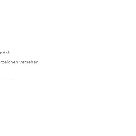
André
rzeichen versehen
50005