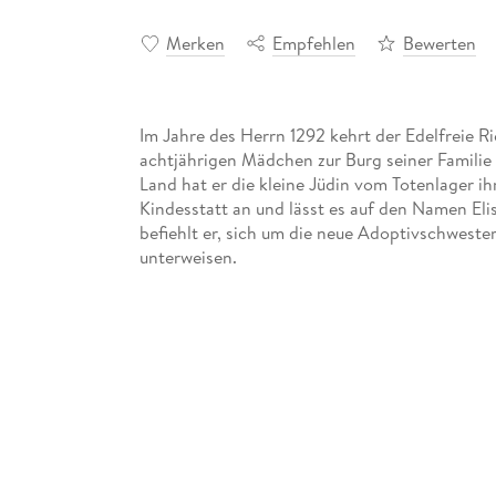
Merken
Empfehlen
Bewerten
Im Jahre des Herrn 1292 kehrt der Edelfreie
achtjährigen Mädchen zur Burg seiner Familie 
Land hat er die kleine Jüdin vom Totenlager i
Kindesstatt an und lässt es auf den Namen El
befiehlt er, sich um die neue Adoptivschweste
Nach Jahren kindlicher Zuneigung verlieben sic
Als er zu seinem einundzwanzigsten Geburtsta
Templer beitreten soll, steht er unvermittelt 
seiner verbotenen Liebe und bricht damit den 