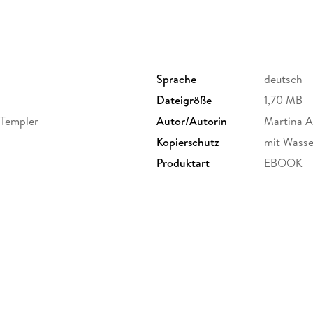
Sprache
deutsch
Dateigröße
1,70 MB
 Templer
Autor/Autorin
Martina 
Kopierschutz
mit Wasse
Produktart
EBOOK
ISBN
97839110