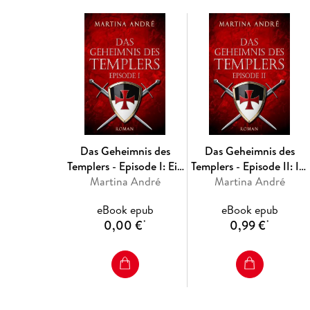
Das Geheimnis des
Das Geheimnis des
Templers - Episode I: Ein
Templers - Episode II: Im
heiliger Schwur (Gero
Martina André
Namen Gottes (Gero
Martina André
von Breydenbach 1)
von Breydenbach 1)
eBook epub
eBook epub
0,00 €
0,99 €
*
*