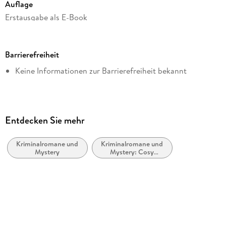
Auflage
Erstausgabe als E-Book
Dateigröße
1,67 MB
Barrierefreiheit
Reihe
Keine Informationen zur Barrierefreiheit bekannt
hockebooks
Autor/Autorin
Maximilian Maurer
Verlag/Hersteller
Entdecken Sie mehr
hockebooks
Kriminalromane und
Kriminalromane und
Kopierschutz
Mystery
Mystery: Cosy
mit Wasserzeichen versehen
Mystery
Produktart
EBOOK
Dateiformat
EPUB