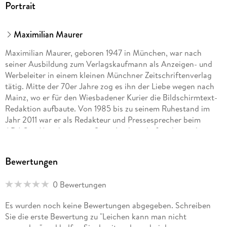
Portrait
Maximilian Maurer
Maximilian Maurer, geboren 1947 in München, war nach
seiner Ausbildung zum Verlagskaufmann als Anzeigen- und
Werbeleiter in einem kleinen Münchner Zeitschriftenverlag
tätig. Mitte der 70er Jahre zog es ihn der Liebe wegen nach
Mainz, wo er für den Wiesbadener Kurier die Bildschirmtext-
Redaktion aufbaute. Von 1985 bis zu seinem Ruhestand im
Jahr 2011 war er als Redakteur und Pressesprecher beim
ADAC in München tätig. Seine Leidenschaft gehörte dem
klassischen Kriminalroman nach englischem Vorbild. Bis zu
seinem Tod am 24. 06. 2026 lebte Maximilian Maurer in
Bewertungen
Pöcking.
0 Bewertungen
Es wurden noch keine Bewertungen abgegeben. Schreiben
Sie die erste Bewertung zu "Leichen kann man nicht