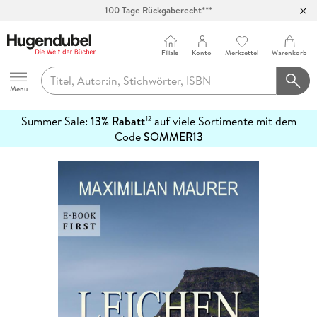
100 Tage Rückgaberecht***
Abholung in über 100 Filialen
Filiale
Konto
Merkzettel
Warenkorb
Hugendubel
Menu
Summer Sale:
13% Rabatt
auf viele Sortimente mit dem
12
mehr
Code
SOMMER13
erfahren