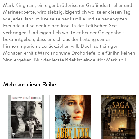
Mark Kingman, ein eigenbrötlerischer Großindustrieller und
Marineexperte, wird siebzig. Eigentlich wollte er diesen Tag
wie jedes Jahr im Kreise seiner Familie und seiner engsten
Freunde auf seiner kleinen Insel in der keltischen See
verbringen. Und eigentlich wollte er bei der Gelegenheit
bekanntgeben, dass er sich aus der Leitung seines
Firmenimperiums zurückziehen will. Doch seit einigen
Monaten erhält Mark anonyme Drohbriefe, die für ihn keinen
Sinn ergeben. Nur der letzte Brief ist eindeutig: Mark soll
noch vor seinem Geburtstag sterben. Tatsächlich wird er am
Morgen seines Geburtstags tot aufgefunden. Für Chief
Inspector Hippolyt Gibbs auf den ersten Blick ein leichter
Mehr aus dieser Reihe
Fall, denn zur Tatzeit waren nur neunzehn Personen auf der
Insel. Doch er weiß auch: Die meisten Zeugen lügen, wenn
nicht mit Absicht, dann, weil sie nicht richtig hingesehen
haben . . .