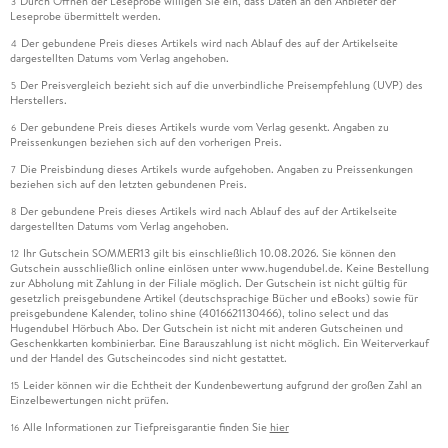
Durch Öffnen der Leseprobe willigen Sie ein, dass Daten an den Anbieter der
3
Leseprobe übermittelt werden.
Der gebundene Preis dieses Artikels wird nach Ablauf des auf der Artikelseite
4
dargestellten Datums vom Verlag angehoben.
Der Preisvergleich bezieht sich auf die unverbindliche Preisempfehlung (UVP) des
5
Herstellers.
Der gebundene Preis dieses Artikels wurde vom Verlag gesenkt. Angaben zu
6
Preissenkungen beziehen sich auf den vorherigen Preis.
Die Preisbindung dieses Artikels wurde aufgehoben. Angaben zu Preissenkungen
7
beziehen sich auf den letzten gebundenen Preis.
Der gebundene Preis dieses Artikels wird nach Ablauf des auf der Artikelseite
8
dargestellten Datums vom Verlag angehoben.
Ihr Gutschein SOMMER13 gilt bis einschließlich 10.08.2026. Sie können den
12
Gutschein ausschließlich online einlösen unter www.hugendubel.de. Keine Bestellung
zur Abholung mit Zahlung in der Filiale möglich. Der Gutschein ist nicht gültig für
gesetzlich preisgebundene Artikel (deutschsprachige Bücher und eBooks) sowie für
preisgebundene Kalender, tolino shine (4016621130466), tolino select und das
Hugendubel Hörbuch Abo. Der Gutschein ist nicht mit anderen Gutscheinen und
Geschenkkarten kombinierbar. Eine Barauszahlung ist nicht möglich. Ein Weiterverkauf
und der Handel des Gutscheincodes sind nicht gestattet.
Leider können wir die Echtheit der Kundenbewertung aufgrund der großen Zahl an
15
Einzelbewertungen nicht prüfen.
Alle Informationen zur Tiefpreisgarantie finden Sie
hier
16