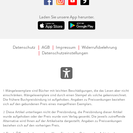
Laden Sie unsere App herunter.
Datenschutz
AGB
Impressum
Widerrufsbelehrung
Datenschutzeinstellungen
Mängelexemplare sind Bücher mit leichten Beschädigungen, die das Lesen aber nicht
1
einschränken. Mängelexemplare sind durch einen Stempel als solche gekennzeichnet.
Die frühere Buchpreisbindung ist aufgehoben. Angaben zu Preissenkungen beziehen
sich auf den gebundenen Preis eines mangelfreien Exemplars.
Diese Artikel unterliegen nicht der Preisbindung, die Preisbindung dieser Artikel
2
wurde aufgehoben oder der Preis wurde vom Verlag gesenkt. Die jeweils zutreffende
Alternative wird Ihnen auf der Artikelseite dargestellt. Angaben zu Preissenkungen
beziehen sich auf den vorherigen Preis.