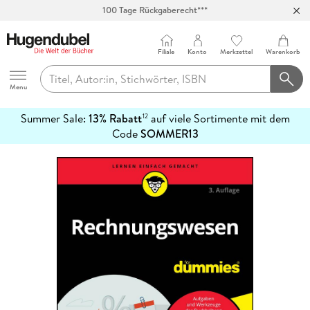
100 Tage Rückgaberecht***
Abholung in über 100 Filialen
Filiale
Konto
Merkzettel
Warenkorb
Hugendubel
Menu
Summer Sale:
13% Rabatt
auf viele Sortimente mit dem
12
mehr
Code
SOMMER13
erfahren