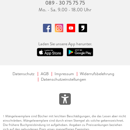
089 - 30 75 75 75
Mo. - Sa. 9.00 - 18.00 Uhr
Laden Sie unsere App herunter.
Datenschutz
AGB
Impressum
Widerrufsbelehrung
Datenschutzeinstellungen
Mängelexemplare sind Bücher mit leichten Beschädigungen, die das Lesen aber nicht
1
einschränken. Mängelexemplare sind durch einen Stempel als solche gekennzeichnet.
Die frühere Buchpreisbindung ist aufgehoben. Angaben zu Preissenkungen beziehen
sich auf den gebundenen Preis eines mangelfreien Exemplars.