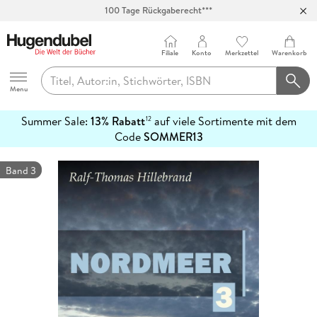
100 Tage Rückgaberecht***
Abholung in über 100 Filialen
Filiale
Konto
Merkzettel
Warenkorb
Hugendubel
Menu
Summer Sale:
13% Rabatt
auf viele Sortimente mit dem
12
mehr
Code
SOMMER13
erfahren
Band 3