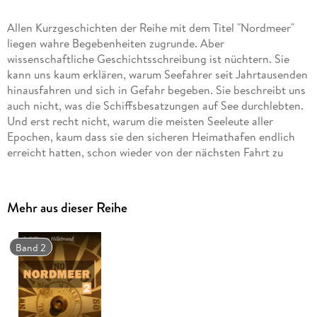
Allen Kurzgeschichten der Reihe mit dem Titel "Nordmeer"
liegen wahre Begebenheiten zugrunde. Aber
wissenschaftliche Geschichtsschreibung ist nüchtern. Sie
kann uns kaum erklären, warum Seefahrer seit Jahrtausenden
hinausfahren und sich in Gefahr begeben. Sie beschreibt uns
auch nicht, was die Schiffsbesatzungen auf See durchlebten.
Und erst recht nicht, warum die meisten Seeleute aller
Epochen, kaum dass sie den sicheren Heimathafen endlich
erreicht hatten, schon wieder von der nächsten Fahrt zu
träumen begannen. Die Kurzgeschichten gehen deshalb
weiter. Sie basieren auf intensiver Recherche historischer
Fakten, beschreiben die geschilderten Ereignisse jedoch aus
Mehr aus dieser Reihe
Sicht der handelnden Personen. Jeder Kurzgeschichte ist
eine Darstellung des historischen Kontexts und der
berücksichtigten Forschungsergebnisse vorangestellt. Die
Band 2
wichtigsten Quellen werden am Ende des jeweiligen Textes
benannt. Der Leser kann dadurch nachvollziehen, wie nahe
sich die Erzählung an den historischen Ereignissen bewegt.
Auch nautische Methoden und Techniken der jeweiligen