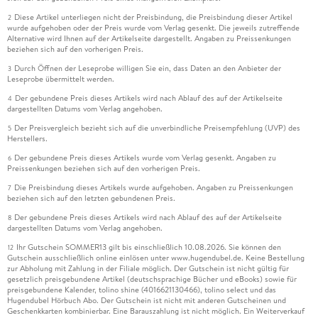
Diese Artikel unterliegen nicht der Preisbindung, die Preisbindung dieser Artikel
2
wurde aufgehoben oder der Preis wurde vom Verlag gesenkt. Die jeweils zutreffende
Alternative wird Ihnen auf der Artikelseite dargestellt. Angaben zu Preissenkungen
beziehen sich auf den vorherigen Preis.
Durch Öffnen der Leseprobe willigen Sie ein, dass Daten an den Anbieter der
3
Leseprobe übermittelt werden.
Der gebundene Preis dieses Artikels wird nach Ablauf des auf der Artikelseite
4
dargestellten Datums vom Verlag angehoben.
Der Preisvergleich bezieht sich auf die unverbindliche Preisempfehlung (UVP) des
5
Herstellers.
Der gebundene Preis dieses Artikels wurde vom Verlag gesenkt. Angaben zu
6
Preissenkungen beziehen sich auf den vorherigen Preis.
Die Preisbindung dieses Artikels wurde aufgehoben. Angaben zu Preissenkungen
7
beziehen sich auf den letzten gebundenen Preis.
Der gebundene Preis dieses Artikels wird nach Ablauf des auf der Artikelseite
8
dargestellten Datums vom Verlag angehoben.
Ihr Gutschein SOMMER13 gilt bis einschließlich 10.08.2026. Sie können den
12
Gutschein ausschließlich online einlösen unter www.hugendubel.de. Keine Bestellung
zur Abholung mit Zahlung in der Filiale möglich. Der Gutschein ist nicht gültig für
gesetzlich preisgebundene Artikel (deutschsprachige Bücher und eBooks) sowie für
preisgebundene Kalender, tolino shine (4016621130466), tolino select und das
Hugendubel Hörbuch Abo. Der Gutschein ist nicht mit anderen Gutscheinen und
Geschenkkarten kombinierbar. Eine Barauszahlung ist nicht möglich. Ein Weiterverkauf