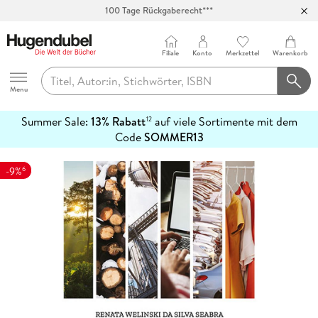
100 Tage Rückgaberecht***
Abholung in über 100 Filialen
Filiale
Konto
Merkzettel
Warenkorb
Hugendubel
Menu
Summer Sale:
13% Rabatt
auf viele Sortimente mit dem
12
mehr
Code
SOMMER13
erfahren
6
-9%