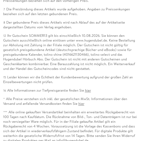
Preissenkungen beziehen sich auf den vorherigen Preis.
Die Preisbindung dieses Artikels wurde aufgehoben. Angaben zu Preissenkungen
7
beziehen sich auf den letzten gebundenen Preis.
Der gebundene Preis dieses Artikels wird nach Ablauf des auf der Artikelseite
8
dargestellten Datums vom Verlag angehoben.
Ihr Gutschein SOMMER13 gilt bis einschließlich 10.08.2026. Sie können den
12
Gutschein ausschließlich online einlösen unter www.hugendubel.de. Keine Bestellung
zur Abholung mit Zahlung in der Filiale möglich. Der Gutschein ist nicht gültig für
gesetzlich preisgebundene Artikel (deutschsprachige Bücher und eBooks) sowie für
preisgebundene Kalender, tolino shine (4016621130466), tolino select und das
Hugendubel Hörbuch Abo. Der Gutschein ist nicht mit anderen Gutscheinen und
Geschenkkarten kombinierbar. Eine Barauszahlung ist nicht möglich. Ein Weiterverkauf
und der Handel des Gutscheincodes sind nicht gestattet.
Leider können wir die Echtheit der Kundenbewertung aufgrund der großen Zahl an
15
Einzelbewertungen nicht prüfen.
Alle Informationen zur Tiefpreisgarantie finden Sie
hier
16
Alle Preise verstehen sich inkl. der gesetzlichen MwSt. Informationen über den
*
Versand und anfallende Versandkosten finden Sie
hier
Alle online gekauften Versandartikel beinhalten ein erweitertes Rückgaberecht von
***
100 Tagen nach Kaufdatum. Die Rücknahme von Bild-, Ton- und Datenträgern ist nur bei
noch versiegelter Ware möglich. Für in der Filiale gekaufte Artikel gilt ein
Rückgaberecht von 4 Wochen. Voraussetzung ist die Vorlage des Kassenbons und dass
sich der Artikel in wiederverkaufsfähigem Zustand befindet. Für digitale Produkte gilt
weiterhin die gesetzliche Widerrufsfrist von 14 Tagen. Bitte senden Sie Ihren Widerruf
zu digitalen Produkten per Mail an info@hugendubel.de.