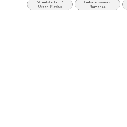
Street-Fiction /
Liebesromane /
Urban-Fiction
Romance