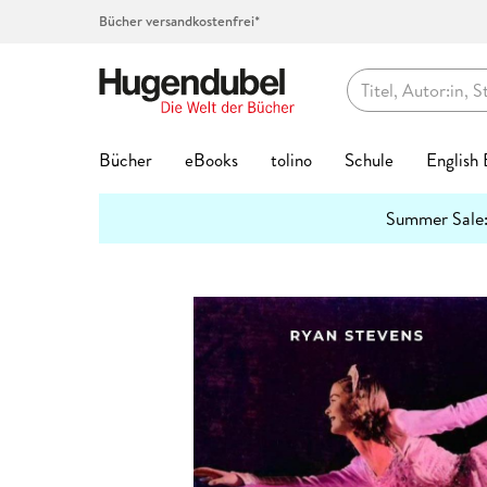
Bücher versandkostenfrei*
Hugendubel
Bücher
eBooks
tolino
Schule
English
Themenwelten
Summer Sale
Bücher Favoriten
eBook Favoriten
Die tolino Familie
Top-Themen
Top Themen
Hörbücher auf CD
Spielwaren Favoriten
Kalenderformate
Geschenke Favoriten
Kreatives
Preishits
Buch G
eBook 
Service
Lernhil
Abo jet
Spielwa
Top Kat
Geschen
Schreib
mehr
Interviews
erfahren
Bestseller
Bestseller
eReader
Unser Schulbuchservice
Bestseller
Bestseller
Bestseller
Abreiß-Kalender
Hugendubel Geschenkkarte
Kalligraphie & Handlettering
Preishits Bücher
Biografie
Biografie
tolino Bi
Grundsch
Hugendub
Baby & Kl
Adventsk
Valentins
Federtas
7
3 Fragen an
#BookTok Bestseller
Neuheiten
tolino shine
Vokabeltrainer phase6
Neuheiten
Neuheiten
Neuheiten
Geburtstagskalender
Bestseller
Stempel & -kissen
eBook Preishits
Coffee Ta
Fantasy &
tolino clo
Quali Trai
Basteln &
Familienp
Kommunio
Klebstoff
2
Hörbuc
Mach mit!
Neuheiten
eBook Preishits
tolino shine color
Lesenlernen eKidz.eu
Top Vorbesteller
Top Vorbesteller
Top Vorbesteller
Immerwährender Kalender
Neuheiten
Stickerhefte
Hörbücher
Comics
Kinder- &
tolino ap
Mittlere R
Forschen
Garten & 
Geburt & 
Schreibti
2
Wissen
Bestseller
Preishits Bücher
Independent Autor:innen
tolino vision color
Lernspiele
Kinder- & Jugendbücher
Top Marken
Posterkalender
Trends & Saisonales
Hörbuch Downloads
Fachbüch
Krimis & T
tolino Fe
Abi Traine
Figuren &
Kunst & A
Geburtst
2
Papier & Blöcke
Stifte
Lesetipps
Neuheite
Top-Vorbesteller
tolino stylus
Schülerkalender
Krimis & Thriller
tonies®
Postkartenkalender
Bookmerch
Günstige Spielwaren
Fantasy
New Adul
tolino Fa
Modelle &
Literatur
Hochzeit
Top Kategorien
Beliebt
Bastelpapier & Origami
Top Vorbe
Buntstift
tolino flip
Lehrerkalender
Romane
Spiel des Jahres
Terminkalender
Book Nooks
Film
Geschenk
Ratgeber
tolino Vor
Familien-
Mond & E
Aktuell
Exklusive eBooks
Notizbücher & -blöcke
Stark
Fantasy
Füller & T
Zubehör
Hörspiele
Deutscher Spielepreis
Wandkalender
Musik
Jugendbü
Reise
Tiefpreisg
Puppen & 
Reise, Lä