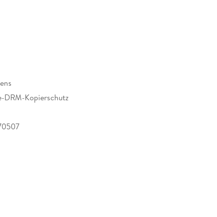
vens
e-DRM-Kopierschutz
70507