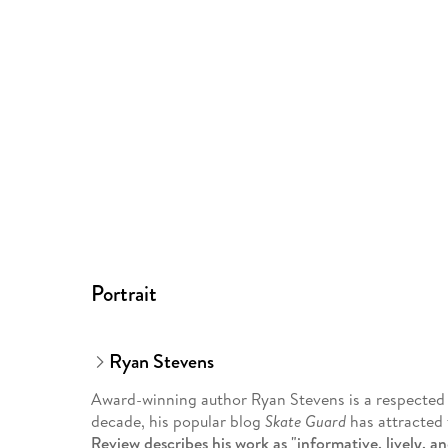
Portrait
Ryan Stevens
Award-winning author Ryan Stevens is a respected a
decade, his popular blog
Skate Guard
has attracted
Review describes his work as "informative, lively, an