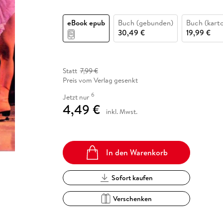
Fremdsprachige Bücher
n Lernhilfen
 Jugendbücher
eiber
Hörbuch Downloads im Bundle
cher
 Vergleich
 Puzzlezubehör
Lernen
New Adult
STABILO
Taschenbücher
eBook epub
Buch (gebunden)
Buch (karto
hilfen
hriller
 Backen
er
lender
Ratgeber
30,49 €
19,99 €
op
hriller
Romance
Sachbücher
precher:innen
Statt
7,99 €
Science Fiction
Preis vom Verlag gesenkt
Fremdsprachige Bücher
6
Jetzt nur
4,49 €
inkl. Mwst.
In den Warenkorb
Sofort kaufen
Verschenken