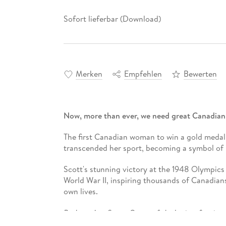
Sofort lieferbar (Download)
Merken
Empfehlen
Bewerten
Now, more than ever, we need great Canadian 
The first Canadian woman to win a gold medal
transcended her sport, becoming a symbol of 
Scott's stunning victory at the 1948 Olympics 
World War II, inspiring thousands of Canadians
own lives.
Barbara Ann Scott: Queen of the Ice
is a fascina
and passionate fans of figure skating and histo