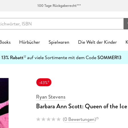
100 Tage Rückgaberecht***
 Books
Hörbücher
Spielwaren
Die Welt der Kinder
K
Kinderbücher
:
13% Rabatt
auf viele Sortimente mit dem Code
SOMMER13
12
enres
Genres
fen
zt neu
ren Kategorien
egorien
kanlässe
tischzubehör
English Books Kategorien
Preiswerte Empfehlungen
Buch Genres
Fremdsprachiges
Abonnements
Schulbücher
Preishits auf CD
Spielwaren nach Alter
Top Marken
Geschenke Kategorien
Top Marken
Ban
Ban
Spielwaren nach Alter
n & Erfahrungen
n & Erfahrungen
bliothek-Verknüpfung
ule
el Hörbuch Abo
einkind
alender
tag
chen
Biografien & Erfahrungen
Stark reduzierte Bücher
New Adult
Bestseller
Hugendubel Hörbuch Abo
Nach Bundesländern
Hörbücher
0-2 Jahre
Ackermann
Achtsamkeit & Gesundheit
CEDON
7
Top Marken
ble Books
 Science Fiction
ud
ner
 Kreatives
laner
n & Konfirmation
 & Klebebänder
Fachbücher
Mängelexemplare bis -60%
Ratgeber
Neuheiten
eBook Abonnement
Nach Fächern
Stark reduzierte Hörbücher
3-4 Jahre
Harenberg, Heye & Weingarten
Dekoration & Einrichtung
Paperblanks
1
6
-43%
h Downloads
tonies®
 Jugendbücher
p
eife
 & Entdecken
Natur
Taufe
schunterlagen
Fantasy
Schnäppchen der Woche
Reise
Englische eBooks
Nach Schulform
Hörbuch-Pakete
5-7 Jahre
Korsch
Hobby & Lifestyle
LEUCHTTURM1917
4
Kinderbuchserien
Ryan Stevens
er
hriller
atures
r
 Spielwelten
rchitektur
ag
Jugendbücher
eBook-Bundles
Romane
Französische eBooks
8-11 Jahre
Paperblanks
Küche & Esszimmer
herlitz
Download Preishits
Barbara Ann Scott: Queen of the Ice
n
t Romance
mily Sharing
 Konstruktion
kalender
Kinderbücher
Bestseller reduziert
Sachbücher
Italienische eBooks
12+ Jahre
LEUCHTTURM1917
Lesen & Geschichten
LAMY
e Reihen
steller
e
Hörbuch Downloads
bücher
teile
 & Gesellschaftsspiele
soterik
Krimis & Thriller
Sonderausgaben
Science Fiction
Spanische eBooks
Neumann
Schmuck & Accessoires
Moleskine
(
0 Bewertungen
)
15
inte
Bestseller reduziert
cher
arantie
Stofftiere
nder & Städte
Manga
Moleskine
Pelikan