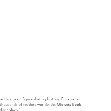
uthority on figure skating history. For over a
 thousands of readers worldwide.
Midwest Book
d scholarly."