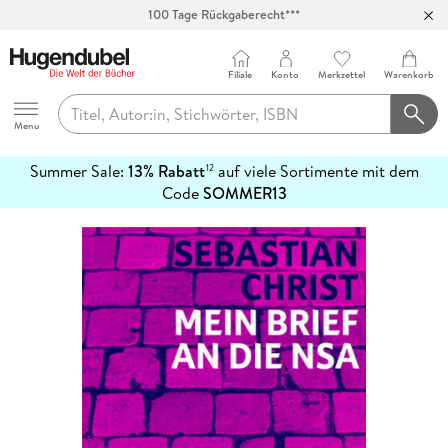
100 Tage Rückgaberecht***
Abholung in über 100 Filialen
Filiale
Konto
Merkzettel
Warenkorb
Hugendubel
Menu
Summer Sale:
13% Rabatt
auf viele Sortimente mit dem
12
mehr
Code
SOMMER13
erfahren