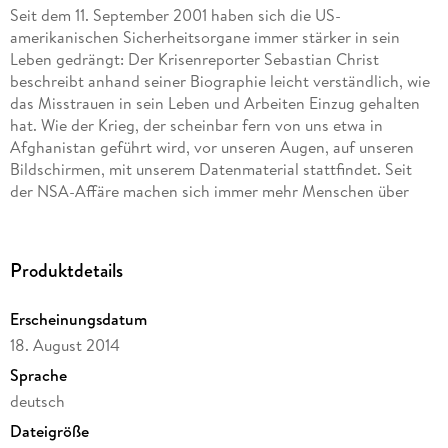
Seit dem 11. September 2001 haben sich die US-
amerikanischen Sicherheitsorgane immer stärker in sein
Leben gedrängt: Der Krisenreporter Sebastian Christ
beschreibt anhand seiner Biographie leicht verständlich, wie
das Misstrauen in sein Leben und Arbeiten Einzug gehalten
hat. Wie der Krieg, der scheinbar fern von uns etwa in
Afghanistan geführt wird, vor unseren Augen, auf unseren
Bildschirmen, mit unserem Datenmaterial stattfindet. Seit
der NSA-Affäre machen sich immer mehr Menschen über
ihre Datensicherheit begründete Sorgen. Ein einst naiver,
optimistischer Umgang mit dem Netz ist einem großen
Zweifeln gewichen. Das erste Ebook zur Debatte, auch für
Produktdetails
die, die glauben, dass sie gar nichts zu verbergen haben.
Erscheinungsdatum
18. August 2014
Sprache
deutsch
Dateigröße