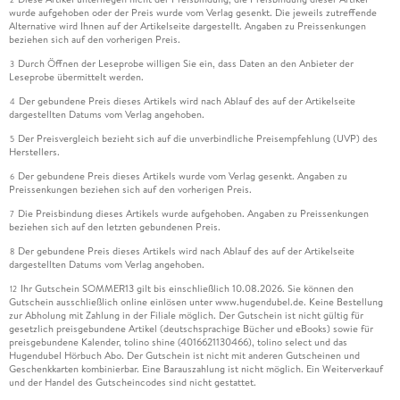
wurde aufgehoben oder der Preis wurde vom Verlag gesenkt. Die jeweils zutreffende
Alternative wird Ihnen auf der Artikelseite dargestellt. Angaben zu Preissenkungen
beziehen sich auf den vorherigen Preis.
Durch Öffnen der Leseprobe willigen Sie ein, dass Daten an den Anbieter der
3
Leseprobe übermittelt werden.
Der gebundene Preis dieses Artikels wird nach Ablauf des auf der Artikelseite
4
dargestellten Datums vom Verlag angehoben.
Der Preisvergleich bezieht sich auf die unverbindliche Preisempfehlung (UVP) des
5
Herstellers.
Der gebundene Preis dieses Artikels wurde vom Verlag gesenkt. Angaben zu
6
Preissenkungen beziehen sich auf den vorherigen Preis.
Die Preisbindung dieses Artikels wurde aufgehoben. Angaben zu Preissenkungen
7
beziehen sich auf den letzten gebundenen Preis.
Der gebundene Preis dieses Artikels wird nach Ablauf des auf der Artikelseite
8
dargestellten Datums vom Verlag angehoben.
Ihr Gutschein SOMMER13 gilt bis einschließlich 10.08.2026. Sie können den
12
Gutschein ausschließlich online einlösen unter www.hugendubel.de. Keine Bestellung
zur Abholung mit Zahlung in der Filiale möglich. Der Gutschein ist nicht gültig für
gesetzlich preisgebundene Artikel (deutschsprachige Bücher und eBooks) sowie für
preisgebundene Kalender, tolino shine (4016621130466), tolino select und das
Hugendubel Hörbuch Abo. Der Gutschein ist nicht mit anderen Gutscheinen und
Geschenkkarten kombinierbar. Eine Barauszahlung ist nicht möglich. Ein Weiterverkauf
und der Handel des Gutscheincodes sind nicht gestattet.