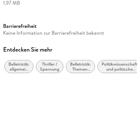
1,97 MB
Autor/Autorin
Sebastian Christ
Barrierefreiheit
Verlag/Hersteller
Keine Information zur Barrierefreiheit bekannt
mikrotext
Kopierschutz
Entdecken Sie mehr
ohne Kopierschutz
Belletristik:
Thriller /
Belletristik:
Politikwissenschaft
Produktart
allgemein
Spannung
Themen,
und politische
EBOOK
und
Stoffe,
Theorie
literarisch,
Motive:
Dateiformat
nicht nach
Politik
Genre
EPUB
ISBN
9783944543123