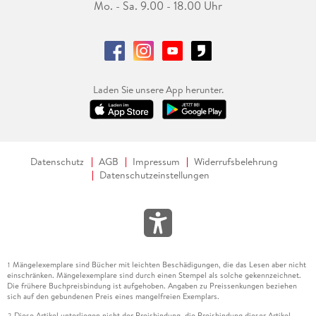
Mo. - Sa. 9.00 - 18.00 Uhr
Laden Sie unsere App herunter.
Datenschutz
AGB
Impressum
Widerrufsbelehrung
Datenschutzeinstellungen
Mängelexemplare sind Bücher mit leichten Beschädigungen, die das Lesen aber nicht
1
einschränken. Mängelexemplare sind durch einen Stempel als solche gekennzeichnet.
Die frühere Buchpreisbindung ist aufgehoben. Angaben zu Preissenkungen beziehen
sich auf den gebundenen Preis eines mangelfreien Exemplars.
Diese Artikel unterliegen nicht der Preisbindung, die Preisbindung dieser Artikel
2