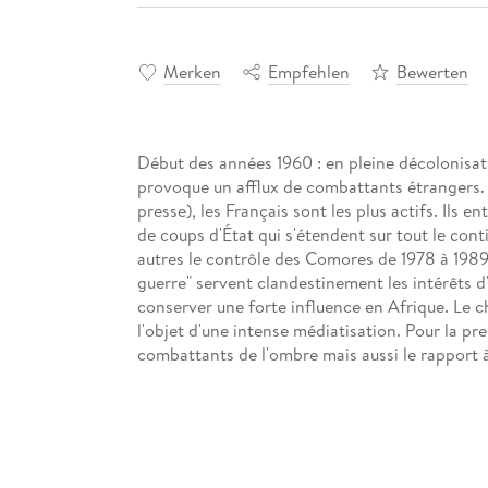
Merken
Empfehlen
Bewerten
Début des années 1960 : en pleine décolonisa
provoque un afflux de combattants étrangers.
presse), les Français sont les plus actifs. Ils 
de coups d'État qui s'étendent sur tout le cont
autres le contrôle des Comores de 1978 à 1989. 
guerre" servent clandestinement les intérêts d
conserver une forte influence en Afrique. Le c
l'objet d'une intense médiatisation. Pour la pr
combattants de l'ombre mais aussi le rapport à l
internes de ce groupe. En croisant les archives
Bob Denard - inédites à ce jour - et de nombr
plonge, loin des clichés, dans la vie quotidien
Certains sont jeunes et politisés, d'autres des 
générations s'entrecroisent : les baroudeurs, le