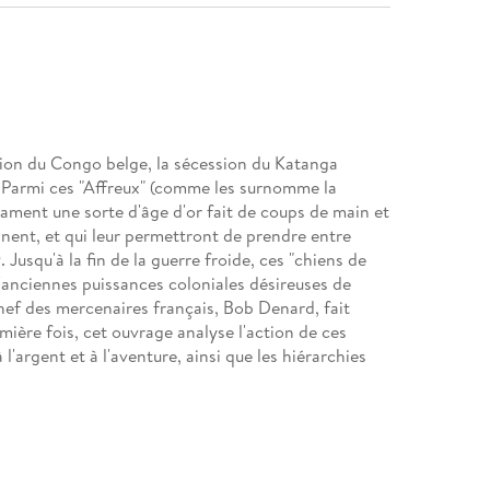
tion du Congo belge, la sécession du Katanga
 Parmi ces "Affreux" (comme les surnomme la
entament une sorte d'âge d'or fait de coups de main et
inent, et qui leur permettront de prendre entre
Jusqu'à la fin de la guerre froide, ces "chiens de
'anciennes puissances coloniales désireuses de
hef des mercenaires français, Bob Denard, fait
emière fois, cet ouvrage analyse l'action de ces
'argent et à l'aventure, ainsi que les hiérarchies
 françaises et étrangères, les archives privées de
eux témoignages de première main, l'auteur nous
ne de ces hommes qui vont de conflit en conflit.
guerriers expérimentés. Plusieurs cultures et
s "corsaires de la République", les "gangsters". Fers