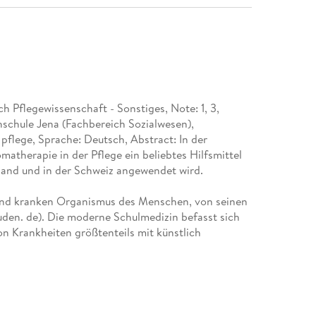
h Pflegewissenschaft - Sonstiges, Note: 1, 3,
chule Jena (Fachbereich Sozialwesen),
pflege, Sprache: Deutsch, Abstract: In der
atherapie in der Pflege ein beliebtes Hilfsmittel
chland und in der Schweiz angewendet wird.
und kranken Organismus des Menschen, von seinen
uden. de). Die moderne Schulmedizin befasst sich
n Krankheiten größtenteils mit künstlich
 hohe Konzentrationen von Wirkstoffen enthalten.
en liegt in den heilenden Kräften der Natur. Aus
inst Sude, Salben und Tinkturen hergestellt, Tees