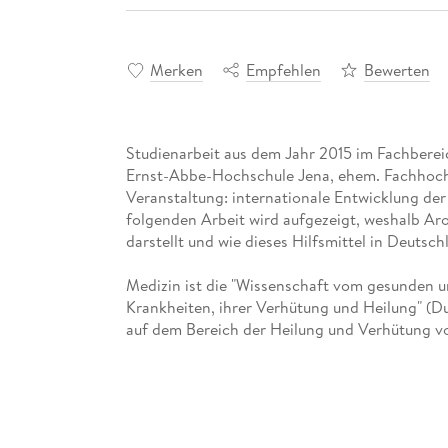
Merken
Empfehlen
Bewerten
Studienarbeit aus dem Jahr 2015 im Fachbereic
Ernst-Abbe-Hochschule Jena, ehem. Fachhochs
Veranstaltung: internationale Entwicklung der 
folgenden Arbeit wird aufgezeigt, weshalb Arom
darstellt und wie dieses Hilfsmittel in Deuts
Medizin ist die "Wissenschaft vom gesunden 
Krankheiten, ihrer Verhütung und Heilung" (D
auf dem Bereich der Heilung und Verhütung vo
hergestellten Medikamenten, welche teilweise
Diese sind wahre Chemiewunderwerke.
Der Ursprung der heutigen Medikamente hingeg
Pflanzen und anderen Naturprodukten wurden e