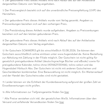
Der gebundene Preis dieses Artikels wird nach Ablauf des auf der Artikelseite
4
dargestellten Datums vom Verlag angehoben.
Der Preisvergleich bezieht sich auf die unverbindliche Preisempfehlung (UVP) des
5
Herstellers.
Der gebundene Preis dieses Artikels wurde vom Verlag gesenkt. Angaben zu
6
Preissenkungen beziehen sich auf den vorherigen Preis.
Die Preisbindung dieses Artikels wurde aufgehoben. Angaben zu Preissenkungen
7
beziehen sich auf den letzten gebundenen Preis.
Der gebundene Preis dieses Artikels wird nach Ablauf des auf der Artikelseite
8
dargestellten Datums vom Verlag angehoben.
Ihr Gutschein SOMMER13 gilt bis einschließlich 10.08.2026. Sie können den
12
Gutschein ausschließlich online einlösen unter www.hugendubel.de. Keine Bestellung
zur Abholung mit Zahlung in der Filiale möglich. Der Gutschein ist nicht gültig für
gesetzlich preisgebundene Artikel (deutschsprachige Bücher und eBooks) sowie für
preisgebundene Kalender, tolino shine (4016621130466), tolino select und das
Hugendubel Hörbuch Abo. Der Gutschein ist nicht mit anderen Gutscheinen und
Geschenkkarten kombinierbar. Eine Barauszahlung ist nicht möglich. Ein Weiterverkauf
und der Handel des Gutscheincodes sind nicht gestattet.
Leider können wir die Echtheit der Kundenbewertung aufgrund der großen Zahl an
15
Einzelbewertungen nicht prüfen.
Alle Informationen zur Tiefpreisgarantie finden Sie
hier
16
Alle Preise verstehen sich inkl. der gesetzlichen MwSt. Informationen über den
*
Versand und anfallende Versandkosten finden Sie
hier