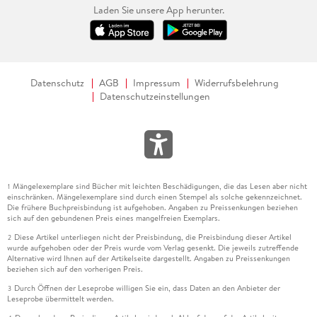
Laden Sie unsere App herunter.
Datenschutz
AGB
Impressum
Widerrufsbelehrung
Datenschutzeinstellungen
Mängelexemplare sind Bücher mit leichten Beschädigungen, die das Lesen aber nicht
1
einschränken. Mängelexemplare sind durch einen Stempel als solche gekennzeichnet.
Die frühere Buchpreisbindung ist aufgehoben. Angaben zu Preissenkungen beziehen
sich auf den gebundenen Preis eines mangelfreien Exemplars.
Diese Artikel unterliegen nicht der Preisbindung, die Preisbindung dieser Artikel
2
wurde aufgehoben oder der Preis wurde vom Verlag gesenkt. Die jeweils zutreffende
Alternative wird Ihnen auf der Artikelseite dargestellt. Angaben zu Preissenkungen
beziehen sich auf den vorherigen Preis.
Durch Öffnen der Leseprobe willigen Sie ein, dass Daten an den Anbieter der
3
Leseprobe übermittelt werden.