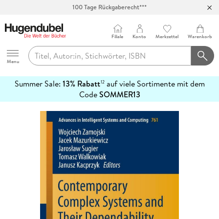
100 Tage Rückgaberecht***
Abholung in über 100 Filialen
Filiale
Konto
Merkzettel
Warenkorb
Hugendubel
Menu
Summer Sale:
13% Rabatt
auf viele Sortimente mit dem
12
mehr
Code
SOMMER13
erfahren