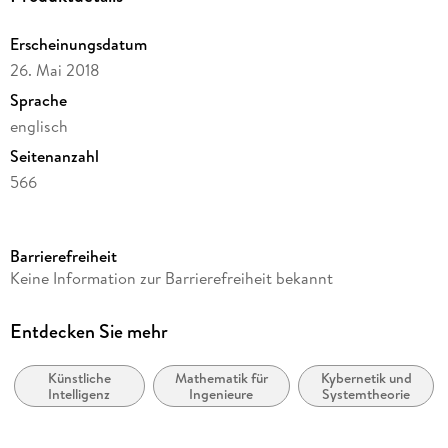
Erscheinungsdatum
26. Mai 2018
Sprache
englisch
Seitenanzahl
566
Dateigröße
52,86 MB
Barrierefreiheit
Reihe
Keine Information zur Barrierefreiheit bekannt
Springer Nature Proceedings excluding Computer Science
Herausgegeben von
Entdecken Sie mehr
Wojciech Zamojski, Jacek Mazurkiewicz, Jaroslaw Sugier,
Tomasz Walkowiak, Janusz Kacprzyk, Jarosaw Sugier
Künstliche
Mathematik für
Kybernetik und
Intelligenz
Ingenieure
Systemtheorie
Verlag/Hersteller
Springer International Publishing