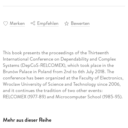
Merken
Empfehlen
Bewerten
This book presents the proceedings of the Thirteenth
International Conference on Dependability and Complex
Systems (DepCoS-RELCOMEX), which took place in the
Brunów Palace in Poland from 2nd to 6th July 2018. The
conference has been organized at the Faculty of Electronics,
Wroclaw University of Science and Technology since 2006,
and it continues the tradition of two other events:
RELCOMEX (1977-89) and Microcomputer School (1985-95).
Mehr aus dieser Reihe
The selection of papers in these proceedings illustrates the
broad variety of topics that are investigated in dependability