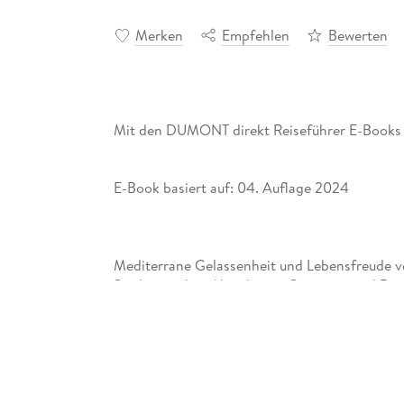
Merken
Empfehlen
Bewerten
Mit den DUMONT direkt Reiseführer E-Books 
E-Book basiert auf: 04. Auflage 2024
Mediterrane Gelassenheit und Lebensfreude ve
Stadt zwischen Mittelmeer, Orangen- und Reis
Mit den 15 »Direktkapiteln« des Reiseführers 
zwanglos unter die Valencianos mischen, direk
und Hotspots kennenlernen: die historische Al
den Mercado Central und die alte Seidenbörs