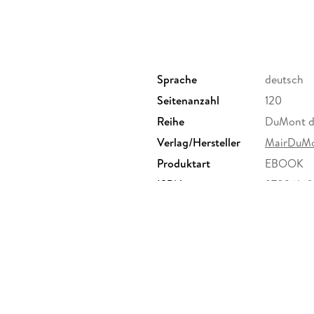
Persönlich, subjektiv, ehrlich - die Tipps 
Die besonderen Adressen - individuell, nach
Sprache
deutsch
Großer Plan mit allen im Buch beschriebene
Seitenanzahl
120
Direktkapiteln und Ortspläne
Reihe
DuMont di
Verlag/Hersteller
MairDuM
Produktart
EBOOK
ISBN
9783616
Tipp: Erstellen Sie Ihren persönlichen Reisepl
durchsuchen Sie das E-Book mit der praktisch
Inhaltsverzeichnis
Das Beste zu Beginn.