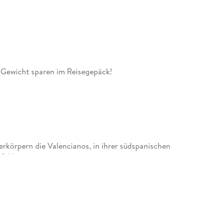
Gewicht sparen im Reisegepäck!
rkörpern die Valencianos, in ihrer südspanischen
feldern.
von Daniel Izquierdo Hänni können Sie sich
t in das Stadtleben eintauchen und die Highlights
tstadt El Carmen mit quirligen Plätzen und Gassen,
e, spannende Museen und neue Trendviertel,