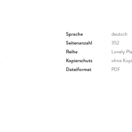
Storybook: Tauche mit unseren Reportagen t
Seele deines Reiseziels.
Sprache
deutsch
Seitenanzahl
352
Tipp: Erstellen Sie Ihren persönlichen Reisepl
Reihe
Lonely Pl
durchsuchen Sie das E-Book mit der praktisch
G
Kopierschutz
ohne Kopi
Dateiformat
PDF