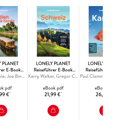
undinfos zum Reiseland, liefern Tipps und Infos
nteressanten Sehenswürdigkeiten und präsentieren
ch Globetrotter, die abseits der ausgetretenen
n auf ihre Kosten. Wie wäre es beispielsweise mit
 Nur mit einem Allrad-Wagen, Orientierungssinn und
 Routen durch Botswana. Oder darf es noch mehr
oveld ist garantiert nichts für Leute mit
Y PLANET
LONELY PLANET
LONELY PLANET
rer E-Book
Reiseführer E-Book
Reiseführer E-Book
ines Reiseziels und plane deine perfekte Reise
den & Kerala
Isabella Noble, Joe Bindloss, Lucie Grace, Christabel Lobo, Joanna Lobo
Schweiz
Kerry Walker, Gregor Clark, Craig Mclachlan, Benedict Walker
Karibik
Paul Clammer, Tom Masters, Brendan Sainsbury, Andrea Schulte-Peevers, Polly Thomas
en Karten.
ok pdf
eBook pdf
eBook pdf
99 €
21,99 €
26,99 €
*
*
*
e, Tipps unserer Autor:innen und Expert:innen,
für deine Reise im Überblick. Kurz und