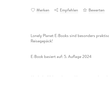
Merken
Empfehlen
Bewerten
Lonely Planet E-Books sind besonders praktis
Reisegepäck!
E-Book basiert auf: 5. Auflage 2024
Mach die Welt zu deinem Abenteuer und entde
Botswana.
Mit dem Lonely Planet Namibia & Botswana auf
Etliche Monate Recherche stecken im Kultreise