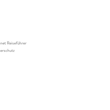
ief in den Alltag ein und erfahre mehr über die
an durch Lesezeichen und Notizen. . . und
anet Reiseführer
en Volltextsuche!
erschutz