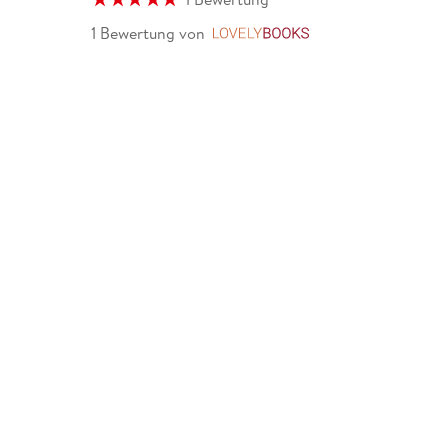
1 Bewertung
von
LovelyBooks