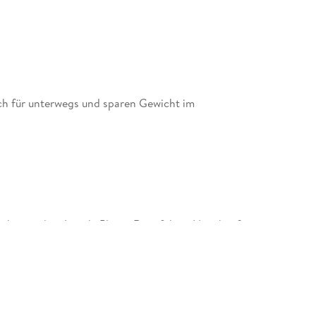
ch für unterwegs und sparen Gewicht im
cke mit dem Lonely Planet Reiseführer Namibia &
 eigene Faust in wahre Naturschauspiele tauchen!
führer für Individualreisende. Auf mehr als 350