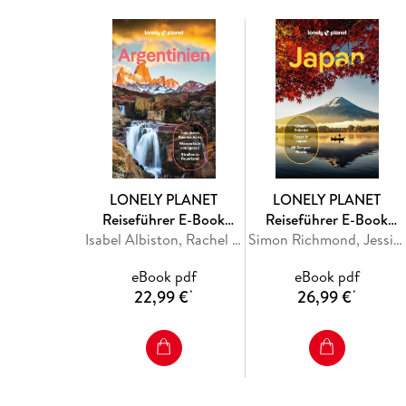
LONELY PLANET
LONELY PLANET
Reiseführer E-Book
Reiseführer E-Book
Argentinien
Isabel Albiston, Rachel Tolosa Paz, Madelaine Triebe, Diego Jemio, Sorrel Moseley-Williams
Japan
Simon Richmond, Jessica Korteman, Winnie Tan, Phillip Tang, Ray Bartlett
eBook pdf
eBook pdf
22,99 €
26,99 €
*
*