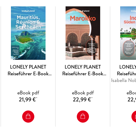
Seiten geben die Autoren sachkundige Hintergr
für die Planung der Reise, beschreiben alle i
ihre persönlichen Entdeckungen und Tipps. Au
Touristenpfade unterwegs sein möchten, komme
einer Tour durch die geheimnisvolle Kalahari.
Survivalkünsten schaftt man die unbekannten
Adrenalin sein? Die Tour von Caprivi nach Kaok
schwachen Nerven.
LONELY PLANET
LONELY PLANET
LONEL
Reiseführer E-Book
Reiseführer E-Book
Reisefüh
Reiseplanung: Erkunde die tollsten Ecken de
Mauritius, Reunion &
Marokko
Indien Sü
mithilfe unserer Reiserouten und detailliert
Seychellen
eBook pdf
eBook pdf
eBo
21,99 €
22,99 €
22,
*
*
Reiseziele: Entdecke einzigartige Erlebniss
Hintergründe und Empfehlungen.
Praktisches: Die wichtigsten Informationen 
übersichtlich zusammengefasst.