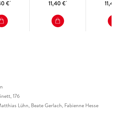
40 €
11,40 €
11,40 €
*
*
*
en
nett, 176
Matthias Lühn, Beate Gerlach, Fabienne Hesse