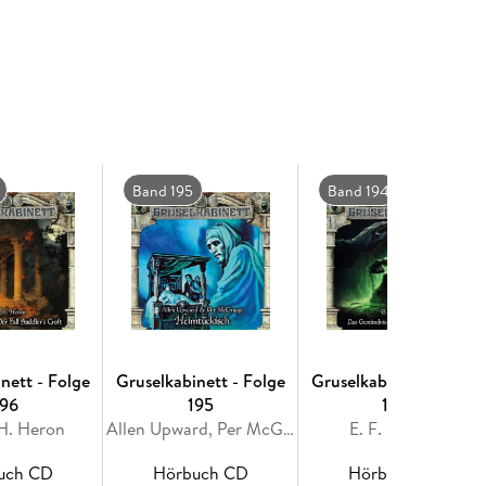
Band 195
Band 194
nett - Folge
Gruselkabinett - Folge
Gruselkabinett - Folge
196
195
194
 H. Heron
Allen Upward, Per McGraup
E. F. Benson
uch CD
Hörbuch CD
Hörbuch CD