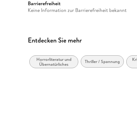
Größe (L/B/H)
138/122/10 mm
Barrierefreiheit
Keine Information zur Barrierefreiheit bekannt
Herstelleradresse
Bastei Lübbe AG, Schanzenst
produktsicherheit@bastei-lu
Entdecken Sie mehr
Horrorliteratur und
Kr
Thriller / Spannung
Übernatürliches