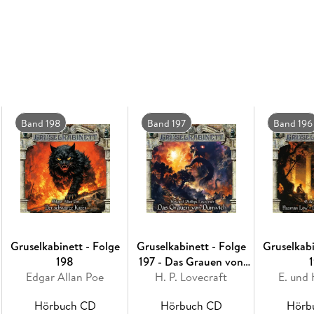
Band 198
Band 197
Band 196
Gruselkabinett - Folge
Gruselkabinett - Folge
Gruselkabi
198
197 - Das Grauen von
Edgar Allan Poe
H. P. Lovecraft
Dunwich
E. und
Hörbuch CD
Hörbuch CD
Hörb