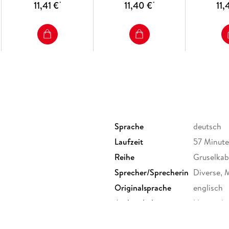
11,41 €
11,40 €
11,
*
*
Sprache
deutsch
Laufzeit
57 Minut
Reihe
Gruselkabi
Sprecher/Sprecherin
Diverse, 
Originalsprache
englisch
Audioinhalt
Hörspiel
Gewicht
92 g