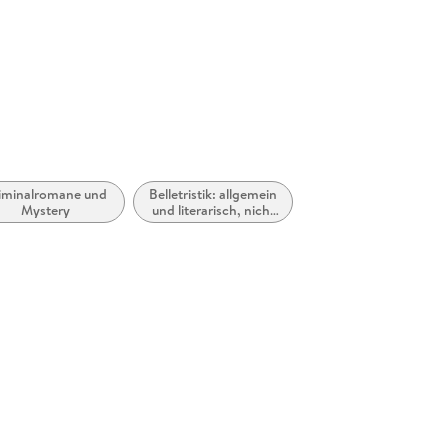
GTIN
9783785
r. 6-20, 51063 Köln,
ebbe.de
iminalromane und
Belletristik: allgemein
Mystery
und literarisch, nicht
nach Genre