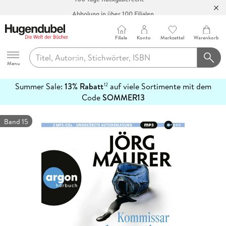
Abholung in über 100 Filialen
Filiale
Konto
Merkzettel
Warenkorb
Hugendubel
Menu
Summer Sale:
13% Rabatt
auf viele Sortimente mit dem
12
mehr
Code
SOMMER13
erfahren
Band 15