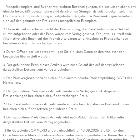
Mängelexemplare sind Bücher mit leichten Beschädigungen, die das Lesen aber nicht
1
einschränken. Mängelexemplare sind durch einen Stempel als solche gekennzeichnet.
Die frühere Buchpreisbindung ist aufgehoben. Angaben zu Preissenkungen beziehen
sich auf den gebundenen Preis eines mangelfreien Exemplars.
Diese Artikel unterliegen nicht der Preisbindung, die Preisbindung dieser Artikel
2
wurde aufgehoben oder der Preis wurde vom Verlag gesenkt. Die jeweils zutreffende
Alternative wird Ihnen auf der Artikelseite dargestellt. Angaben zu Preissenkungen
beziehen sich auf den vorherigen Preis.
Durch Öffnen der Leseprobe willigen Sie ein, dass Daten an den Anbieter der
3
Leseprobe übermittelt werden.
Der gebundene Preis dieses Artikels wird nach Ablauf des auf der Artikelseite
4
dargestellten Datums vom Verlag angehoben.
Der Preisvergleich bezieht sich auf die unverbindliche Preisempfehlung (UVP) des
5
Herstellers.
Der gebundene Preis dieses Artikels wurde vom Verlag gesenkt. Angaben zu
6
Preissenkungen beziehen sich auf den vorherigen Preis.
Die Preisbindung dieses Artikels wurde aufgehoben. Angaben zu Preissenkungen
7
beziehen sich auf den letzten gebundenen Preis.
Der gebundene Preis dieses Artikels wird nach Ablauf des auf der Artikelseite
8
dargestellten Datums vom Verlag angehoben.
Ihr Gutschein SOMMER13 gilt bis einschließlich 10.08.2026. Sie können den
12
Gutschein ausschließlich online einlösen unter www.hugendubel.de. Keine Bestellung
zur Abholung mit Zahlung in der Filiale möglich. Der Gutschein ist nicht gültig für