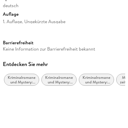
deutsch
Auflage
1. Auflage, Ungekürzte Ausgabe
Ausgabe
Ungekürzt
Barrierefreiheit
Laufzeit
Keine Information zur Barrierefreiheit bekannt
647 Minuten
Reihe
Entdecken Sie mehr
Kommissar Jennerwein ermittelt, 15
Kriminalromane
Kriminalromane
Kriminalromane
Mo
Autor/Autorin
und Mystery:
und Mystery:
und Mystery:
zeit
Jörg Maurer
Cosy Mystery
Humor
Polizeiarbeit &
Be
Forensik
all
Sprecher/Sprecherin
l
Jörg Maurer
Verlag/Hersteller
Argon Verlag GmbH
Originaltitel