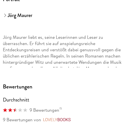
Jörg Maurer
Jörg Maurer liebt es, seine Leserinnen und Leser zu
überraschen. Er führt sie auf anspielungsreiche
Entdeckungsreisen und verstößt dabei genussvoll gegen die
üblichen erzählerischen Regeln. In seinen Romanen machen
hintergründiger Witz und unerwartete Wendungen die Musik
zur Spannungshandlung. All dies hat Jörg Maurer auch schon
auf der Bühne unter Beweis gestellt. Als Kabarettist feierte er
mit seinen musikalisch-parodistischen Programmen große
Bewertungen
Erfolge und wurde dafür mehrfach ausgezeichnet, bevor er
sich ganz dem Schreiben widmete. Seine inzwischen
Durchschnitt
sechszehn Jennerwein-Romane sind allesamt Bestseller. Sein
Roman
15
9 Bewertungen
Shorty
9 Bewertungen
von
LovelyBooks