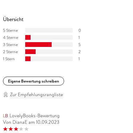
und
Leergut
Übersicht
waren ebenfalls erfolgreich. Jörg Maurer lebt zwischen
5 Sterne
0
Buchdeckeln, auf Kinositzen und in Theaterrängen,
4 Sterne
1
überwiegend in Süddeutschland.
3 Sterne
5
2 Sterne
2
1 Stern
1
Eigene Bewertung schreiben
Zur Empfehlungsrangliste
LovelyBooks-Bewertung
Von DianaE
am
10.09.2023