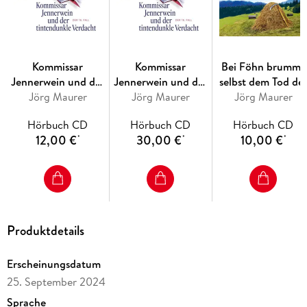
eine Suche, auf der er in den vollautomatisierten Werkhallen
des Konzerns in einen Hexenkessel aus Bosheit, Verrat und
Eifersucht gerät. Obendrein ist ihm weiterhin der
Auftragskiller auf den Fersen. Die Lunten sind gezündet, die
Gewehrläufe gespannt - es ist mehr als unwahrscheinlich,
Kommissar
Kommissar
Bei Föhn brummt
dass Jennerwein mit heiler Haut davonkommt.
Jennerwein und der
Jennerwein und der
selbst dem Tod de
tintendunkle
Jörg Maurer
tintendunkle
Jörg Maurer
Jörg Maurer
Schädel
Der fünfzehnte Fall für Kommissar Jennerwein - abgründig
Verdacht
Verdacht
gut.
Hörbuch CD
Hörbuch CD
Hörbuch CD
Lesung. Ungekürzte Ausgabe
12,00 €
30,00 €
10,00 €
*
*
*
Produktdetails
Erscheinungsdatum
25. September 2024
Sprache