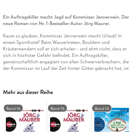
Ein Auftragskiller macht Jagd auf Kommissar Jennerwein. Der
neue Roman von Nr. 1-Bestseller-Autor Jörg Maurer.
Kaum zu glauben, Kommissar Jennerwein macht Urlaub! In
einem Sporthotel! Beim Wassertreten, Bouldern und
Kräuterwandern soll er sich erholen - und ahnt nicht, dass er
sich in höchster Gefahr befindet. Ein Auftragskiller,
gemeinschaftlich engagiert von allen Schwerverbrechern, die
der Kommissar im Lauf der Zeit hinter Gitter gebracht hat, ist
auf ihn angesetzt.
Während er eher zufällig dem ersten Mordanschlag entgeht,
Mehr aus dieser Reihe
entlarvt er nebenbei Betrüger und kratzt verdächtige
Schwefelrückstände von einer Kirchenwand. Schließlich
bekommt er auch noch ein unwiderstehliches Angebot von
Band 16
Band 16
Band 14
einem undurchsichtigen Mitarbeiter eines auf künstliche
Intelligenz spezialisierten Großkonzerns: Jennerwein soll
helfen, einen spurlos verschwundenen Manager zu finden -