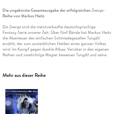
Die ungekürzte Gesamtausgabe der erfolgreichen
Zwerge
-
Reihe von Markus Heitz
Die Zwerge
sind die meistverkaufte deutschsprachige
Fantasy-Serie unserer Zeit. Über fünf Bände hat Markus Heitz
die Abenteuer des einfachen Schmiedegesellen Tungdil
erzählt, der zum unsterblichen Helden eines ganzen Volkes
wird. Im Kampf gegen dunkle Albae, Verräter in den eigenen
Reihen und zwielichtige Magier beweisen Tungdil und seine
Verbündeten, dass auch die Kleinen ganz Großes leisten
können.
Mehr aus dieser Reihe
Erstmals komplett ungekürzt (120 Audiostunden); in
hochwertiger Ausstattung (5 Digifiles mit 19 mp3-CDs im
Schuber).
Lesung.
Ungekürzte Ausgabe