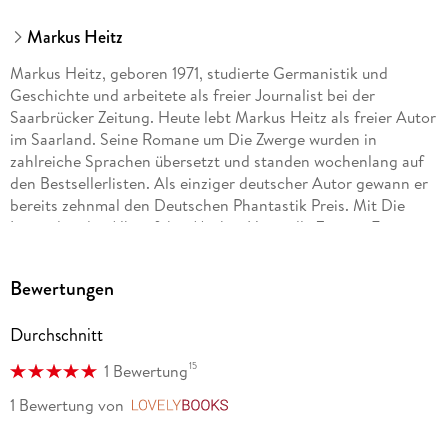
Markus Heitz
Markus Heitz, geboren 1971, studierte Germanistik und
Geschichte und arbeitete als freier Journalist bei der
Saarbrücker Zeitung. Heute lebt Markus Heitz als freier Autor
im Saarland. Seine Romane um Die Zwerge wurden in
zahlreiche Sprachen übersetzt und standen wochenlang auf
den Bestsellerlisten. Als einziger deutscher Autor gewann er
bereits zehnmal den Deutschen Phantastik Preis. Mit Die
Legenden der Albae führt Markus Heitz alle Zwerge-Fans in
die Welt der Dunkelelfen. Johannes Steck wurde bekannt
durch seine Rolle als Dr. Kreutzer in der ARD-Serie In aller
Bewertungen
Freundschaft. In den letzten Jahren widmete er sich vor allem
seiner Sprechertätigkeit im Hörbuch. Er verleiht
Durchschnitt
unterschiedlichsten Charakteren mit der Virtuosität seiner
Stimme lebhaften Ausdruck. Bei Hörbuch Hamburg ist er die
15
1 Bewertung
Stammbesetzung der Zwerge-Reihe von Markus Heitz und der
Henkerstocher-Serie von Oliver Pötzsch.
1 Bewertung
von
LovelyBooks