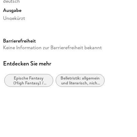
deutsch
Ausgabe
Ungekürzt
Laufzeit
7376 Minuten
Barrierefreiheit
Reihe
Keine Information zur Barrierefreiheit bekannt
Die Zwerge
Autor/Autorin
Entdecken Sie mehr
Markus Heitz
Epische Fantasy
Belletristik: allgemein
Sprecher/Sprecherin
(High Fantasy) /
und literarisch, nicht
Johannes Steck
Heroische Fantasy
nach Genre
Verlag/Hersteller
OSTERWOLDaudio
Originalsprache
deutsch
Audioinhalt