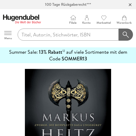
Abholung in über 100 Filialen
Filiale
Konto
Merkzettel
Warenkorb
Hugendubel
Menu
Summer Sale:
13% Rabatt
auf viele Sortimente mit dem
12
mehr
Code
SOMMER13
erfahren