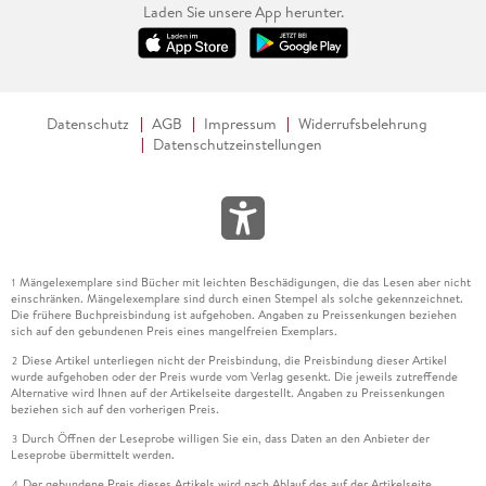
Laden Sie unsere App herunter.
Datenschutz
AGB
Impressum
Widerrufsbelehrung
Datenschutzeinstellungen
Mängelexemplare sind Bücher mit leichten Beschädigungen, die das Lesen aber nicht
1
einschränken. Mängelexemplare sind durch einen Stempel als solche gekennzeichnet.
Die frühere Buchpreisbindung ist aufgehoben. Angaben zu Preissenkungen beziehen
sich auf den gebundenen Preis eines mangelfreien Exemplars.
Diese Artikel unterliegen nicht der Preisbindung, die Preisbindung dieser Artikel
2
wurde aufgehoben oder der Preis wurde vom Verlag gesenkt. Die jeweils zutreffende
Alternative wird Ihnen auf der Artikelseite dargestellt. Angaben zu Preissenkungen
beziehen sich auf den vorherigen Preis.
Durch Öffnen der Leseprobe willigen Sie ein, dass Daten an den Anbieter der
3
Leseprobe übermittelt werden.
Der gebundene Preis dieses Artikels wird nach Ablauf des auf der Artikelseite
4