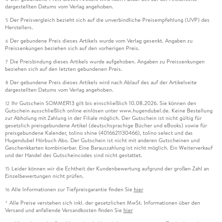
dargestellten Datums vom Verlag angehoben.
Der Preisvergleich bezieht sich auf die unverbindliche Preisempfehlung (UVP) des
5
Herstellers.
Der gebundene Preis dieses Artikels wurde vom Verlag gesenkt. Angaben zu
6
Preissenkungen beziehen sich auf den vorherigen Preis.
Die Preisbindung dieses Artikels wurde aufgehoben. Angaben zu Preissenkungen
7
beziehen sich auf den letzten gebundenen Preis.
Der gebundene Preis dieses Artikels wird nach Ablauf des auf der Artikelseite
8
dargestellten Datums vom Verlag angehoben.
Ihr Gutschein SOMMER13 gilt bis einschließlich 10.08.2026. Sie können den
12
Gutschein ausschließlich online einlösen unter www.hugendubel.de. Keine Bestellung
zur Abholung mit Zahlung in der Filiale möglich. Der Gutschein ist nicht gültig für
gesetzlich preisgebundene Artikel (deutschsprachige Bücher und eBooks) sowie für
preisgebundene Kalender, tolino shine (4016621130466), tolino select und das
Hugendubel Hörbuch Abo. Der Gutschein ist nicht mit anderen Gutscheinen und
Geschenkkarten kombinierbar. Eine Barauszahlung ist nicht möglich. Ein Weiterverkauf
und der Handel des Gutscheincodes sind nicht gestattet.
Leider können wir die Echtheit der Kundenbewertung aufgrund der großen Zahl an
15
Einzelbewertungen nicht prüfen.
Alle Informationen zur Tiefpreisgarantie finden Sie
hier
16
Alle Preise verstehen sich inkl. der gesetzlichen MwSt. Informationen über den
*
Versand und anfallende Versandkosten finden Sie
hier