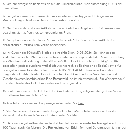
Der Preisvergleich bezieht sich auf die unverbindliche Preisempfehlung (UVP) des
5
Herstellers.
Der gebundene Preis dieses Artikels wurde vom Verlag gesenkt. Angaben zu
6
Preissenkungen beziehen sich auf den vorherigen Preis.
Die Preisbindung dieses Artikels wurde aufgehoben. Angaben zu Preissenkungen
7
beziehen sich auf den letzten gebundenen Preis.
Der gebundene Preis dieses Artikels wird nach Ablauf des auf der Artikelseite
8
dargestellten Datums vom Verlag angehoben.
Ihr Gutschein SOMMER13 gilt bis einschließlich 10.08.2026. Sie können den
12
Gutschein ausschließlich online einlösen unter www.hugendubel.de. Keine Bestellung
zur Abholung mit Zahlung in der Filiale möglich. Der Gutschein ist nicht gültig für
gesetzlich preisgebundene Artikel (deutschsprachige Bücher und eBooks) sowie für
preisgebundene Kalender, tolino shine (4016621130466), tolino select und das
Hugendubel Hörbuch Abo. Der Gutschein ist nicht mit anderen Gutscheinen und
Geschenkkarten kombinierbar. Eine Barauszahlung ist nicht möglich. Ein Weiterverkauf
und der Handel des Gutscheincodes sind nicht gestattet.
Leider können wir die Echtheit der Kundenbewertung aufgrund der großen Zahl an
15
Einzelbewertungen nicht prüfen.
Alle Informationen zur Tiefpreisgarantie finden Sie
hier
16
Alle Preise verstehen sich inkl. der gesetzlichen MwSt. Informationen über den
*
Versand und anfallende Versandkosten finden Sie
hier
Alle online gekauften Versandartikel beinhalten ein erweitertes Rückgaberecht von
***
100 Tagen nach Kaufdatum. Die Rücknahme von Bild-, Ton- und Datenträgern ist nur bei