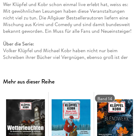
Wer Klüpfel und Kobr schon einmal live erlebt hat, weiss es:
Mit gewöhnlichen Lesungen haben diese Veranstaltungen
nicht viel zu tun. Die Allgäuer Bestsellerautoren liefern eine
Mischung aus Krimi und Comedy und sind damit bundesweit
bekannt geworden. Ein Muss für alle Fans und Neueinsteiger!
Über die Serie:
Volker Klüpfel und Michael Kobr haben nicht nur beim
Schreiben ihrer Bücher viel Vergnügen, ebenso groß ist der
Spaß beim Lesen der Krimis - in breitestem Allgäuerisch und
mit verteilten Rollen.
Mit den Geschichten um ihren kauzigen Kommissar
Mehr aus dieser Reihe
Kluftinger, kurz "Klufti", gewähren Klüpfl/Kobr einen
einzigartigen Blick hinter die Fassade der Allgäuer
Postkartenidylle - und in ihre Abgründe.
Band 14