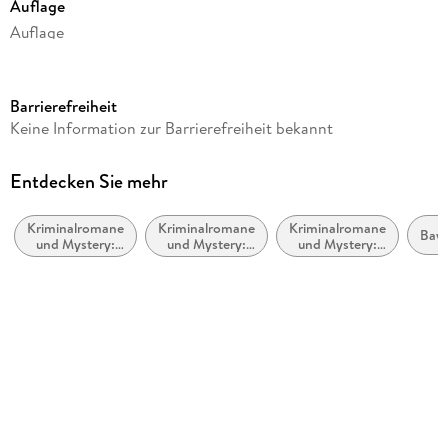
Auflage
Auflage
Laufzeit
77 Minuten
Barrierefreiheit
Altersempfehlung
Keine Information zur Barrierefreiheit bekannt
von 16 bis 99 Jahren
Reihe
Entdecken Sie mehr
Kommissar Kluftinger
Kriminalromane
Kriminalromane
Kriminalromane
Autor/Autorin
Bay
und Mystery:
und Mystery:
und Mystery:
Michael Kobr, Volker Klüpfel
Cosy Mystery
Humor
Polizeiarbeit &
Forensik
Sprecher/Sprecherin
Volker Klüpfel, Michael Kobr
Verlag/Hersteller
OSTERWOLDaudio
Originalsprache
deutsch