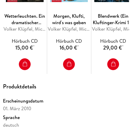
Wetterleuchten. Ein
Morgen, Klufti,
Blendwerk (Ein
dramatischer
wird's was geben
Kluftinger-Krimi 14
Zwischenfall für
Volker Klüpfel, Michael Kobr
Volker Klüpfel, Michael Kobr
Volker Klüp
Kluftinger
Hörbuch CD
Hörbuch CD
Hörbuch CD
15,00 €
16,00 €
29,00 €
*
*
*
Produktdetails
Erscheinungsdatum
01. März 2010
Sprache
deutsch