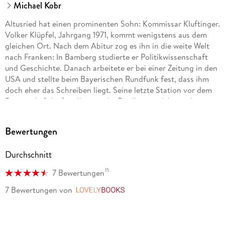
Michael Kobr
Altusried hat einen prominenten Sohn: Kommissar Kluftinger.
Volker Klüpfel, Jahrgang 1971, kommt wenigstens aus dem
gleichen Ort. Nach dem Abitur zog es ihn in die weite Welt
nach Franken: In Bamberg studierte er Politikwissenschaft
und Geschichte. Danach arbeitete er bei einer Zeitung in den
USA und stellte beim Bayerischen Rundfunk fest, dass ihm
doch eher das Schreiben liegt. Seine letzte Station vor dem
Dasein als Schriftsteller war die Feuilletonredaktion der
Augsburger Allgemeinen. Die knappe Freizeit verbringt er am
liebsten mit seiner Familie, mit der er im Allgäu lebt. Sollte
Bewertungen
noch etwas Zeit übrig sein, treibt er Sport, fotografiert und
spielt Theater. Auf der gleichen Bühne wie Kommissar
Durchschnitt
Kluftinger.
15
7 Bewertungen
Michael Kobr, geboren 1973 in Kempten im Allgäu, studierte
in Erlangen ziemlich viele Fächer, aber nur zwei bis zum
7 Bewertungen
von
LovelyBooks
Schluss: Germanistik und Romanistik. Nach dem
Staatsexamen arbeitete er als Realschullehrer. Momentan
aber hat er schweren Herzens dem Klassenzimmer den