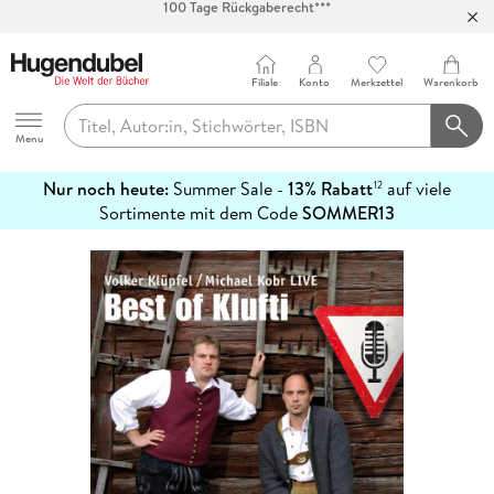
Abholung in über 100 Filialen
Filiale
Konto
Merkzettel
Warenkorb
Hugendubel
Menu
Nur noch heute:
Summer Sale -
13% Rabatt
auf viele
12
mehr
Sortimente mit dem Code
SOMMER13
erfahren