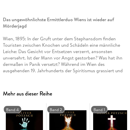
Das ungewöhnlichste Ermittlerduo Wiens ist wieder auf
Mörderjagd
Wien, 1895: In der Gruft unter dem Stephansdom finden
Touristen zwischen Knochen und Schädeln eine männliche
Leiche: Das Gesicht vor Entsetzen verzerrt, ansonsten
unversehrt. Ist der Mann vor Angst gestorben? Was hat ihn
dermaßen in Panik versetzt? Während im Wien des
ausgehenden 19. Jahrhunderts der Spiritismus grassiert und
an jeder Ecke Séancen abgehalten werden, pochte der Tote -
ein Gelehrter - auf die Naturwissenschaften und deckte
Schwindler auf. Hat er sich dabei die Finger verbrannt?
Mehr aus dieser Reihe
Parallel zu den von Leopold von Herzfeldt geführten
Ermittlungen wird der Totengräber Augustin Rothmayer
durch seine Adoptivtochter Anna auf etwas anderes
Band 4
Band 2
Band 1
aufmerksam: Im Waisenhaus der Stadt verschwinden immer
wieder Kinder . . . Vergreift sich jemand an den Schutzlosen
oder geht wirklich ein Geist um in der Donaumetropole?