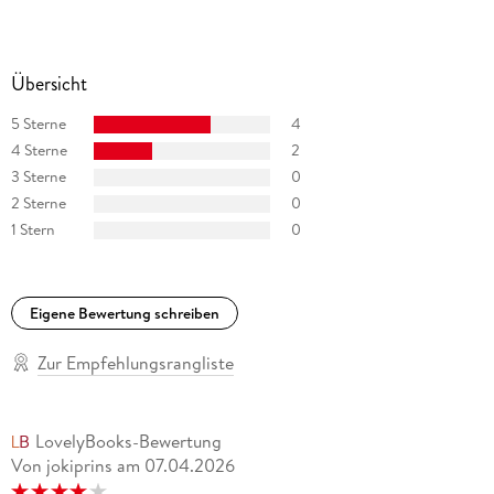
kennt ihn das Publikum aus zahlreichen Radiohörspielen oder
durch seine Interpretation von Romanen, Spannungstiteln
und Klassikern von Friedrich Ani über Nicola Förg bis hin zu
Übersicht
Clemens Brentano.
5 Sterne
4
4 Sterne
2
3 Sterne
0
2 Sterne
0
1 Stern
0
Eigene Bewertung schreiben
Zur Empfehlungsrangliste
LovelyBooks-Bewertung
Von jokiprins
am
07.04.2026