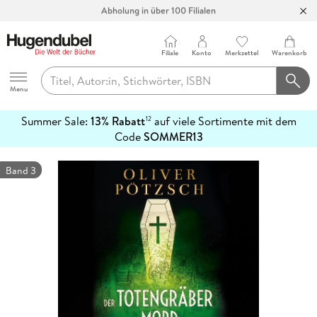
Abholung in über 100 Filialen
Filiale
Konto
Merkzettel
Warenkorb
Hugendubel
Menu
Summer Sale:
13% Rabatt
auf viele Sortimente mit dem
12
mehr
Code
SOMMER13
erfahren
Band 3