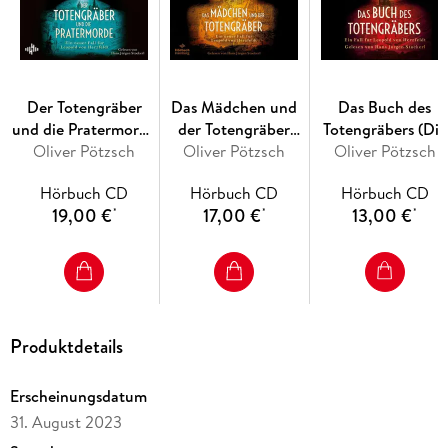
Sprecher Hans Jürgen Stockerl macht den dritten Teil der
Totengräber-Serie zu einem packenden Hörerlebnis.
Lesung. Gekürzte Ausgabe
Der Totengräber
Das Mädchen und
Das Buch des
und die Pratermorde
der Totengräber
Totengräbers (Die
(Die Totengräber-
Oliver Pötzsch
(Die Totengräber-
Oliver Pötzsch
Totengräber-Serie 1
Oliver Pötzsch
Serie 4)
Serie 2)
Hörbuch CD
Hörbuch CD
Hörbuch CD
19,00 €
17,00 €
13,00 €
*
*
*
Produktdetails
Erscheinungsdatum
31. August 2023