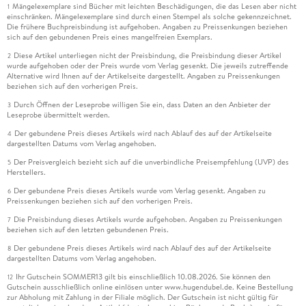
Mängelexemplare sind Bücher mit leichten Beschädigungen, die das Lesen aber nicht
1
einschränken. Mängelexemplare sind durch einen Stempel als solche gekennzeichnet.
Die frühere Buchpreisbindung ist aufgehoben. Angaben zu Preissenkungen beziehen
sich auf den gebundenen Preis eines mangelfreien Exemplars.
Diese Artikel unterliegen nicht der Preisbindung, die Preisbindung dieser Artikel
2
wurde aufgehoben oder der Preis wurde vom Verlag gesenkt. Die jeweils zutreffende
Alternative wird Ihnen auf der Artikelseite dargestellt. Angaben zu Preissenkungen
beziehen sich auf den vorherigen Preis.
Durch Öffnen der Leseprobe willigen Sie ein, dass Daten an den Anbieter der
3
Leseprobe übermittelt werden.
Der gebundene Preis dieses Artikels wird nach Ablauf des auf der Artikelseite
4
dargestellten Datums vom Verlag angehoben.
Der Preisvergleich bezieht sich auf die unverbindliche Preisempfehlung (UVP) des
5
Herstellers.
Der gebundene Preis dieses Artikels wurde vom Verlag gesenkt. Angaben zu
6
Preissenkungen beziehen sich auf den vorherigen Preis.
Die Preisbindung dieses Artikels wurde aufgehoben. Angaben zu Preissenkungen
7
beziehen sich auf den letzten gebundenen Preis.
Der gebundene Preis dieses Artikels wird nach Ablauf des auf der Artikelseite
8
dargestellten Datums vom Verlag angehoben.
Ihr Gutschein SOMMER13 gilt bis einschließlich 10.08.2026. Sie können den
12
Gutschein ausschließlich online einlösen unter www.hugendubel.de. Keine Bestellung
zur Abholung mit Zahlung in der Filiale möglich. Der Gutschein ist nicht gültig für