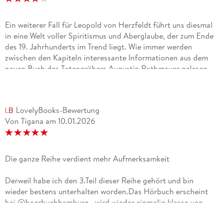
Ein weiterer Fall für Leopold von Herzfeldt führt uns diesmal
in eine Welt voller Spiritismus und Aberglaube, der zum Ende
des 19. Jahrhunderts im Trend liegt. Wie immer werden
zwischen den Kapiteln interessante Informationen aus dem
neuen Buch des Totengräbers Augustin Rothmayer gelesen,
in dem es ebenfalls um Dinge wie Mythen und
Geistererscheinung geht. Ich mag das kauzige Gespann und
das Wiener Setting zur Jahrhundertwende. Leopold ist wie
LovelyBooks-Bewertung
immer seiner Zeit voraus, was Ermittlungsmethoden angeht.
Von Tigana
am
10.01.2026
Viele Orte kennt man von eigenen Besuchen in Wien. Das
Wiener Schmäh bringt der Sprecher genial rüber und es
wimmelt von lustigen Wortgefechten zwischen allen
beteiligten. Der Leopold hat es als Piefke auch nicht leicht
Die ganze Reihe verdient mehr Aufmerksamkeit
mit den Kollegen und seine Beziehung läuft eher schlecht als
recht. Besonders ist in diesem Fall, dass sogar eine berühmte
Derweil habe ich den 3.Teil dieser Reihe gehört und bin
Persönlichkeit mit von der Partie ist, über die ich durch das
wieder bestens unterhalten worden.Das Hörbuch erscheint
Hörbuch noch einiges erfahren durfte. Zwar ist der Fall nicht
bei @hoerbuchhamburg , wird wieder einmalig klasse von
ganz so spannend und überzeugend, wie die letzten, trotzdem
Hans Jürgen Stockerl gelesen und dauert nur 17 Std, 5 Min
hab ich jede Minute des Hörbuchs genossen.