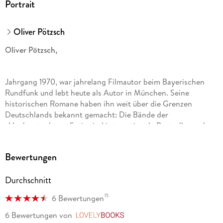
Portrait
Oliver Pötzsch
Oliver Pötzsch,
Jahrgang 1970, war jahrelang Filmautor beim Bayerischen
Rundfunk und lebt heute als Autor in München. Seine
historischen Romane haben ihn weit über die Grenzen
Deutschlands bekannt gemacht: Die Bände der
»Henkerstochter«-Serie sind internationale Bestseller und
wurden in mehr als 20 Sprachen übersetzt.
Bewertungen
Hans Jürgen Stockerl,
Durchschnitt
15
6 Bewertungen
geboren 1958, studierte an der Neuen Münchner
Schauspielschule. Er ist auf verschiedenen Theaterbühnen
6 Bewertungen
von
LovelyBooks
und in Film und Fernsehen zu sehen. Als Hörbuchsprecher