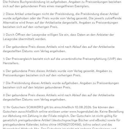
Die frühere Buchpreisbindung ist aufgehoben. Angaben zu Preissenkungen beziehen
sich auf den gebundenen Preis eines mangelfreien Exemplars.
Diese Artikel unterliegen nicht der Preisbindung, die Preisbindung dieser Artikel
2
wurde aufgehoben oder der Preis wurde vom Verlag gesenkt. Die jeweils zutreffende
Alternative wird Ihnen auf der Artikelseite dargestellt. Angaben zu Preissenkungen
beziehen sich auf den vorherigen Preis.
Durch Öffnen der Leseprobe willigen Sie ein, dass Daten an den Anbieter der
3
Leseprobe übermittelt werden.
Der gebundene Preis dieses Artikels wird nach Ablauf des auf der Artikelseite
4
dargestellten Datums vom Verlag angehoben.
Der Preisvergleich bezieht sich auf die unverbindliche Preisempfehlung (UVP) des
5
Herstellers.
Der gebundene Preis dieses Artikels wurde vom Verlag gesenkt. Angaben zu
6
Preissenkungen beziehen sich auf den vorherigen Preis.
Die Preisbindung dieses Artikels wurde aufgehoben. Angaben zu Preissenkungen
7
beziehen sich auf den letzten gebundenen Preis.
Der gebundene Preis dieses Artikels wird nach Ablauf des auf der Artikelseite
8
dargestellten Datums vom Verlag angehoben.
Ihr Gutschein SOMMER13 gilt bis einschließlich 10.08.2026. Sie können den
12
Gutschein ausschließlich online einlösen unter www.hugendubel.de. Keine Bestellung
zur Abholung mit Zahlung in der Filiale möglich. Der Gutschein ist nicht gültig für
gesetzlich preisgebundene Artikel (deutschsprachige Bücher und eBooks) sowie für
preisgebundene Kalender, tolino shine (4016621130466), tolino select und das
Hugendubel Hörbuch Abo. Der Gutschein ist nicht mit anderen Gutscheinen und