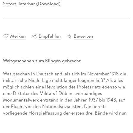
Sofort lieferbar (Download)
Merken
Empfehlen
Bewerten
Weltgeschehen zum Klingen gebracht
Was geschah in Deutschland, als sich im November 1918 die
militärische Niederlage nicht länger leugnen ließ? Als alles
möglich schien eine Revolution des Proletariats ebenso wie
eine Diktatur des Militärs? Döblins vierbändiges
Monumentalwerk entstand in den Jahren 1937 bis 1943, auf
der Flucht vor den Nationalsozialisten. Die bereits
vorliegende Hörspielfassung der ersten drei Bände wird nun
mit der grandiosen, rund 70-stimmigen akustischen
Umsetzung des vierten Bandes komplettiert: Hier entwirft
Döblin ein Porträt der Revolutionäre Karl Liebknecht und