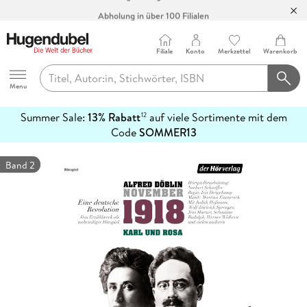
Abholung in über 100 Filialen
Filiale
Konto
Merkzettel
Warenkorb
Hugendubel
Menu
Summer Sale:
13% Rabatt
auf viele Sortimente mit dem
12
mehr
Code
SOMMER13
erfahren
Band 2