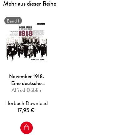
Mehr aus dieser Reihe
Rosa Luxemburg. Ihr politisches Scheitern und ihr
gewaltsamer Tod stehen für den missglückten Versuch, eine
deutsche sozialistische Utopie zu verwirklichen.
Band 1
(Laufzeit: 2h 54)
November 1918.
Eine deutsche
Alfred Döblin
Revolution
Hörbuch Download
17,95 €
*