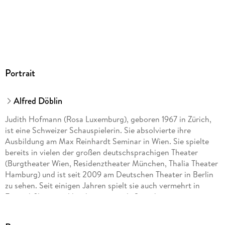
Hörspiel
GTIN
9783844522327
Portrait
Alfred Döblin
Judith Hofmann (Rosa Luxemburg), geboren 1967 in Zürich,
ist eine Schweizer Schauspielerin. Sie absolvierte ihre
Ausbildung am Max Reinhardt Seminar in Wien. Sie spielte
bereits in vielen der großen deutschsprachigen Theater
(Burgtheater Wien, Residenztheater München, Thalia Theater
Hamburg) und ist seit 2009 am Deutschen Theater in Berlin
zu sehen. Seit einigen Jahren spielt sie auch vermehrt in
Fernsehfilmen und hat begonnen als Sprecherin tätig zu sein.
Letzteres u. a. in der Hörspielversion von James Joyce
"Ulysses", die 2012 im Hörverlag erschien. Wolf-Dietrich