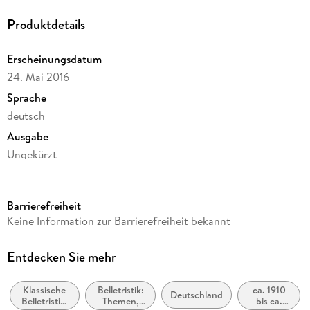
Produktdetails
Erscheinungsdatum
24. Mai 2016
Sprache
deutsch
Ausgabe
Ungekürzt
Dateigröße
200,00 MB
Barrierefreiheit
Laufzeit
Keine Information zur Barrierefreiheit bekannt
174 Minuten
Reihe
Entdecken Sie mehr
November 1918, 2
Klassische
Belletristik:
ca. 1910
Autor/Autorin
Deutschland
Belletristik:
Themen,
bis ca.
Alfred Döblin