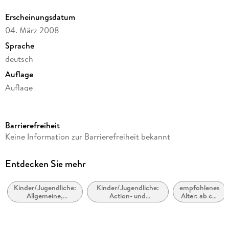
Erscheinungsdatum
04. März 2008
Sprache
deutsch
Auflage
Auflage
Ausgabe
Gekürzt
Barrierefreiheit
Dateigröße
Keine Information zur Barrierefreiheit bekannt
247,80 MB
Laufzeit
Entdecken Sie mehr
275 Minuten
Kinder/Jugendliche:
Kinder/Jugendliche:
empfohlenes
Altersempfehlung
Allgemeine,
Action- und
Alter: ab ca.
ab 10 Jahre
moderne und
Abenteuergeschichten
10 Jahre
zeitgenössische
Autor/Autorin
Belletristik