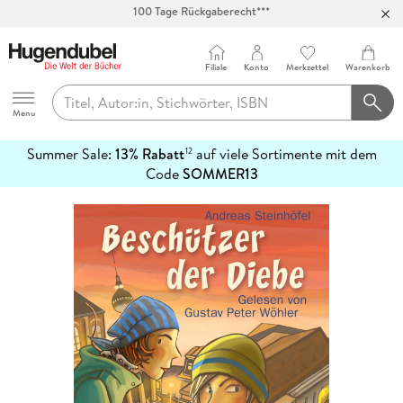
Abholung in über 100 Filialen
Filiale
Konto
Merkzettel
Warenkorb
Hugendubel
Menu
Summer Sale:
13% Rabatt
auf viele Sortimente mit dem
12
mehr
Code
SOMMER13
erfahren