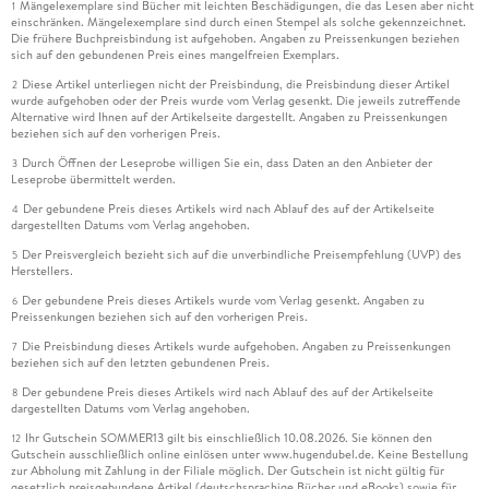
Mängelexemplare sind Bücher mit leichten Beschädigungen, die das Lesen aber nicht
1
einschränken. Mängelexemplare sind durch einen Stempel als solche gekennzeichnet.
Die frühere Buchpreisbindung ist aufgehoben. Angaben zu Preissenkungen beziehen
sich auf den gebundenen Preis eines mangelfreien Exemplars.
Diese Artikel unterliegen nicht der Preisbindung, die Preisbindung dieser Artikel
2
wurde aufgehoben oder der Preis wurde vom Verlag gesenkt. Die jeweils zutreffende
Alternative wird Ihnen auf der Artikelseite dargestellt. Angaben zu Preissenkungen
beziehen sich auf den vorherigen Preis.
Durch Öffnen der Leseprobe willigen Sie ein, dass Daten an den Anbieter der
3
Leseprobe übermittelt werden.
Der gebundene Preis dieses Artikels wird nach Ablauf des auf der Artikelseite
4
dargestellten Datums vom Verlag angehoben.
Der Preisvergleich bezieht sich auf die unverbindliche Preisempfehlung (UVP) des
5
Herstellers.
Der gebundene Preis dieses Artikels wurde vom Verlag gesenkt. Angaben zu
6
Preissenkungen beziehen sich auf den vorherigen Preis.
Die Preisbindung dieses Artikels wurde aufgehoben. Angaben zu Preissenkungen
7
beziehen sich auf den letzten gebundenen Preis.
Der gebundene Preis dieses Artikels wird nach Ablauf des auf der Artikelseite
8
dargestellten Datums vom Verlag angehoben.
Ihr Gutschein SOMMER13 gilt bis einschließlich 10.08.2026. Sie können den
12
Gutschein ausschließlich online einlösen unter www.hugendubel.de. Keine Bestellung
zur Abholung mit Zahlung in der Filiale möglich. Der Gutschein ist nicht gültig für
gesetzlich preisgebundene Artikel (deutschsprachige Bücher und eBooks) sowie für