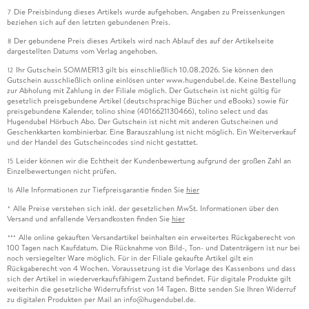
Die Preisbindung dieses Artikels wurde aufgehoben. Angaben zu Preissenkungen
7
beziehen sich auf den letzten gebundenen Preis.
Der gebundene Preis dieses Artikels wird nach Ablauf des auf der Artikelseite
8
dargestellten Datums vom Verlag angehoben.
Ihr Gutschein SOMMER13 gilt bis einschließlich 10.08.2026. Sie können den
12
Gutschein ausschließlich online einlösen unter www.hugendubel.de. Keine Bestellung
zur Abholung mit Zahlung in der Filiale möglich. Der Gutschein ist nicht gültig für
gesetzlich preisgebundene Artikel (deutschsprachige Bücher und eBooks) sowie für
preisgebundene Kalender, tolino shine (4016621130466), tolino select und das
Hugendubel Hörbuch Abo. Der Gutschein ist nicht mit anderen Gutscheinen und
Geschenkkarten kombinierbar. Eine Barauszahlung ist nicht möglich. Ein Weiterverkauf
und der Handel des Gutscheincodes sind nicht gestattet.
Leider können wir die Echtheit der Kundenbewertung aufgrund der großen Zahl an
15
Einzelbewertungen nicht prüfen.
Alle Informationen zur Tiefpreisgarantie finden Sie
hier
16
Alle Preise verstehen sich inkl. der gesetzlichen MwSt. Informationen über den
*
Versand und anfallende Versandkosten finden Sie
hier
Alle online gekauften Versandartikel beinhalten ein erweitertes Rückgaberecht von
***
100 Tagen nach Kaufdatum. Die Rücknahme von Bild-, Ton- und Datenträgern ist nur bei
noch versiegelter Ware möglich. Für in der Filiale gekaufte Artikel gilt ein
Rückgaberecht von 4 Wochen. Voraussetzung ist die Vorlage des Kassenbons und dass
sich der Artikel in wiederverkaufsfähigem Zustand befindet. Für digitale Produkte gilt
weiterhin die gesetzliche Widerrufsfrist von 14 Tagen. Bitte senden Sie Ihren Widerruf
zu digitalen Produkten per Mail an info@hugendubel.de.