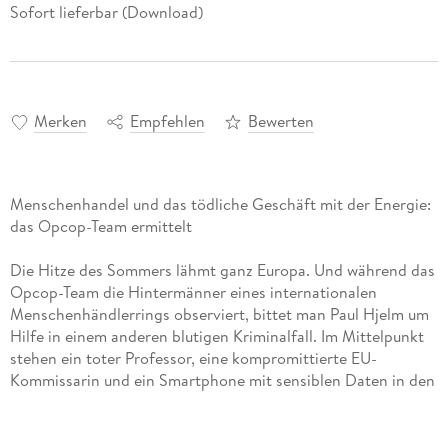
Sofort lieferbar (Download)
Merken
Empfehlen
Bewerten
Menschenhandel und das tödliche Geschäft mit der Energie:
das Opcop-Team ermittelt
Die Hitze des Sommers lähmt ganz Europa. Und während das
Opcop-Team die Hintermänner eines internationalen
Menschenhändlerrings observiert, bittet man Paul Hjelm um
Hilfe in einem anderen blutigen Kriminalfall. Im Mittelpunkt
stehen ein toter Professor, eine kompromittierte EU-
Kommissarin und ein Smartphone mit sensiblen Daten in den
Händen eines blinden Bettlers. Hjelm gerät in einen Kampf
gegen die übermächtige Energie-Lobby und sieht sich
gezwungen, die Grenzen der Legalität zu überschreiten. Nur