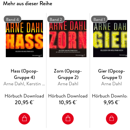
Mehr aus dieser Reihe
sein alter Freund und Ex-Kollege Gunnar Nyberg kann ihm
helfen.
Band 4
Band 2
Band 1
Der dritte und vorletzte Fall für das international operierende
Opcop-Team.
Hass (Opcop-
Zorn (Opcop-
Gier (Opcop-
Gruppe 4)
Gruppe 2)
Gruppe 1)
Arne Dahl, Kerstin Schöps
Arne Dahl
Arne Dahl
Hörbuch Download
Hörbuch Download
Hörbuch Downloa
20,95 €
10,95 €
9,95 €
*
*
*