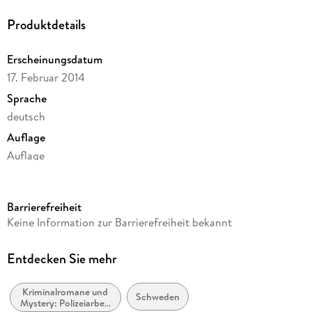
Produktdetails
Erscheinungsdatum
17. Februar 2014
Sprache
deutsch
Auflage
Auflage
Ausgabe
Gekürzt
Barrierefreiheit
Dateigröße
Keine Information zur Barrierefreiheit bekannt
435,66 MB
Laufzeit
Entdecken Sie mehr
578 Minuten
Kriminalromane und
Reihe
Schweden
Mystery: Polizeiarbeit
Opcop-Gruppe, 3