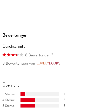
Audioinhalt
Hörbuch
GTIN
9783844909586
Bewertungen
Durchschnitt
15
8 Bewertungen
8 Bewertungen
von
LovelyBooks
Übersicht
5 Sterne
1
4 Sterne
3
3 Sterne
3