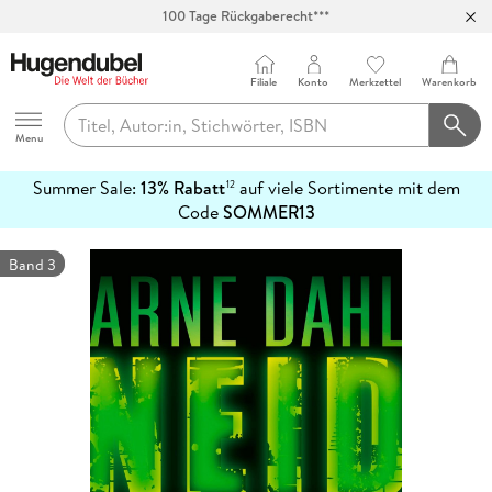
100 Tage Rückgaberecht***
Abholung in über 100 Filialen
Filiale
Konto
Merkzettel
Warenkorb
Hugendubel
Menu
Summer Sale:
13% Rabatt
auf viele Sortimente mit dem
12
mehr
Code
SOMMER13
erfahren
Band 3