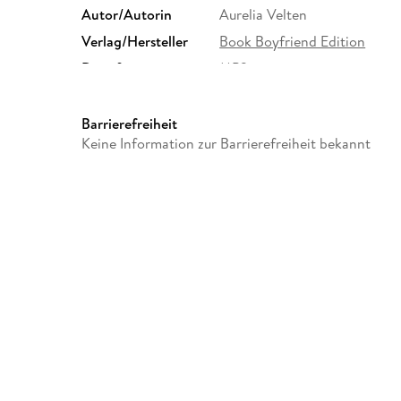
Autor/Autorin
Aurelia Velten
Verlag/Hersteller
Book Boyfriend Edition
Dateiformat
MP3
GTIN
9783911276085
Barrierefreiheit
Keine Information zur Barrierefreiheit bekannt